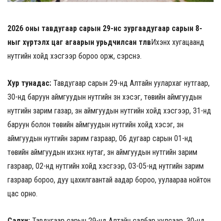
2026 оны тавдугаар сарын 29-нөөс зургаадугаар сарын 8-
ныг хүртэлх цаг агаарын урьдчилсан төлөв
Ихэнх хугацаанд
нутгийн хойд хэсгээр бороо орж, сэрүүснэ.
Хур тунадас:
Тавдугаар сарын 29-нд Алтайн уулархаг нутгаар,
30-нд баруун аймгуудын нутгийн зүүн хэсэг, төвийн аймгуудын
нутгийн зарим газар, зүүн аймгуудын нутгийн хойд хэсгээр, 31-нд
баруун болон төвийн аймгуудын нутгийн хойд хэсэг, зүүн
аймгуудын нутгийн зарим газраар, 06 дугаар сарын 01-нд
төвийн аймгуудын ихэнх нутаг, зүүн аймгуудын нутгийн зарим
газраар, 02-нд нутгийн хойд хэсгээр, 03-05-нд нутгийн зарим
газраар бороо, дуу цахилгаантай аадар бороо, уулаараа нойтон
цас орно.
Салхи:
Тавдугаар сарын 29-нд Алтайн салбар уулсаар, 30-нд