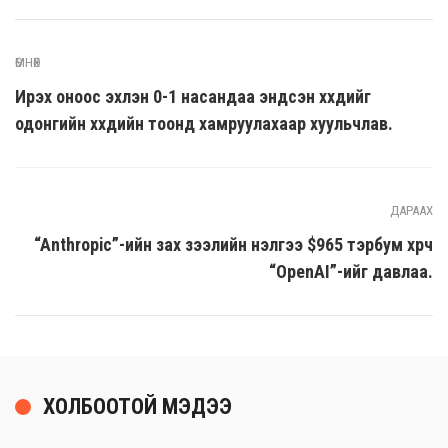
ӨМНӨХ
Ирэх оноос эхлэн 0-1 насандаа эндсэн хүүхдийг
одонгийн хүүхдийн тоонд хамруулахаар хуульчлав.
ДАРААХ
“Anthropic”-ийн зах зээлийн үнэлгээ $965 тэрбум хүрч
“OpenAI”-ийг давлаа.
ХОЛБООТОЙ МЭДЭЭ