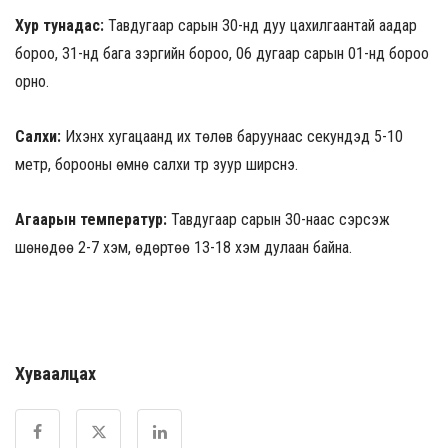
Хур тунадас:
Тавдугаар сарын 30-нд дуу цахилгаантай аадар
бороо, 31-нд бага зэргийн бороо, 06 дугаар сарын 01-нд бороо
орно.
Салхи:
Ихэнх хугацаанд их төлөв баруунаас секундэд 5-10
метр, борооны өмнө салхи түр зуур ширүүснэ.
Агаарын температур:
Тавдугаар сарын 30-наас сэрүүсэж
шөнөдөө 2-7 хэм, өдөртөө 13-18 хэм дулаан байна.
Хуваалцах