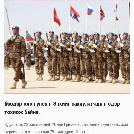
Өнөөдөр олон улсын Энхийг сахиулагчдын өдөр
тохиож байна.
Одоогоос 23 жилийн өмнө НҮБ-ын Ерөнхий ассамблейн чуулганаас жил
бүрийн тавдугаар сарын 29-нийг өдрийг Олон ...