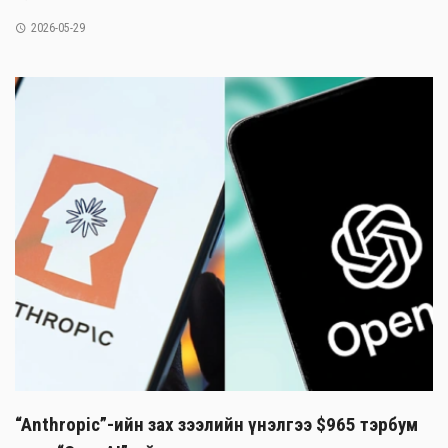
2026-05-29
“Anthropic”-ийн зах зээлийн үнэлгээ $965 тэрбум