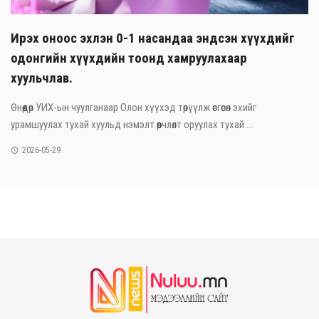
Ирэх оноос эхлэн 0-1 насандаа эндсэн хүүхдийг
одонгийн хүүхдийн тоонд хамруулахаар
хуульчлав.
Өнөөдөр УИХ-ын чуулганаар Олон хүүхэд төрүүлж өсгөсөн эхийг
урамшуулах тухай хуульд нэмэлт өөрчлөлт оруулах тухай ...
2026-05-29