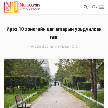
Ирэх 10 хоногийн цаг агаарын урьдчилсан
төлөв.
2026-05-29
110 уншсан
0