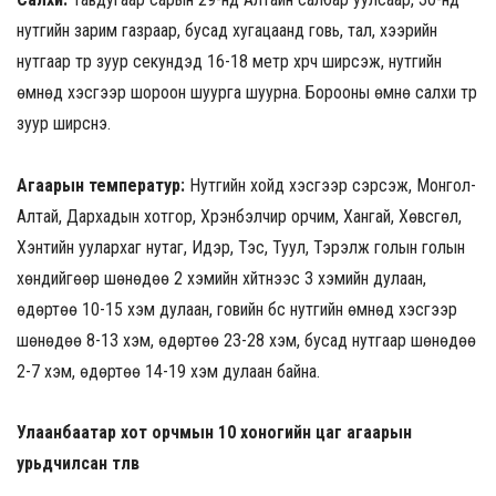
нутгийн зарим газраар, бусад хугацаанд говь, тал, хээрийн
нутгаар түр зуур секундэд 16-18 метр хүрч ширүүсэж, нутгийн
өмнөд хэсгээр шороон шуурга шуурна. Борооны өмнө салхи түр
зуур ширүүснэ.
Агаарын температур:
Нутгийн хойд хэсгээр сэрүүсэж, Монгол-
Алтай, Дархадын хотгор, Хүрэнбэлчир орчим, Хангай, Хөвсгөл,
Хэнтийн уулархаг нутаг, Идэр, Тэс, Туул, Тэрэлж голын голын
хөндийгөөр шөнөдөө 2 хэмийн хүйтнээс 3 хэмийн дулаан,
өдөртөө 10-15 хэм дулаан, говийн бүс нутгийн өмнөд хэсгээр
шөнөдөө 8-13 хэм, өдөртөө 23-28 хэм, бусад нутгаар шөнөдөө
2-7 хэм, өдөртөө 14-19 хэм дулаан байна.
Улаанбаатар хот орчмын 10 хоногийн цаг агаарын
урьдчилсан төлөв