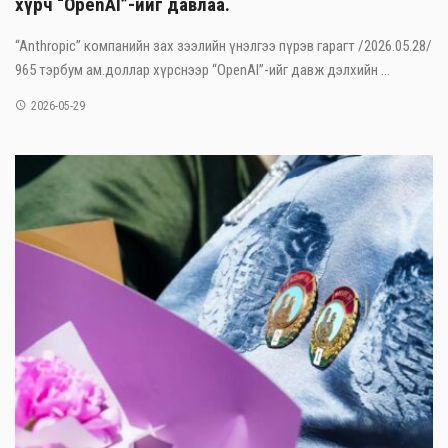
хүрч “OpenAI”-ийг давлаа.
“Anthropic” компанийн зах зээлийн үнэлгээ пүрэв гарагт /2026.05.28/
965 тэрбум ам.доллар хүрснээр “OpenAI”-ийг давж дэлхийн ...
2026-05-29