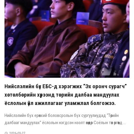
Нийслэлийн бүх ЕБС-д хэрэгжих “Эх оронч сурагч”
хөтөлбөрийн хүрээнд төрийн далбаа мандуулах
ёслолын үйл ажиллагааг уламжлал болгожээ.
Нийслэлийн бүх ерөнхий боловсролын бүх сургуулиудад “Төрийн
далбааг мандуулах” ёслолын нэгдсэн нээлт өнөөдөр Соёлын төв өргөөнд ...
2026-03-27