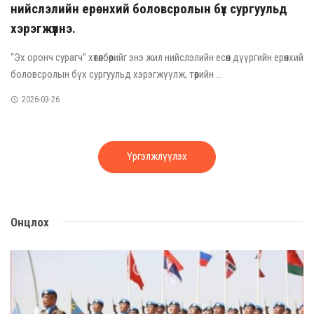
нийслэлийн ерөнхий боловсролын бүх сургуульд
хэрэгжүүлнэ.
“Эх оронч сурагч” хөтөлбөрийг энэ жил нийслэлийн есөн дүүргийн ерөнхий
боловсролын бүх сургуульд хэрэгжүүлж, төрийн ...
2026-03-26
Үргэлжлүүлэх
Онцлох