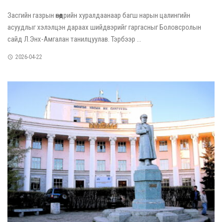
Засгийн газрын өнөөдрийн хуралдаанаар багш нарын цалингийн
асуудлыг хэлэлцэн дараах шийдвэрийг гаргасныг Боловсролын
сайд Л.Энх-Амгалан танилцуулав. Тэрбээр ...
2026-04-22