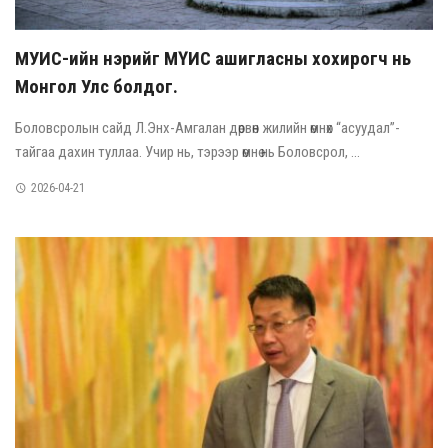
МУИС-ийн нэрийг МҮИС ашигласны хохирогч нь
Монгол Улс болдог.
Боловсролын сайд Л.Энх-Амгалан дөрвөн жилийн өмнөх “асуудал”-
тайгаа дахин туллаа. Учир нь, тэрээр өмнө нь Боловсрол, ...
2026-04-21