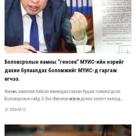
Боловсролын яамны “генсек” МУИС-ийн нэрийг
дахин булаалдах боломжийг МҮИС-д гаргаж
өгчээ.
Өмнө нь ажиллаж байсан яамандаа саяхан буцаж томилогдсон
Боловсролын сайд Л.Энх-Амгалан өнгөрсөн долоо хоногт нэлээд ...
2026-04-13