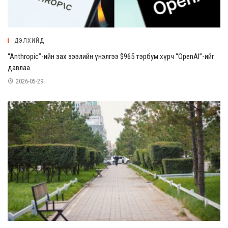
ДЭЛХИЙД
“Anthropic”-ийн зах зээлийн үнэлгээ $965 тэрбум хүрч “OpenAI”-ийг
давлаа.
2026-05-29