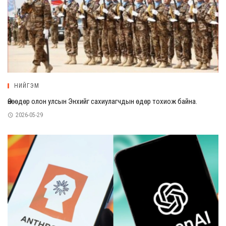
НИЙГЭМ
Өнөөдөр олон улсын Энхийг сахиулагчдын өдөр тохиож байна.
2026-05-29