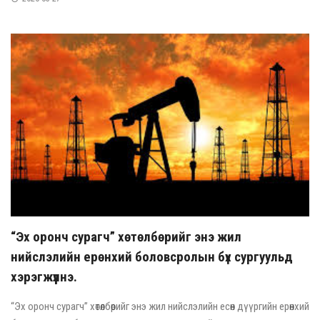
“Эх оронч сурагч” хөтөлбөрийг энэ жил
нийслэлийн ерөнхий боловсролын бүх сургуульд
хэрэгжүүлнэ.
“Эх оронч сурагч” хөтөлбөрийг энэ жил нийслэлийн есөн дүүргийн ерөнхий