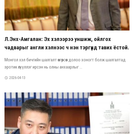
Л.Энх-Амгалан: Эх хэлээрээ уншиж, ойлгох
чадварыг англи хэлнээс ч нэн тэргүүнд тавих ёстой.
Монгол хэл бичгийн шалгалт өнгөрсөн долоо хоногт болж шалгалтад
эротик өгүүллэг ирсэн нь олны анхаарлыг ...
2026-04-13