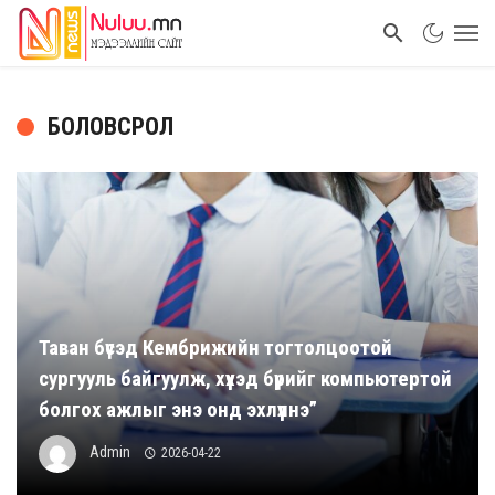
БОЛОВСРОЛ
Таван бүсэд Кембрижийн тогтолцоотой
сургууль байгуулж, хүүхэд бүрийг компьютертой
болгох ажлыг энэ онд эхлүүлнэ”
Admin
2026-04-22