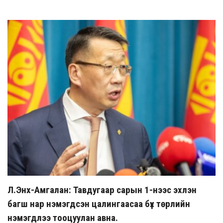
Л.Энх-Амгалан: Тавдугаар сарын 1-нээс эхлэн
багш нар нэмэгдсэн цалингаасаа бүх төрлийн
нэмэгдлээ тооцуулан авна.