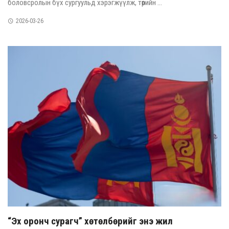
боловсролын бүх сургуульд хэрэгжүүлж, төрийн ...
2026-03-26
“Эх оронч сурагч” хөтөлбөрийг энэ жил