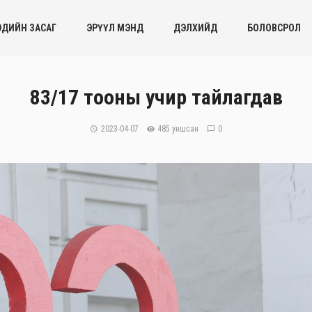
ЭДИЙН ЗАСАГ
ЭРҮҮЛ МЭНД
ДЭЛХИЙД
БОЛОВСРОЛ
83/17 тооны учир тайлагдав
2023-04-07
485 уншсан
0