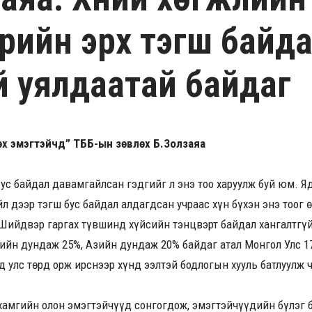
рийн эрх тэгш байда
й уялдаатай байдаг
х эмэгтэйчүүд” ТББ-ын зөвлөх Б.Золзаяа
бус байдал давамгайлсан гэдгийг л энэ тоо харуулж буй юм. Яду
йл дээр тэгш бус байдал алдагдсан учраас хүн бүхэн энэ тоог 
 Шийдвэр гаргах түвшинд хүйсийн тэнцвэрт байдал хангалтгүй
хийн дундаж 25%, Азийн дундаж 20% байдаг атал Монгол Улс 1
 улс төрд орж ирснээр хүнд ээлтэй бодлогын хууль батлуулж 
д хамгийн олон эмэгтэйчүүд сонгогдож, эмэгтэйчүүдийн бүлэг