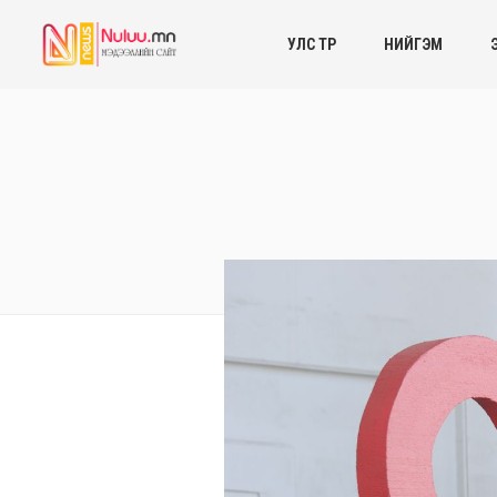
УЛС ТӨР
НИЙГЭМ