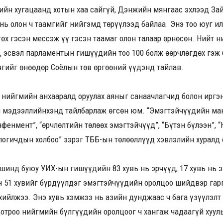
гийн хугацаанд хотын хаа сайгүй, Дэнжийн мянгаас эхлээд Зайс
нь олон ч таамгийг нийгэмд төрүүлээд байлаа. Энэ тоо юуг и
гөх гэсэн мессэж үү гэсэн таамаг олон талаар өрнөсөн. Нийт н
ү, эсвэл парламентын гишүүдийн тоо 100 болж өөрчлөгдөх гэж 
чгийг өнөөдөр Соёлын төв өргөөний үүдэнд тайлав.
ог нийгмийн анхааралд оруулах аяныг санаачлагчид болон ирг
л мэдээллийнхэнд тайлбарлаж өгсөн юм. “Эмэгтэйчүүдийн ма
нфенмент”, “Өөрчлөлтийн төлөөх эмэгтэйчүүд”, “Бүтэн бүлээн”, 
огичдын холбоо” зэрэг ТББ-ын төлөөллүүд хэвлэлийн хуралд 
инд буюу УИХ-ын гишүүдийн 83 хувь нь эрчүүд, 17 хувь нь эм
51 хувийг бүрдүүлдэг эмэгтэйчүүдийн оролцоо шийдвэр гарг
хийлжээ. Энэ хувь хэмжээ нь азийн дунджаас ч бага үзүүлэлт 
дотроо нийгмийн бүлгүүдийн оролцоог ч хангаж чадаагүй хууль