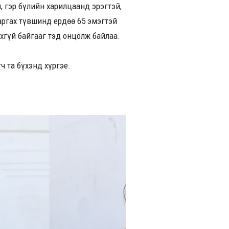
л, гэр бүлийн харилцаанд эрэгтэй,
гаргах түвшинд ердөө 65 эмэгтэй
хгүй байгааг тэд онцолж байлаа.
 та бүхэнд хүргэе.