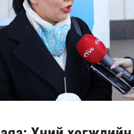
аяа: Хүний хөгжлийн