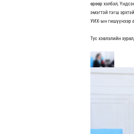
Өөрөөр хэлбэл, Үндс
эмэгтэй тэгш эрхтэй
УИХ-ын гишүүнээр а
Тус хэвлэлийн хура