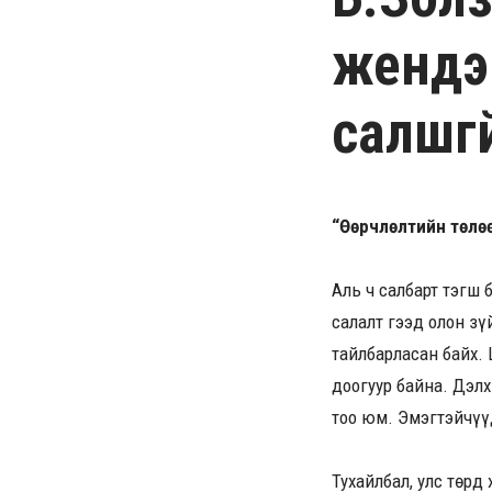
жендэ
салшгү
“Өөрчлөлтийн төлөө
Аль ч салбарт тэгш 
салалт гээд олон зү
тайлбарласан байх.
доогуур байна. Дэл
тоо юм. Эмэгтэйчүүд
Тухайлбал, улс төр