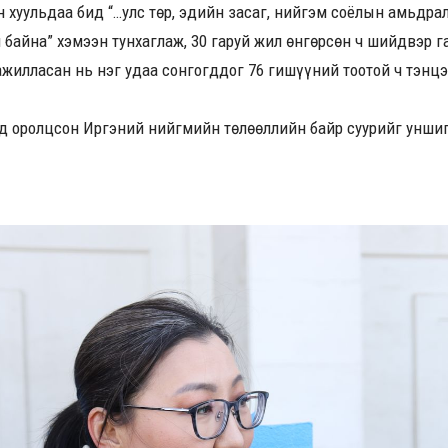
эн хуульдаа бид “…улс төр, эдийн засаг, нийгэм соёлын амьдра
 байна” хэмээн тунхаглаж, 30 гаруй жил өнгөрсөн ч шийдвэр 
жилласан нь нэг удаа сонгогддог 76 гишүүний тоотой ч тэнцэ
лд оролцсон Иргэний нийгмийн төлөөллийн байр суурийг уншигч