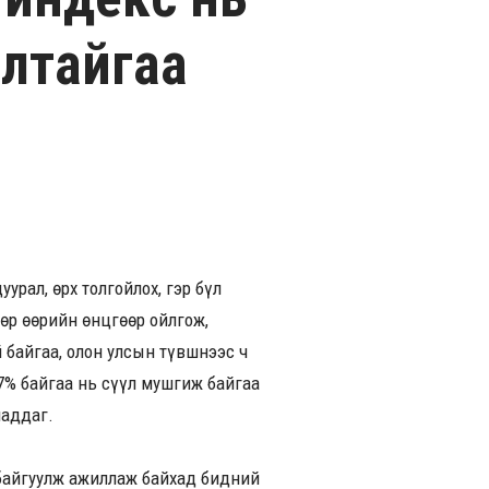
лтайгаа
урал, өрх толгойлох, гэр бүл
өөр өөрийн өнцгөөр ойлгож,
 байгаа, олон улсын түвшнээс ч
7% байгаа нь сүүл мушгиж байгаа
чаддаг.
 байгуулж ажиллаж байхад бидний