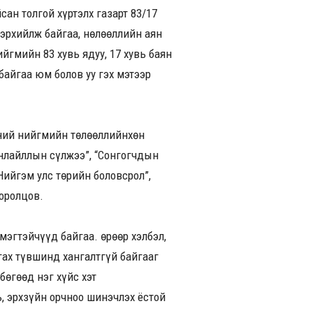
ан толгой хүртэлх газарт 83/17
лэрхийлж байгаа, нөлөөллийн аян
ийгмийн 83 хувь ядуу, 17 хувь баян
байгаа юм болов уу гэх мэтээр
эний нийгмийн төлөөллийнхөн
нлайллын сүлжээ”, “Сонгогчдын
“Нийгэм улс төрийн боловсрол”,
оролцов.
эгтэйчүүд байгаа. Өөрөөр хэлбэл,
ах түвшинд хангалтгүй байгааг
бөгөөд нэг хүйс хэт
, эрхзүйн орчноо шинэчлэх ёстой