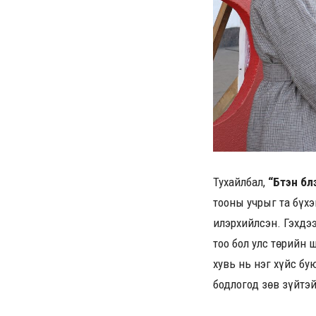
Тухайлбал,
“Бүтэн бү
тооны учрыг та бүхэ
илэрхийлсэн. Гэхдээ
тоо бол улс төрийн 
хувь нь нэг хүйс бу
бодлогод зөв зүйтэй