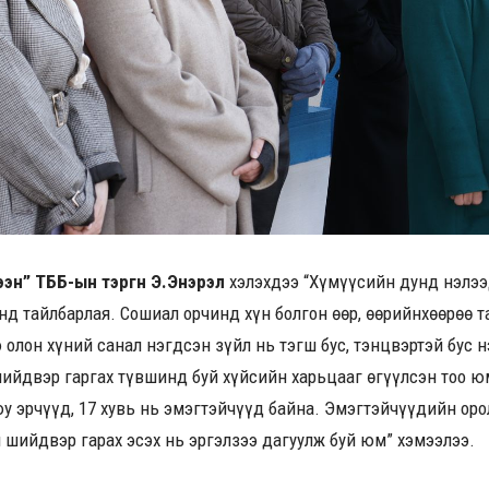
лээн” ТББ-ын тэргүүн Э.Энэрэл
хэлэхдээ “Хүмүүсийн дунд нэлээ
нд тайлбарлая. Сошиал орчинд хүн болгон өөр, өөрийнхөөрөө т
 олон хүний санал нэгдсэн зүйл нь тэгш бус, тэнцвэртэй бус н
шийдвэр гаргах түвшинд буй хүйсийн харьцааг өгүүлсэн тоо ю
юу эрчүүд, 17 хувь нь эмэгтэйчүүд байна. Эмэгтэйчүүдийн оро
 шийдвэр гарах эсэх нь эргэлзээ дагуулж буй юм” хэмээлээ.