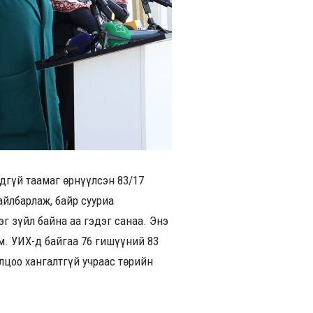
дгүй таамаг өрнүүлсэн 83/17
айлбарлаж, байр сууриа
эг зүйл байна аа гэдэг санаа. Энэ
м. УИХ-д байгаа 76 гишүүний 83
лцоо хангалтгүй учраас төрийн