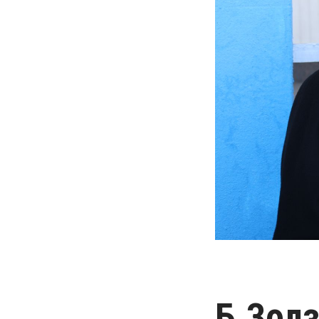
Б.Золз