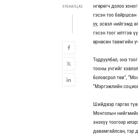
Өнгөрөгч долоо хоно
ХУВААЛЦАХ
гэсэн тоо байршсан 
уу, эсвэл нийгэмд ө
гэсэн тоог илтгэв ү
өрнөсөн таамгийн у
Тодруулбал, энэ то
тооны учгийг хэвлэ
боловсрол төв”, “Мо
“Мэргэжлийн социол
Шийдвэр гаргах түвш
Монголын нийгмийн 
энэхүү тоогоор илэр
давамгайлсан, тэр 