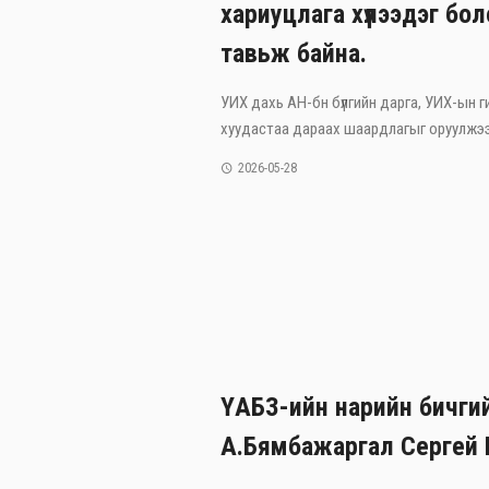
хариуцлага хүлээдэг бо
тавьж байна.
УИХ дахь АН-бн бүлгийн дарга, УИХ-ын г
хуудастаа дараах шаардлагыг оруулжээ. 
2026-05-28
ҮАБЗ-ийн нарийн бичги
А.Бямбажаргал Сергей 