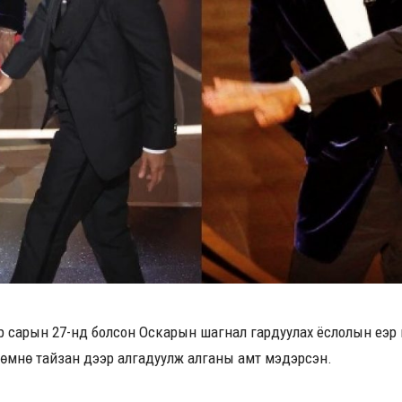
р сарын 27-нд болсон Оскарын шагнал гардуулах ёслолын үеэ
н өмнө тайзан дээр алгадуулж алганы амт мэдэрсэн.