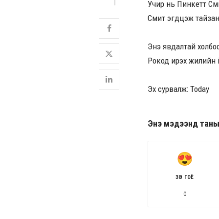
Учир нь Пинкетт См
Смит эгдүүцэж тайза
Энэ явдалтай холбо
Рокод ирэх жилийн ү
Эх сурвалж: Today
Энэ мэдээнд таны ө
ЗӨВ ГОЁ
0