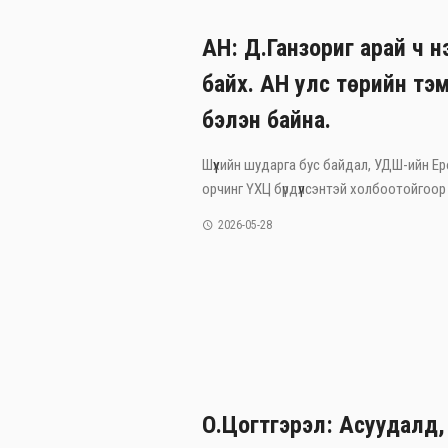
АН: Д.Ганзориг арай ч нэ
байх. АН улс төрийн тэм
бэлэн байна.
Шүүхийн шударга бус байдал, УДШ-ийн Ерөн
орчинг ҮХЦ бүрдүүлсэнтэй холбоотойгоор 
2026-05-28
О.Цогтгэрэл: Асуудалд,