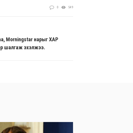
0
549
a, Morningstar нарыг ХАР
р шалгаж эхэлжээ.