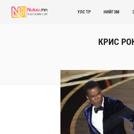
УЛС ТӨР
НИЙГЭМ
КРИС РОК