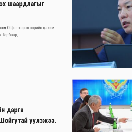
лох шаардлагыг
ишүүн О.Цогтгэрэл өөрийн цахим
Тэрбээр, ...
йн дарга
Шойгутай уулзжээ.