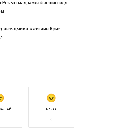
ба Рокын мэдрэмжгүй хошигнолд
юм.
ид инээдмийн жүжигчин Крис
э.
САЛТАЙ
БУРУУ
0
0