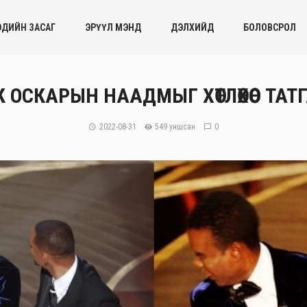
ЭДИЙН ЗАСАГ
ЭРҮҮЛ МЭНД
ДЭЛХИЙД
БОЛОВСРОЛ
 ОСКАРЫН НААДМЫГ ХӨТЛӨХӨӨС ТА
2022-08-31
549 уншсан
0