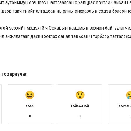
ит аутоиммун өвчнөөс шалтгаалсан үс халцрах өвчтэй байсан 
н дээр гарч түүнийг алгадсан нь олны анхаарлын сэдэв болсон 
отой эсэхийг мэдэхгүй ч Оскарын наадмын зохион байгуулагч
йл ажиллагааг дахин хөтлөх санал тавьсан ч тэрбээр татгалзжэ
гөх хариулал
ХАХА
ГАЙХАЛТАЙ
ХАРАМ
0
0