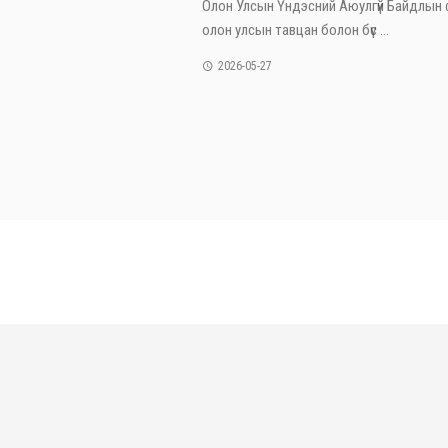
Олон Улсын Үндэсний Аюулгүй Байдлын 
олон улсын тавцан болон бүс ...
2026-05-27