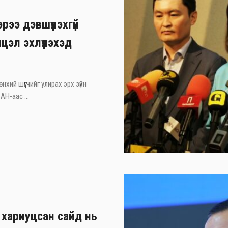
рээ дэвшүүлэхгүй
цэл эхлүүлэхэд
хий шүүгчийг улирах эрх зүйн
АН-аас ...
 хариуцсан сайд нь