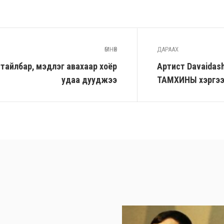
ӨМНӨХ
ДАРААХ
тайлбар, мэдүүлэг авахаар хоёр
Артист Davaidash
удаа дууджээ
ТАМХИНЫ хэргээ