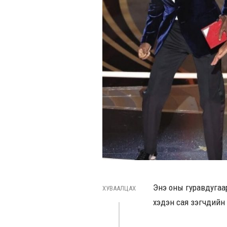
Энэ оны гуравдугаа
ХУВААЛЦАХ
хэдэн сая үзэгчдий