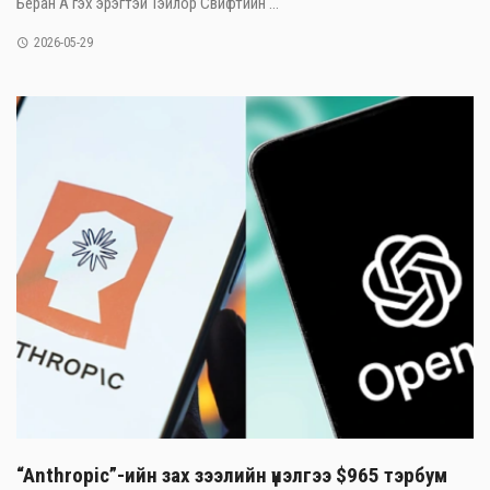
Беран А гэх эрэгтэй Тэйлор Свифтийн ...
2026-05-29
“Anthropic”-ийн зах зээлийн үнэлгээ $965 тэрбум