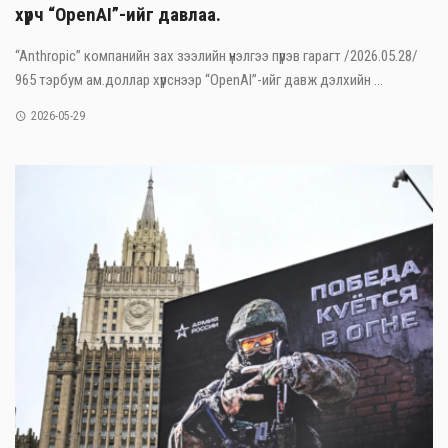
хүрч “OpenAI”-ийг давлаа.
“Anthropic” компанийн зах зээлийн үнэлгээ пүрэв гарагт /2026.05.28/
965 тэрбум ам.доллар хүрснээр “OpenAI”-ийг давж дэлхийн ...
2026-05-29