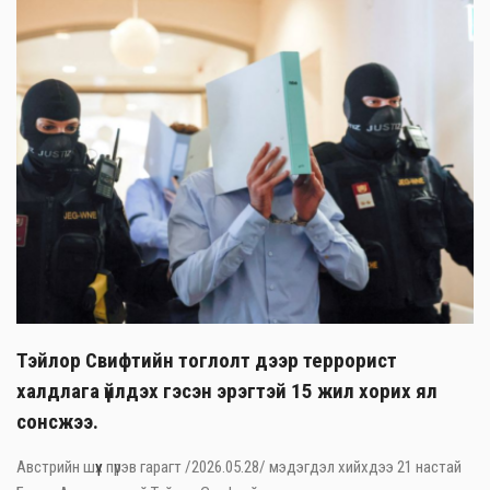
Тэйлор Свифтийн тоглолт дээр террорист
халдлага үйлдэх гэсэн эрэгтэй 15 жил хорих ял
сонсжээ.
Австрийн шүүх пүрэв гарагт /2026.05.28/ мэдэгдэл хийхдээ 21 настай