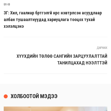
ӨМНӨХ
ЗГ: Хил, гаалиар бүртгэлгүй нүүрс нэвтрүүлсэн асуудлаар
албан тушаалтнуудад хариуцлага тооцох тухай
хэлэлцэнэ
ДАРААХ
ХҮҮХДИЙН ТӨЛӨӨ САНГИЙН ЗАРЦУУЛАЛТТАЙ
ТАНИЛЦАХАД НЭЭЛТТЭЙ
ХОЛБООТОЙ МЭДЭЭ