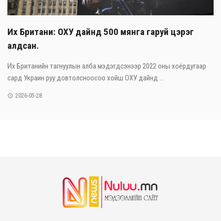
Их Британи: ОХУ дайнд 500 мянга гаруй цэрэг
алдсан.
Их Британийн тагнуулын алба мэдэгдсэнээр 2022 оны хоёрдугаар
сард Украин руу довтолсноосоо хойш ОХУ дайнд ...
2026-05-28