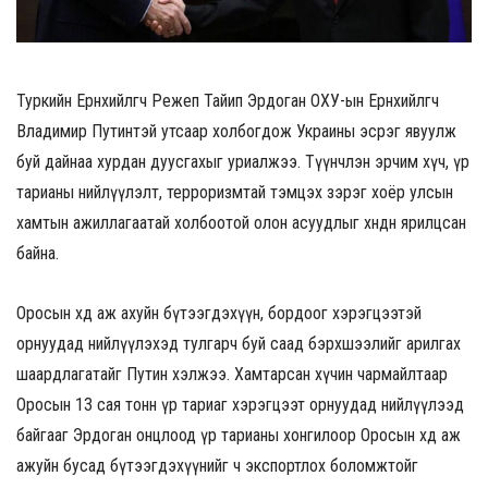
Туркийн Ерөнхийлөгч Режеп Тайип Эрдоган ОХУ-ын Ерөнхийлөгч
Владимир Путинтэй утсаар холбогдож Украины эсрэг явуулж
буй дайнаа хурдан дуусгахыг уриалжээ. Түүнчлэн эрчим хүч, үр
тарианы нийлүүлэлт, терроризмтай тэмцэх зэрэг хоёр улсын
хамтын ажиллагаатай холбоотой олон асуудлыг хөндөн ярилцсан
байна.
Оросын хөдөө аж ахуйн бүтээгдэхүүн, бордоог хэрэгцээтэй
орнуудад нийлүүлэхэд тулгарч буй саад бэрхшээлийг арилгах
шаардлагатайг Путин хэлжээ. Хамтарсан хүчин чармайлтаар
Оросын 13 сая тонн үр тариаг хэрэгцээт орнуудад нийлүүлээд
байгааг Эрдоган онцлоод үр тарианы хонгилоор Оросын хөдөө аж
ажуйн бусад бүтээгдэхүүнийг ч экспортлох боломжтойг