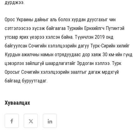
дурджээ.
Орос Украины дайныг аль болох хурдан дуусгахыг чин
сэтгэлээсээ хүсэж байгаагаа Туркийн Ерөнхийлөгч Путинтэй
утсаар ярих үеэрээ хэлсэн байна.
Түүнчлэн 2019 онд
байгуулсан Сочигийн хэлэлцээрийн дагуу Турк-Сирийн хилийг
Курдын ажилчны намын отрядуудаас дор хаяж 30 км-ийн гүнд
цэвэрлэх зайлшгүй шаардлагатайг Эрдоган хэллээ. Турк
Оросыг Сочигийн хэлэлцээрийн заалтыг дагаж мөрдөхгүй
байгаад буруутгадаг.
Хуваалцах