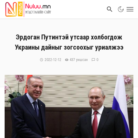
Эрдоган Путинтэй утсаар холбогдож
Украины дайныг зогсоохыг уриалжээ
2022-12-12
437 уншсан
0