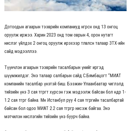
Дотоодын агаарын тээврийн компаниуд өнгөрсөн онд 13 онгоц
оруулж иржээ. Харин 2023 онд том оврын 4, орон нутагт
нислэг үйлдэх 2 онгоц оруулж ирэхээр төлөвлөсөн талаар ЗТХ-ийн
сайд мэдээллээ.
Түүнчлэн агаарын тээврийн тасалбарын үнийг иргэд
шүүмжилдэг. Энэ талаар салбарын сайд С.Бямбацогт “МИАТ
компанийн тасалбар үнэтэй биш. Бээжин-Улаанбаатар чиглэлд
тийзийн үнэ 3 сая төгрөгт хүрсэн гэж мэдээлж байсан бол өнөөдөр 1-
1.2 сая төгрөг байна. Мөн Истанбул руу 4 сая төгрөгийн тасалбартай
байсан бол одоо МИАТ 2.2 сая төгрөгөөр нисэж байгаа. Энэ
мэтчилэн нислэгийн тийзийн үнэ буурч байна.