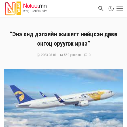
“Энэ онд дэлхийн жишигт нийцсэн дөрвөн
онгоц оруулж ирнэ”
2023-03-01
550 уншсан
0