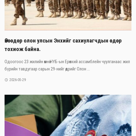
Өнөөдөр олон улсын Энхийг сахиулагчдын өдөр
тохиож байна.
Одоогоос 23 жилийн өмнө НҮБ-ын Ерөнхий ассамблейн чуулганаас жил
бүрийн тавдугаар сарын 29-нийг өдрийг Олон ...
2026-05-29