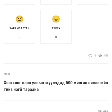
ХАРАМСАЛТАЙ
БУРУУ
0
0
0
550
ӨМНӨХ
Хонгконг олон улсын жуулчдад 500 мянган нислэгийн
тийз үнэгүй тараана
ДАРААХ