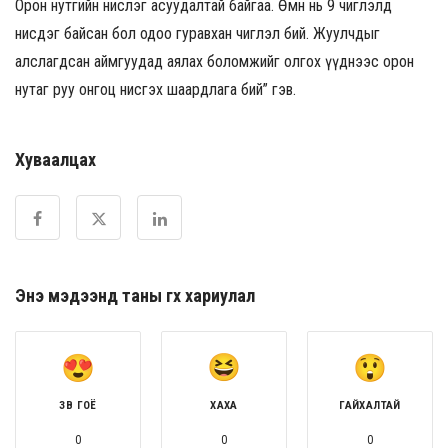
Орон нутгийн нислэг асуудалтай байгаа. Өмнө нь 9 чиглэлд
нисдэг байсан бол одоо гуравхан чиглэл бий. Жуулчдыг
алслагдсан аймгуудад аялах боломжийг олгох үүднээс орон
нутаг руу онгоц нисгэх шаардлага бий” гэв.
Хуваалцах
Энэ мэдээнд таны өгөх хариулал
ЗӨВ ГОЁ
ХАХА
ГАЙХАЛТАЙ
0
0
0