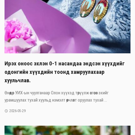
Ирэх оноос эхлэн 0-1 насандаа эндсэн хүүхдийг
одонгийн хүүхдийн тоонд хамруулахаар
хуульчлав.
Өнөөдөр УИХ-ын чуулганаар Олон хүүхэд төрүүлж өсгөсөн эхийг
урамшуулах тухай хуульд нэмэлт өөрчлөлт оруулах тухай ...
2026-05-29