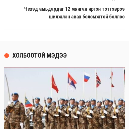
Чехэд амьдардаг 12 мянган иргэн тэтгэврээ
шилжүүлэн авах боломжтой боллоо
ХОЛБООТОЙ МЭДЭЭ