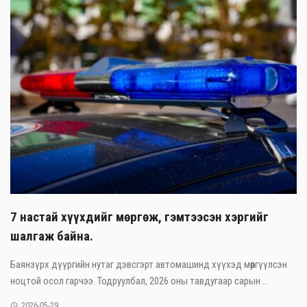
7 настай хүүхдийг мөргөж, гэмтээсэн хэргийг
шалгаж байна.
Баянзүрх дүүргийн нутаг дэвсгэрт автомашинд хүүхэд мөргүүлсэн
ноцтой осол гарчээ. Тодруулбал, 2026 оны тавдугаар сарын ...
2026-05-29