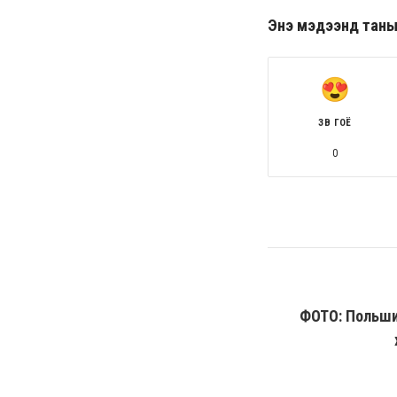
Энэ мэдээнд таны ө
ЗӨВ ГОЁ
0
ФОТО: Польший