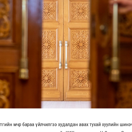
утгийн өмчөөр бараа үйлчилгээ худалдан авах тухай хуулийн ши