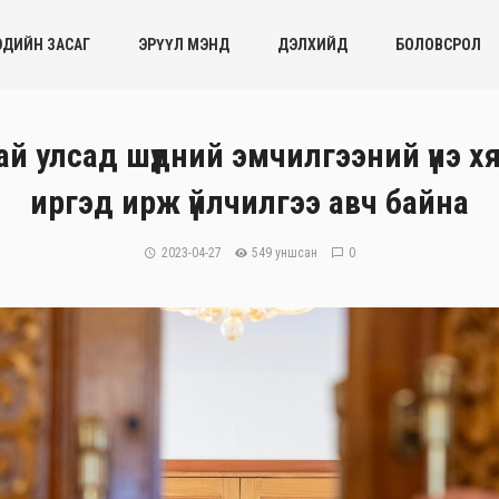
ЭДИЙН ЗАСАГ
ЭРҮҮЛ МЭНД
ДЭЛХИЙД
БОЛОВСРОЛ
ай улсад шүдний эмчилгээний үнэ 
иргэд ирж үйлчилгээ авч байна
2023-04-27
549 уншсан
0