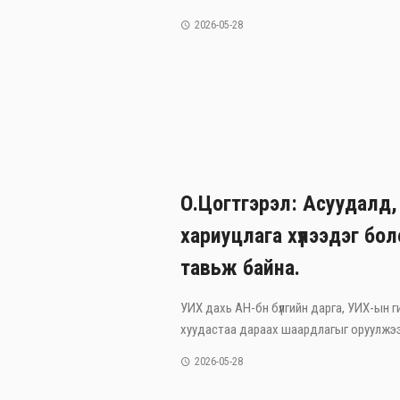
2026-05-28
О.Цогтгэрэл: Асуудалд,
хариуцлага хүлээдэг бо
тавьж байна.
УИХ дахь АН-бн бүлгийн дарга, УИХ-ын г
хуудастаа дараах шаардлагыг оруулжээ. 
2026-05-28