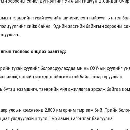
нгын хорооны санал дүгнэлтийг УИХ-ын гишүүн Ц.Сандаг-Очир
замын тээврийн тухай хуулийн шинэчилсэн найруулгын төсөл боло
элэлцүүлгийг хийж байна. Эдийн засгийн байнгын хорооны са
лцууллаа.
лгын төслөөс онцлох заалтад:
врийн тухай хуулийг боловсруулахдаа өмнө нь ОХУ-ын хуулийг үн
инэчилж, энгийн иргэдэд ойлгомжтой байлгахаар оруулсан.
рь бүтэц эзэмшигч, тээврийн үйл ажиллагаа эрхэлж байгаа ко
ар улсын хэмжээнд 2,800 км орчим төмөр зам бий. Төрийн боло
ааг уялдуулахын тулд Төмөр замын агентлаг байгуулна.