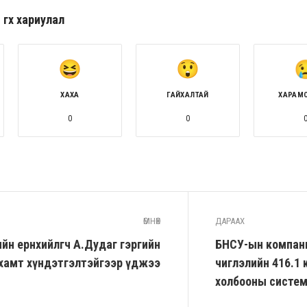
гөх хариулал
ХАХА
ГАЙХАЛТАЙ
ХАРАМ
0
0
ӨМНӨХ
ДАРААХ
н ерөнхийлөгч А.Дудаг гэргийн
БНСУ-ын компани
хамт хүндэтгэлтэйгээр үджээ
чиглэлийн 416.1 
холбооны систем