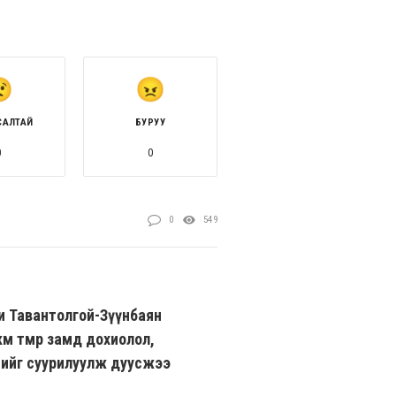
САЛТАЙ
БУРУУ
0
0
0
549
 Тавантолгой-Зүүнбаян
км төмөр замд дохиолол,
ийг суурилуулж дуусжээ