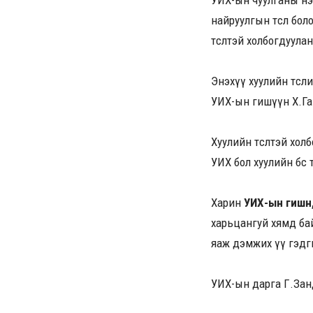
УИХ-ын чуулганы нэ
найруулгын төсөл бо
төсөлтэй холбогдуула
Энэхүү хуулийн төс
УИХ-ын гишүүн Х.Га
Хуулийн төсөлтэй хо
УИХ бол хуулийн бөөс 
Харин
УИХ-ын гишүү
харьцангуй хямд бай
яаж дэмжих үү гэдги
УИХ-ын дарга Г.Занд