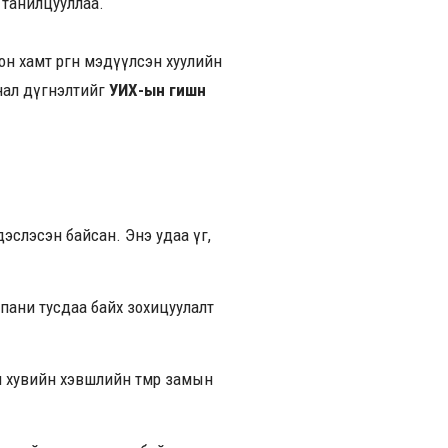
 танилцууллаа.
н хамт өргөн мэдүүлсэн хуулийн
нал дүгнэлтийг
УИХ-ын гишүүн
дэслэсэн байсан. Энэ удаа үг,
мпани тусдаа байх зохицуулалт
н хувийн хэвшлийн төмөр замын