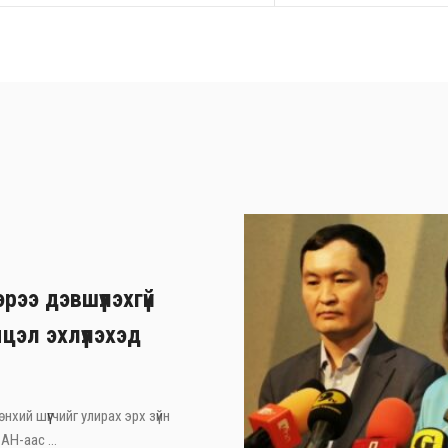
рээ дэвшүүлэхгүй
цэл эхлүүлэхэд
хий шүүгчийг улирах эрх зүйн
АН-аас ...