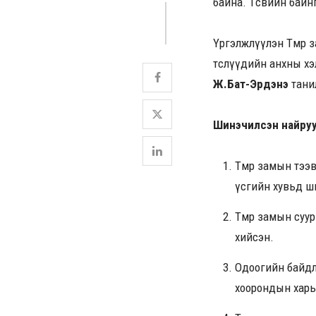
байна. Төсвийн бай
Үргэлжлүүлэн Төмөр 
төслүүдийн анхны х
Ж.Бат-Эрдэнэ
тани
Шинэчилсэн найруу
Төмөр замын тээ
үсгийн хувьд ш
Төмөр замын суу
хийсэн.
Одоогийн байдла
хоорондын харьц