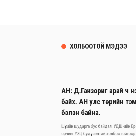
ХОЛБООТОЙ МЭДЭЭ
АН: Д.Ганзориг арай ч нэ
байх. АН улс төрийн тэм
бэлэн байна.
Шүүхийн шударга бус байдал, УДШ-ийн Ерөн
орчинг ҮХЦ бүрдүүлсэнтэй холбоотойгоор 