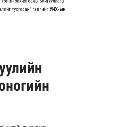
йг төрийн захиргааны байгууллага
элийг тусгасан” гэдгийг
УИХ-ын
хуулийн
хоногийн