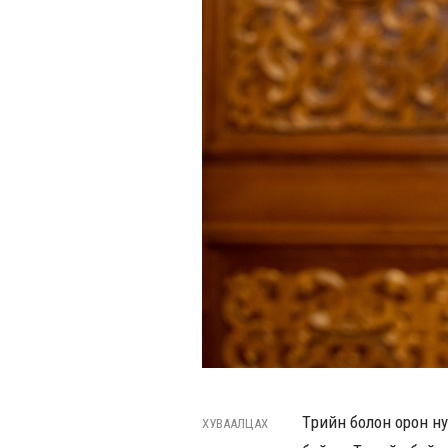
Төрийн болон орон н
ХУВААЛЦАХ