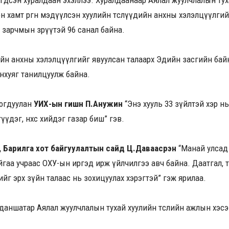
гдсэн хуралдаан эхэллээ. Хуралдаанаар Аялал жуулчлалын ту
лон хамт өргөн мэдүүлсэн хуулийн төслүүдийн анхны хэлэлцүүлги
н зарчмын зөрүүтэй 96 санал байна.
лийн анхны хэлэлцүүлгийг явуулсан талаарх Эдийн засгийн ба
нхуяг танилцуулж байна.
лбогдуулан
УИХ-ын гишүүн П.Анужин
“Энэ хууль 33 зүйлтэй хэр нь
түүдэг, нөхөөс хийдэг газар биш” гэв.
н, Барилга хот байгуулалтын сайд Ц.Даваасүрэн
“Манай улсад
гаа учраас ОХУ-ын иргэд ирж үйлчилгээ авч байна. Даатгал, т
йг эрх зүйн талаас нь зохицуулах хэрэгтэй” гэж ярилаа.
аншатар Аялал жуулчлалын тухай хуулийн төслийн ажлын хэсэгт 