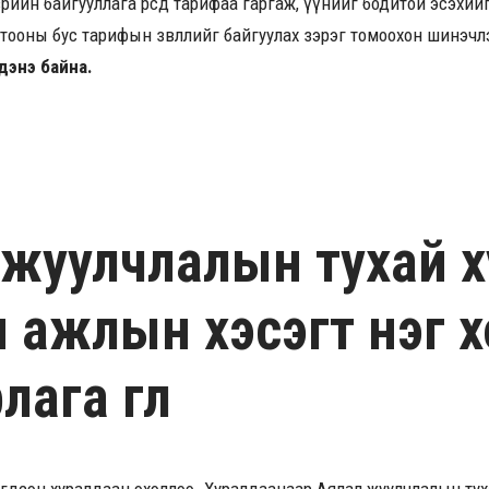
врийн байгууллага өөрсдөө тарифаа гаргаж, үүнийг бодитой эсэхи
тооны бус тарифын зөвлөлийг байгуулах зэрэг томоохон шинэчл
дэнэ байна.
 жуулчлалын тухай 
н ажлын хэсэгт нэг 
ага өглөө