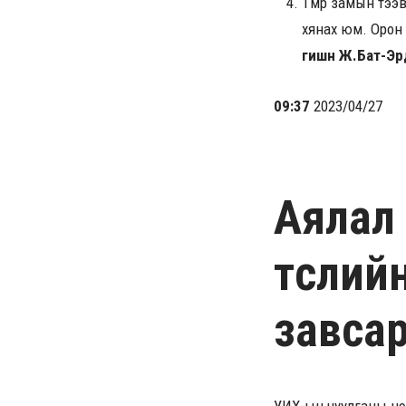
Төмөр замын тээ
хянах юм. Орон 
гишүүн Ж.Бат-Эр
09:37
2023/04/27
Аялал
төслий
завсарл