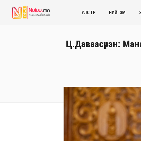
УЛС ТӨР
НИЙГЭМ
Ц.Даваасүрэн: Ман