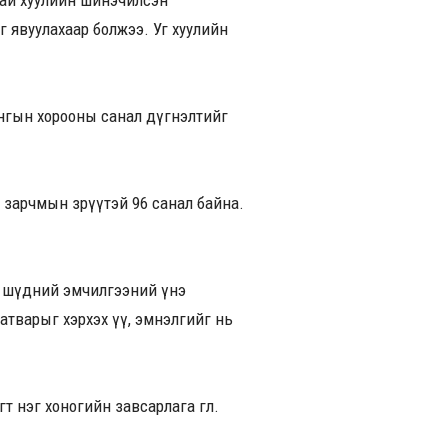
хай хуулийн шинэчилсэн
йг явуулахаар болжээ. Уг хуулийн
йнгын хорооны санал дүгнэлтийг
 зарчмын зөрүүтэй 96 санал байна.
 шүдний эмчилгээний үнэ
атварыг хэрхэх үү, эмнэлгийг нь
нэг хоногийн завсарлага өглөө.