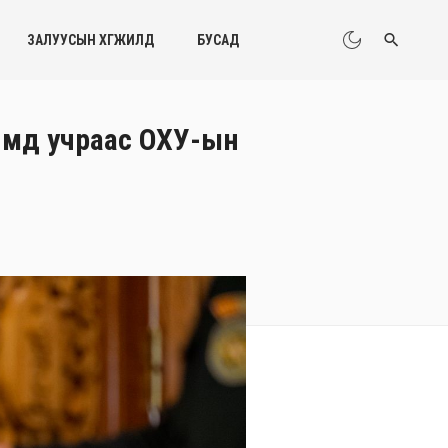
ЗАЛУУСЫН ХӨГЖИЛД
БУСАД
хямд учраас ОХУ-ын