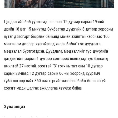
Цагдаагийн байгууллагад энэ оны 12 дугаар сарын 19-ний
өдрийн 18 цаг 15 минутад Сүхбаатар дүүргийн 8 дугаар хорооны
нутаг дэвсгэрт байрлах банканд манай ажилтан касснаас 100
мянган ам.доллар хулгайлаад явсан байна” гэх дуудлага,
мэдээлэл бүртгэгдсэн. Дуудлага, мэдээллийг тус дүүргийн
цагдаагийн газрын 1 дүгээр хэлтсээс шалгахад тус банкинд
ажилтай 27 настай, эрэгтэй “З” гэгч нь энэ оны 10 дугаар
сарын 28-наас 12 дугаар сарын 06-ны хооронд хуурамч
гүйлгээгээр нийт 360 сая төгрөгийг завшсан байж болзошгүй
хэрэгт мөрдөн шалгах ажиллагаа явуулж байна.
Хуваалцах