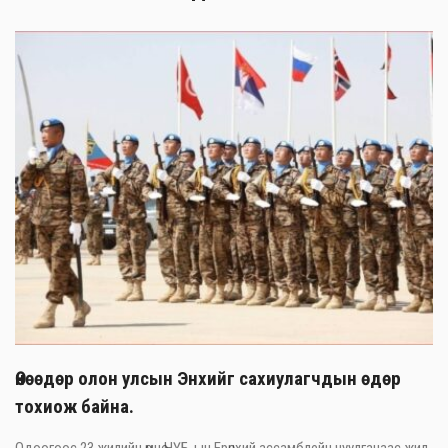
Өнөөдөр олон улсын Энхийг сахиулагчдын өдөр
тохиож байна.
Одоогоос 23 жилийн өмнө НҮБ-ын Ерөнхий ассамблейн чуулганаас жил