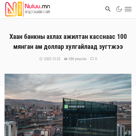
Хаан банкны ахлах ажилтан касснаас 100
мянган ам доллар хулгайлаад зугтжээ
2022-12-22
586 уншсан
0