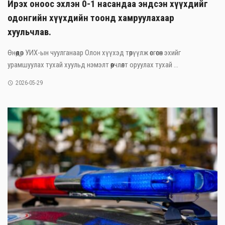
Ирэх оноос эхлэн 0-1 насандаа эндсэн хүүхдийг
одонгийн хүүхдийн тоонд хамруулахаар
хуульчлав.
Өнөөдөр УИХ-ын чуулганаар Олон хүүхэд төрүүлж өсгөсөн эхийг
урамшуулах тухай хуульд нэмэлт өөрчлөлт оруулах тухай ...
2026-05-29