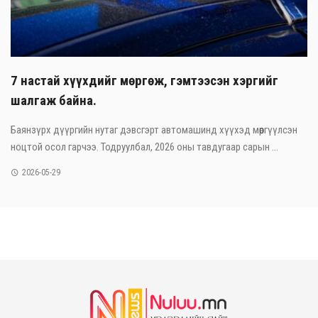
7 настай хүүхдийг мөргөж, гэмтээсэн хэргийг
шалгаж байна.
Баянзүрх дүүргийн нутаг дэвсгэрт автомашинд хүүхэд мөргүүлсэн
ноцтой осол гарчээ. Тодруулбал, 2026 оны тавдугаар сарын ...
2026-05-29