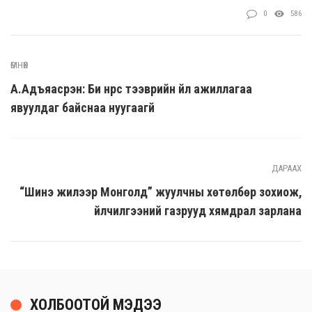
0
586
ӨМНӨХ
А.Адъяасүрэн: Би нүүрс тээврийн үйл ажиллагаа
явуулдаг байснаа нуугаагүй
ДАРААХ
“Шинэ жилээр Монголд” жуулчны хөтөлбөр зохиож,
үйлчилгээний газрууд хямдрал зарлана
ХОЛБООТОЙ МЭДЭЭ