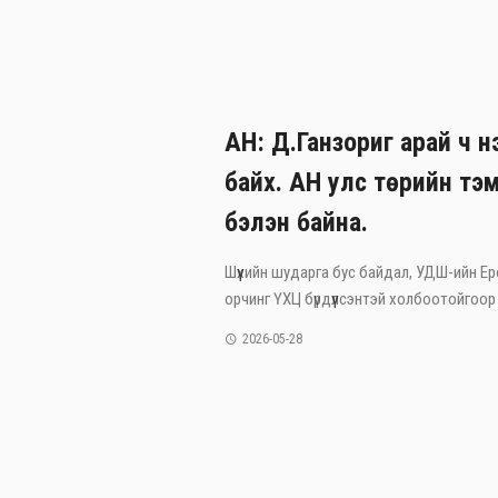
АН: Д.Ганзориг арай ч нэ
байх. АН улс төрийн тэм
бэлэн байна.
Шүүхийн шударга бус байдал, УДШ-ийн Ерөн
орчинг ҮХЦ бүрдүүлсэнтэй холбоотойгоор 
2026-05-28