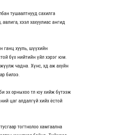
албан тушаалтнууд сахилга
 авлига, хээл хахуулиас ангид
ан ганц хууль, шүүхийн
стой бүх нийтийн үйл хэрэг юм.
үлж чадна. Хүнс, хөдөө аж ахуйн
ар билээ.
и эх орныхоо төлөө юу хийж бүтээж
 бидний цаг алдалгүй хийх ёстой
өн тусгаар тогтнолоо хамгаална