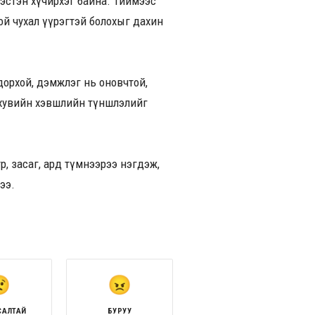
дэстэн хүчирхэг байна. Тиймээс
ой чухал үүрэгтэй болохыг дахин
одорхой, дэмжлэг нь оновчтой,
р,хувийн хэвшлийн түншлэлийг
өр, засаг, ард түмнээрээ нэгдэж,
ээ.
САЛТАЙ
БУРУУ