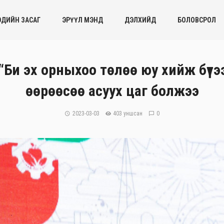
ЭДИЙН ЗАСАГ
ЭРҮҮЛ МЭНД
ДЭЛХИЙД
БОЛОВСРОЛ
бүр “Би эх орныхоо төлөө юу хийж бүт
өөрөөсөө асуух цаг болжээ
2023-03-03
403 уншсан
0