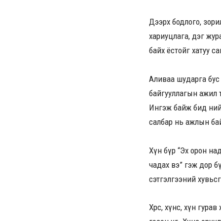
Дээрх бодлого, зори
хариуцлага, дэг жур
байх ёстойг хатуу са
Аливаа шударга бус 
байгууллагын ажил т
Ингэж байж бид нийг
салбар нь ажлын бай
Хүн бүр “Эх орон на
чадах вэ” гэж дор бүр
сэтгэлгээний хувьсг
Хөрс, хүнс, хүн гура