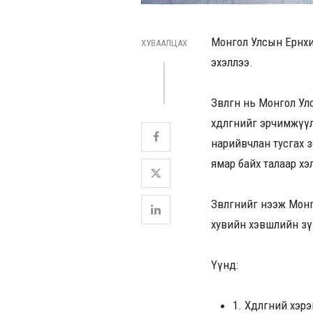
Монгол Улсын Ерөнхий
ХУВААЛЦАХ
эхэллээ.
Зөвлөгөөн нь Монгол
хөдөлгөөнийг эрчимж
нарийвчлан тусгах з
ямар байх талаар хэ
Зөвлөгөөнийг нээж Мо
хувийн хэвшлийн зү
Үүнд:
1. Хөдөлгөөний х