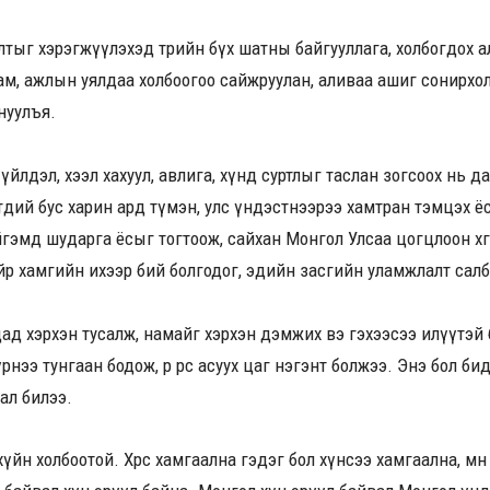
лтыг хэрэгжүүлэхэд төрийн бүх шатны байгууллага, холбогдох 
ам, ажлын уялдаа холбоогоо сайжруулан, аливаа ашиг сонирхол,
нуулъя.
үйлдэл, хээл хахуул, авлига, хүнд суртлыг таслан зогсоох нь д
өдий бус харин ард түмэн, улс үндэстнээрээ хамтран тэмцэх ё
эмд шударга ёсыг тогтоож, сайхан Монгол Улсаа цогцлоон хөгжү
р хамгийн ихээр бий болгодог, эдийн засгийн уламжлалт салб
дад хэрхэн тусалж, намайг хэрхэн дэмжих вэ гэхээсээ илүүтэй б
нээ тунгаан бодож, өөрөө өөрөөсөө асуух цаг нэгэнт болжээ. Энэ бол
ал билээ.
в хүйн холбоотой. Хөрсөө хамгаална гэдэг бол хүнсээ хамгаална, м