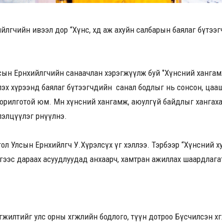
лөгчийн ивээл дор “Хүнс, хөдөө аж ахуйн салбарын баялаг бүтээгчд
 Улсын Ерөнхийлөгчийн санаачлан хэрэгжүүлж буй ‘’Хүнсний ханга
үүлэх хүрээнд баялаг бүтээгчдийн санал бодлыг нь сонсон, ца
орилготой юм. Мөн хүнсний хангамж, аюулгүй байдлыг хангаха
лэлцүүлэг өрнүүлнэ.
нгол Улсын Ерөнхийлөгч У.Хүрэлсүх үг хэллээ. Тэрбээр “Хүнсний 
гээс дараах асуудлуудад анхаарч, хамтран ажиллах шаардлага
эрэгжилтийг улс орны хөгжлийн бодлого, түүн дотроо Бүсчилсэн хө