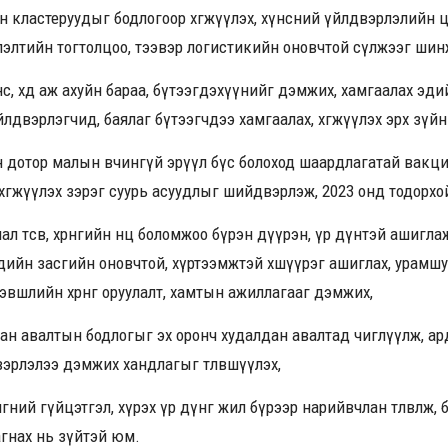
ахуйн кластеруудыг бодлогоор хөгжүүлэх, хүнсний үйлдвэрлэлийн 
элтийн тогтолцоо, тээвэр логистикийн оновчтой сүлжээг шинжлэ
с, хөдөө аж ахуйн бараа, бүтээгдэхүүнийг дэмжих, хамгаалах эди
йлдвэрлэгчид, баялаг бүтээгчдээ хамгаалах, хөгжүүлэх эрх зүй
н дотор малын өвчингүй эрүүл бүс болоход шаардлагатай вакц
өгжүүлэх зэрэг суурь асуудлыг шийдвэрлэж, 2023 онд тодорхой
л төсөв, хөрөнгийн нөөц боломжоо бүрэн дүүрэн, үр дүнтэй ашигла
дийн засгийн оновчтой, хүртээмжтэй хөшүүрэг ашиглах, урамш
хэвшлийн хөрөнгө оруулалт, хамтын ажиллагааг дэмжих,
дан авалтын бодлогыг эх оронч худалдан авалтад чиглүүлж, ар
эрлэлээ дэмжих хандлагыг төлөвшүүлэх,
лгөөний гүйцэтгэл, хүрэх үр дүнг жил бүрээр нарийвчлан төлөвлөж
агнах нь зүйтэй юм.