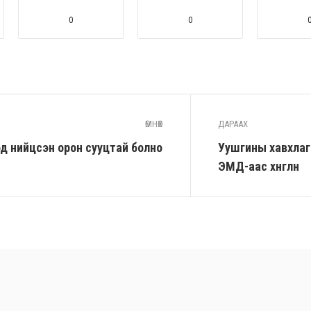
0
0
ӨМНӨХ
ДАРААХ
од нийцсэн орон сууцтай болно
Уушгины хавхлаг
ЭМД-аас хөнгөлнө