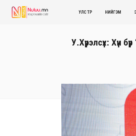
УЛС ТӨР
НИЙГЭМ
У.Хүрэлсүх: Хүн 