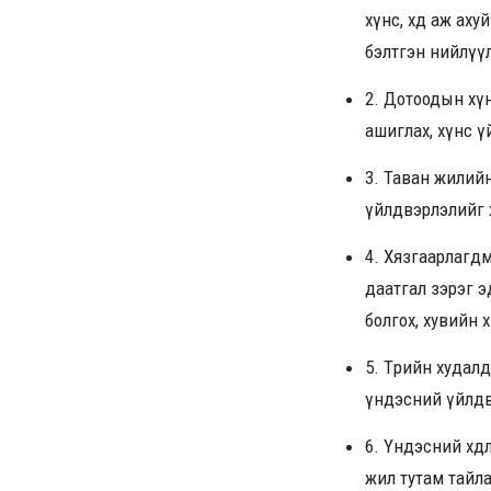
хүнс, хөдөө аж 
бэлтгэн нийлүүл
2. Дотоодын хүн
ашиглах, хүнс ү
3. Таван жилий
үйлдвэрлэлийг х
4. Хязгаарлагдма
даатгал зэрэг э
болгох, хувийн 
5. Төрийн худал
үндэсний үйлдв
6. Үндэсний хөдө
жил тутам тайл