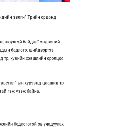
ийн зөвлөгөөн” Төрийн ордонд
мж, аюулгүй байдал’’ үндэсний
ашдын бодлого, шийдвэртээ
д төр, хувийн хэвшлийн оролцоо
хувьсгал”-ын хүрээнд цаашид төр,
тай гэж үзэж байна.
гжлийн бодлоготой зөв уялдуулах,