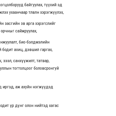
цогцолборууд байгуулах, түүхий эд
х ухаанчаар төлөвлөн хэрэгжүүлэх,
йн засгийн зөв арга хэрэгслийг
н орчныг сайжруулах,
инжуулалт, био-бэлдмэлийн
 бодит ахиц, дэвшил гаргах,
ж, зээл, санхүүжилт, татвар,
ууллын тогтолцоог боловсронгуй
д иргэд, аж ахуйн нэгжүүдэд
, бодит үр дүнг олон нийтэд хагас