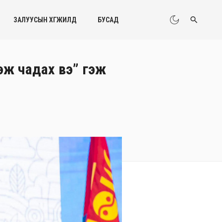
ЗАЛУУСЫН ХӨГЖИЛД
БУСАД
ээж чадах вэ” гэж