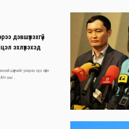
рээ дэвшүүлэхгүй
цэл эхлүүлэхэд
хий шүүгчийг улирах эрх зүйн
АН-аас ...