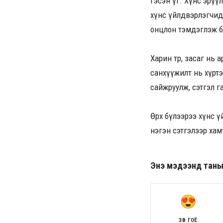
гэсэн үг. Хүнс эрүү
хүнс үйлдвэрлэгчид,
онцлон тэмдэглэж б
Харин төр, засаг нь
санхүүжилт нь хүртэ
сайжруулж, сэтгэл г
Өрх бүлээрээ хүнс үй
нэгэн сэтгэлээр хам
Энэ мэдээнд таны ө
ЗӨВ ГОЁ