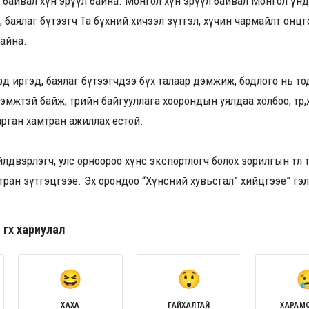
л байвал хүн эрүүл байна. Монгол хүн эрүүл байвал Монгол үн
 баялаг бүтээгч Та бүхний хичээл зүтгэл, хүчин чармайлт онцг
айна.
 ард иргэд, баялаг бүтээгчдээ бүх талаар дэмжиж, бодлого нь т
эмжтэй байж, төрийн байгууллага хоорондын уялдаа холбоо, тө
арган хамтран ажиллах ёстой.
лдвэрлэгч, улс орноороо хүнс экспортлогч болох зорилгын төлөө т
тран зүтгэцгээе. Эх орондоо “Хүнсний хувьсгал” хийцгээе” гэл
гөх хариулал
ХАХА
ГАЙХАЛТАЙ
ХАРАМ