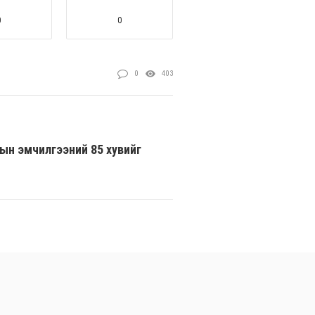
0
0
0
403
ын эмчилгээний 85 хувийг