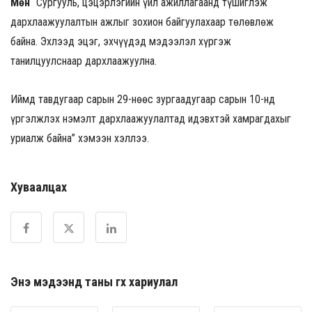
Мөн
“Сургууль, цэцэрлэгийн үйл ажиллагаанд түшиглэж
дархлаажуулалтын ажлыг зохион байгуулахаар төлөвлөж
байна. Эхлээд эцэг, эхчүүдэд мэдээлэл хүргэж
танилцуулснаар дархлаажуулна.
Иймд тавдугаар сарын 29-нөөс зургаадугаар сарын 10-нд
үргэлжлэх нэмэлт дархлаажуулалтад идэвхтэй хамрагдахыг
уриалж байна” хэмээн хэллээ.
Хуваалцах
Энэ мэдээнд таны өгөх хариулал