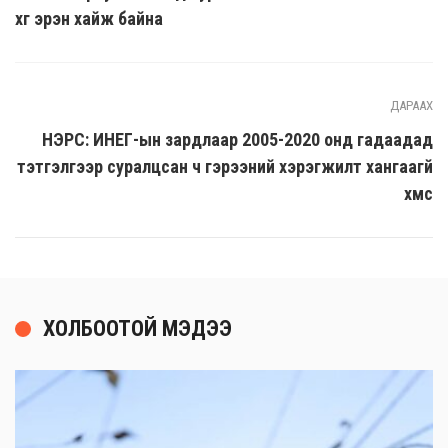
хүүг эрэн хайж байна
ДАРААХ
НЭРС: ИНЕГ-ын зардлаар 2005-2020 онд гадаадад
тэтгэлгээр суралцсан ч гэрээний хэрэгжилт хангаагүй
хүмүүс
ХОЛБООТОЙ МЭДЭЭ