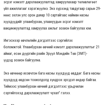
эсрэг нэмэлт дархлаажуулалтад хамруулахаар төлөвлөгөөт
үйл ажиллагааг хэрэгжүүлнэ. Энэ хүрээнд тавдугаар сарын 29-
нөөс эхлэн улс орон даяар 10 сартайгаас найман насны
хүүхдүүдийг улаанбурхан, улаануудын эсрэг нэмэлт
вакцинжуулалтад хамруулах ажлыг зохион байгуулах юм.
Ингэснээр өвчлөлийн дэгдэлтээс сэргийлэх
боломжтой. Улаанбурхан өвчний нэмэлт дархлаажуулалтыг 21
аймаг, есөн дүүргийн Өрхийн Эрүүл Мэндийн Төв (ӨЭМТ)-
үүдэд зохион байгуулна.
Энэ өвчнөөр ихэвчлэн бага насны хүүхдүүд өвддөг. Бага насны
хүүхдүүд өвдсөн тохиолдолд хүндрэх эрсдэл өндөр байгаа.
Тиймээс улаанбурхан өвчний дэгдэлтээс урьдчилан
сэргийлэхэд дархлаажуулалт чухал” гэлээ.