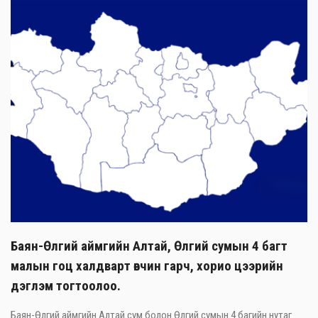
Баян-Өлгий аймгийн Алтай, Өлгий сумын 4 багт
малын гоц халдварт өвчин гарч, хорио цээрийн
дэглэм тогтоолоо.
Баян-Өлгий аймгийн Алтай сум болон Өлгий сумын 4 багийн нутаг