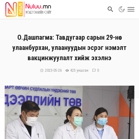
О.Дашпагма: Тавдугаар сарын 29-нөөс
улаанбурхан, улаануудын эсрэг нэмэлт
вакцинжуулалт хийж эхэлнэ
2023-05-26
425 уншсан
0