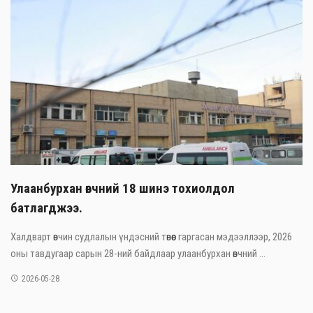
Улаанбурхан өвчний 18 шинэ тохиолдол
батлагджээ.
Халдварт өвчин судлалын үндэсний төвөөс гаргасан мэдээллээр, 2026
оны тавдугаар сарын 28-ний байдлаар улаанбурхан өвчний ...
2026-05-28