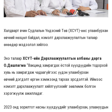
Халдварт Өвчин Судлалын Үндэсний Төв (ХӨСҮТ)-өөс улаанбурхан
өвчний нөхцөл байдал, нэмэлт дархлаажуулалтын талаар
өнөөдөр мэдээлэл хийлээ.
Энэ талаар
ХӨСҮТ-ийн Дархлаажуулалтын албаны дарга
О.Дашпагма
“Вакцинд хамрагдах ёстой хүүхдүүдийн тодорхой
хувь нь хамрагдаж чадаагүйгээс үүдэн улаанбурхан
өвчний дэгдэлт өргөн хэмжээнд тархах эрсдэлтэй. Иймээс
нэмэлт дархлаажуулалт хийлгүүлэхийг зөвлөмж болгон
хэрэгжүүлж ажилладаг.
2023 онд зорилтот насны хүүхдүүдийг улаанбурхан, улаануудын