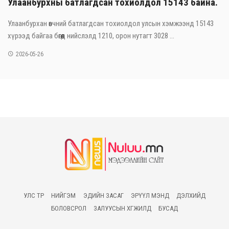
Улаанбурхны батлагдсан тохиолдол 15143 байна.
Улаанбурхан өвчний батлагдсан тохиолдол улсын хэмжээнд 15143
хүрээд байгаа бөгөөд нийслэлд 1210, орон нутагт 3028 ...
2026-05-26
УЛС ТӨР
НИЙГЭМ
ЭДИЙН ЗАСАГ
ЭРҮҮЛ МЭНД
ДЭЛХИЙД
БОЛОВСРОЛ
ЗАЛУУСЫН ХӨГЖИЛД
БУСАД