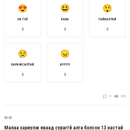
ЗӨВ ГОЁ
ХАХА
ГАЙХАЛТАЙ
0
0
0
ХАРАМСАЛТАЙ
БУРУУ
0
0
0
425
ӨМНӨХ
Малаа хариулж яваад сураггүй алга болсон 13 настай