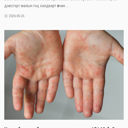
дэвсгэрт малын гоц халдварт өвчин ...
2026-05-26