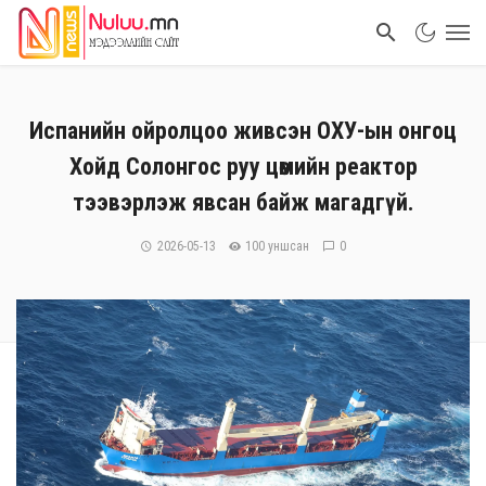
Испанийн ойролцоо живсэн ОХУ-ын онгоц
Хойд Солонгос руу цөмийн реактор
тээвэрлэж явсан байж магадгүй.
2026-05-13
100 уншсан
0