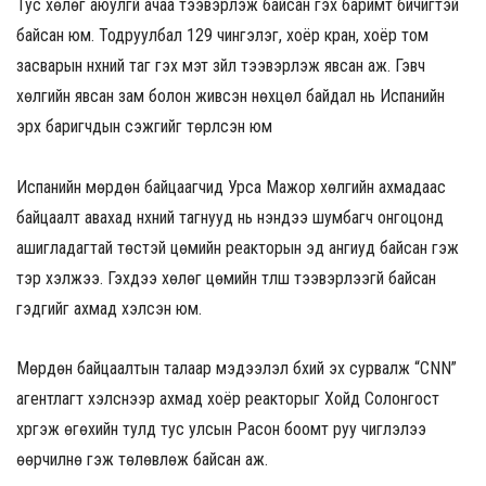
Тус хөлөг аюулгүй ачаа тээвэрлэж байсан гэх баримт бичигтэй
байсан юм. Тодруулбал 129 чингэлэг, хоёр кран, хоёр том
засварын нүхний таг гэх мэт зүйл тээвэрлэж явсан аж. Гэвч
хөлгийн явсан зам болон живсэн нөхцөл байдал нь Испанийн
эрх баригчдын сэжгийг төрүүлсэн юм
Испанийн мөрдөн байцаагчид Урса Мажор хөлгийн ахмадаас
байцаалт авахад нүхний тагнууд нь үнэндээ шумбагч онгоцонд
ашигладагтай төстэй цөмийн реакторын эд ангиуд байсан гэж
тэр хэлжээ. Гэхдээ хөлөг цөмийн түлш тээвэрлээгүй байсан
гэдгийг ахмад хэлсэн юм.
Мөрдөн байцаалтын талаар мэдээлэл бүхий эх сурвалж “CNN”
агентлагт хэлснээр ахмад хоёр реакторыг Хойд Солонгост
хүргэж өгөхийн тулд тус улсын Расон боомт руу чиглэлээ
өөрчилнө гэж төлөвлөж байсан аж.