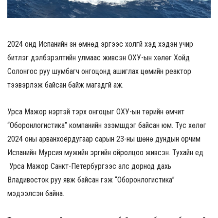
2024 онд Испанийн зүүн өмнөд эргээс холгүй хэд хэдэн учир
битүүлэг дэлбэрэлтийн улмаас живсэн ОХУ-ын хөлөг Хойд
Солонгос руу шумбагч онгоцонд ашиглах цөмийн реактор
тээвэрлэж байсан байж магадгүй аж.
Урса Мажор нэртэй тэрхүү онгоцыг ОХУ-ын төрийн өмчит
“Оборонлогистика” компанийн эзэмшдэг байсан юм. Тус хөлөг
2024 оны арванхоёрдугаар сарын 23-ны шөнө дундын орчим
Испанийн Мурсия мужийн эргийн ойролцоо живсэн. Тухайн үед
Урса Мажор Санкт-Петербургээс алс дорнод дахь
Владивосток руу явж байсан гэж “Оборонлогистика”
мэдээлсэн байна.