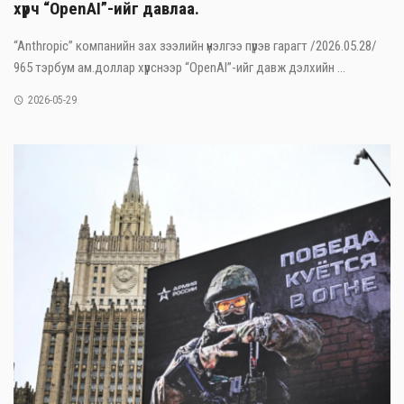
хүрч “OpenAI”-ийг давлаа.
“Anthropic” компанийн зах зээлийн үнэлгээ пүрэв гарагт /2026.05.28/
965 тэрбум ам.доллар хүрснээр “OpenAI”-ийг давж дэлхийн ...
2026-05-29