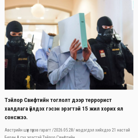
Тэйлор Свифтийн тоглолт дээр террорист
халдлага үйлдэх гэсэн эрэгтэй 15 жил хорих ял
сонсжээ.
Австрийн шүүх пүрэв гарагт /2026.05.28/ мэдэгдэл хийхдээ 21 настай
Беран А гэх эрэгтэй Тэйлор Свифтийн ...