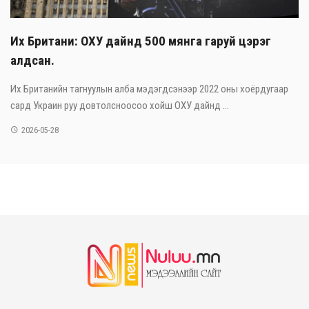
Их Британи: ОХУ дайнд 500 мянга гаруй цэрэг
алдсан.
Их Британийн тагнуулын алба мэдэгдсэнээр 2022 оны хоёрдугаар
сард Украин руу довтолсноосоо хойш ОХУ дайнд ...
2026-05-28