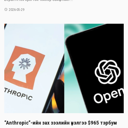
2026-05-29
“Anthropic”-ийн зах зээлийн үнэлгээ $965 тэрбум