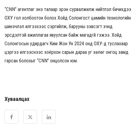
“CNN” агентлаг энэ талаар эрэн сурвалжилж нийтлэл бичихдээ
ОХУ гол холбоотон болох Хойд Солонгост цөмийн технологийн
шинэчлэл илгээхээс сэргийлж, барууны зэвсэгт хүчнүүд
эрсдэлтэй ажиллагаа явуулсан байж магадгүй гэжээ. Хойд
Солонгосын удирдагч Ким Жон Ун 2024 онд ОХУ-д туслахаар
цэргээ илгээснээс хоёрхон сарын дараа уг хөлөг онгоц замд
гарсан болохыг “CNN” онцолсон юм.
Хуваалцах