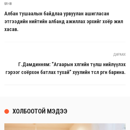
ӨМНӨХ
Албан тушаалын байдлаа урвуулан ашигласан
этгээдийн нийтийн албанд ажиллах эрхийг хоёр жил
хасав.
ДАРААХ
Г.Дамдинням: “Агаарын хөлгийн түлш нийлүүлэх
гэрээг соёрхон батлах тухай” хуулийн төсөл өргөн барина.
ХОЛБООТОЙ МЭДЭЭ