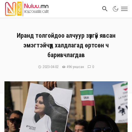
Иранд толгойдоо алчуур зүүлгүй явсан
эмэгтэйчүүд халдлагад өртсөн ч
баривчлагдав
2023-04-02
496 уншсан
0