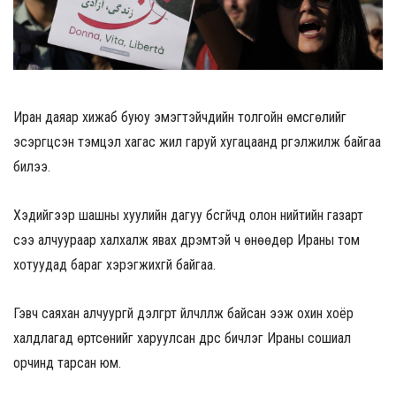
Иран даяар хижаб буюу эмэгтэйчүүдийн толгойн өмсгөлийг
эсэргүүцсэн тэмцэл хагас жил гаруй хугацаанд үргэлжилж байгаа
билээ.
Хэдийгээр шашны хуулийн дагуу бүсгүйчүүд олон нийтийн газарт
үсээ алчуураар халхалж явах дүрэмтэй ч өнөөдөр Ираны том
хотуудад бараг хэрэгжихгүй байгаа.
Гэвч саяхан алчуургүй дэлгүүрт үйлчлүүлж байсан ээж охин хоёр
халдлагад өртсөнийг харуулсан дүрс бичлэг Ираны сошиал
орчинд тарсан юм.