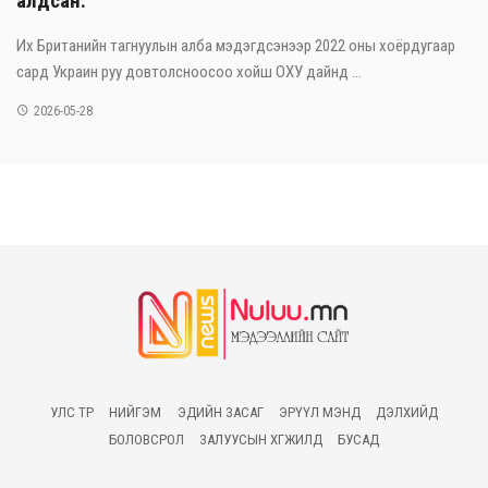
алдсан.
Их Британийн тагнуулын алба мэдэгдсэнээр 2022 оны хоёрдугаар
сард Украин руу довтолсноосоо хойш ОХУ дайнд ...
2026-05-28
УЛС ТӨР
НИЙГЭМ
ЭДИЙН ЗАСАГ
ЭРҮҮЛ МЭНД
ДЭЛХИЙД
БОЛОВСРОЛ
ЗАЛУУСЫН ХӨГЖИЛД
БУСАД