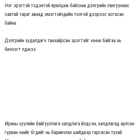
Нэг эрэгтэй тэдэнтэй ярилцаж байснаа дэлгүүрийн лангуунаас
савтай тараг аваад эмэгтэйчүүдийн толгой дээрээс асгасан
байна.
Дэлгүүрийн худалдагч танхайрсан эрэгтэйг хөөж байгаа нь
бичлэгт үлджээ.
Ираны хуулийн байгууллага халдлага үйлдсэн, халдлагад өртсөн
гурван хүнийг бүгдийг нь баривчлах шийдвэр гаргасан тухай