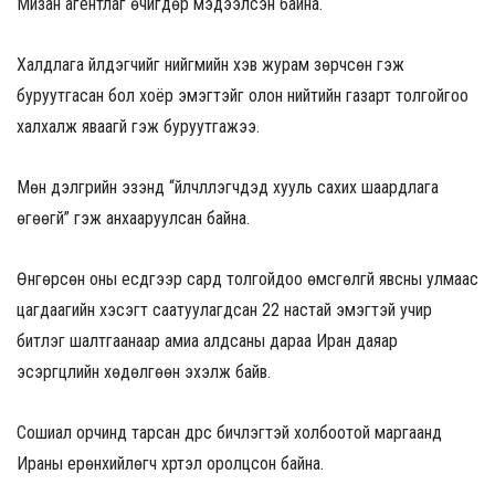
Мизан агентлаг өчигдөр мэдээлсэн байна.
Халдлага үйлдэгчийг нийгмийн хэв журам зөрчсөн гэж
буруутгасан бол хоёр эмэгтэйг олон нийтийн газарт толгойгоо
халхалж яваагүй гэж буруутгажээ.
Мөн дэлгүүрийн эзэнд “үйлчлүүлэгчдэд хууль сахих шаардлага
өгөөгүй” гэж анхааруулсан байна.
Өнгөрсөн оны есдүгээр сард толгойдоо өмсгөлгүй явсны улмаас
цагдаагийн хэсэгт саатуулагдсан 22 настай эмэгтэй учир
битүүлэг шалтгаанаар амиа алдсаны дараа Иран даяар
эсэргүүцлийн хөдөлгөөн эхэлж байв.
Сошиал орчинд тарсан дүрс бичлэгтэй холбоотой маргаанд
Ираны ерөнхийлөгч хүртэл оролцсон байна.