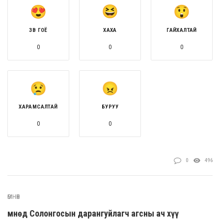
ЗӨВ ГОЁ
ХАХА
ГАЙХАЛТАЙ
0
0
0
ХАРАМСАЛТАЙ
БУРУУ
0
0
0
496
ӨМНӨХ
Өмнөд Солонгосын дарангуйлагч агсны ач хүү