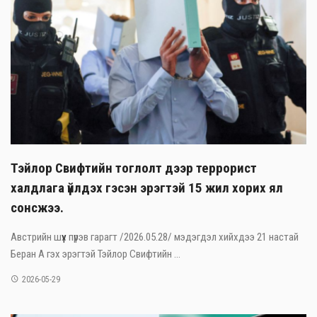
Тэйлор Свифтийн тоглолт дээр террорист
халдлага үйлдэх гэсэн эрэгтэй 15 жил хорих ял
сонсжээ.
Австрийн шүүх пүрэв гарагт /2026.05.28/ мэдэгдэл хийхдээ 21 настай
Беран А гэх эрэгтэй Тэйлор Свифтийн ...
2026-05-29