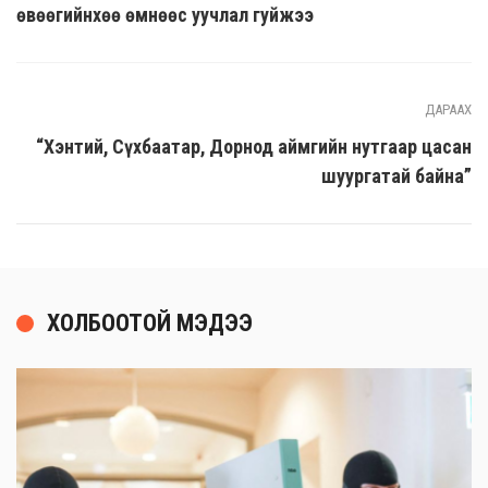
өвөөгийнхөө өмнөөс уучлал гуйжээ
ДАРААХ
“Хэнтий, Сүхбаатар, Дорнод аймгийн нутгаар цасан
шуургатай байна”
ХОЛБООТОЙ МЭДЭЭ