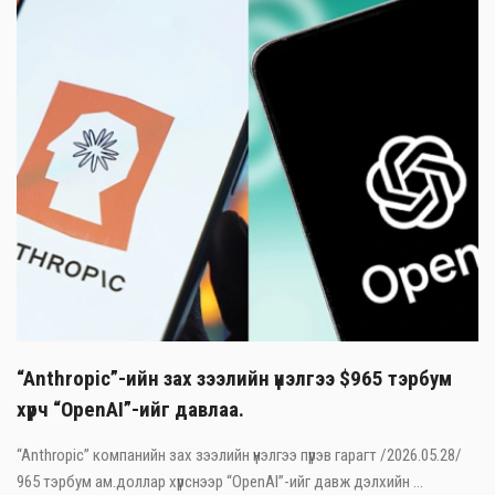
“Anthropic”-ийн зах зээлийн үнэлгээ $965 тэрбум
хүрч “OpenAI”-ийг давлаа.
“Anthropic” компанийн зах зээлийн үнэлгээ пүрэв гарагт /2026.05.28/
965 тэрбум ам.доллар хүрснээр “OpenAI”-ийг давж дэлхийн ...