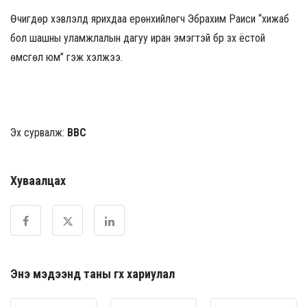
Өчигдөр хэвлэлд ярихдаа ерөнхийлөгч Эбрахим Раиси “хижаб
бол шашны уламжлалын дагуу иран эмэгтэй бүр зүүх ёстой
өмсгөл юм” гэж хэлжээ.
Эх сурвалж:
BBC
Хуваалцах
Энэ мэдээнд таны өгөх хариулал