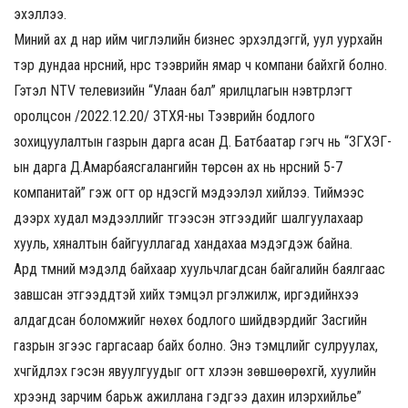
эхэллээ.
Миний ах дүү нар ийм чиглэлийн бизнес эрхэлдэггүй, уул уурхайн
тэр дундаа нүүрсний, нүүрс тээврийн ямар ч компани байхгүй болно.
Гэтэл NTV телевизийн “Улаан бал” ярилцлагын нэвтрүүлэгт
оролцсон /2022.12.20/ ЗТХЯ-ны Тээврийн бодлого
зохицуулалтын газрын дарга асан Д. Батбаатар гэгч нь “ЗГХЭГ-
ын дарга Д.Амарбаясгалангийн төрсөн ах нь нүүрсний 5-7
компанитай” гэж огт ор үндэсгүй мэдээлэл хийлээ. Тиймээс
дээрх худал мэдээллийг түгээсэн этгээдийг шалгуулахаар
хууль, хяналтын байгууллагад хандахаа мэдэгдэж байна.
Ард түмний мэдэлд байхаар хуульчлагдсан байгалийн баялгаас
завшсан этгээдүүдтэй хийх тэмцэл үргэлжилж, иргэдийнхээ
алдагдсан боломжийг нөхөх бодлого шийдвэрүүдийг Засгийн
газрын зүгээс гаргасаар байх болно. Энэ тэмцлийг сулруулах,
хүчгүйдүүлэх гэсэн явуулгуудыг огт хүлээн зөвшөөрөхгүй, хуулийн
хүрээнд зарчим барьж ажиллана гэдгээ дахин илэрхийлье”