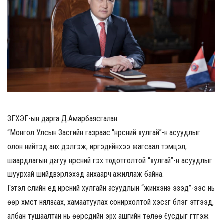
ЗГХЭГ-ын дарга Д.Амарбаясгалан:
“Монгол Улсын Засгийн газраас “нүүрсний хулгай”-н асуудлыг
олон нийтэд анх дэлгэж, иргэдийнхээ жагсаал тэмцэл,
шаардлагын дагуу нүүрсний гэх тодотголтой “хулгай”-н асуудлыг
шуурхай шийдвэрлэхэд анхаарч ажиллаж байна.
Гэтэл сүүлийн үед нүүрсний хулгайн асуудлын “жинхэнэ эзэд”-ээс нь
өөр хүмүүст нялзаах, хамаатуулах сонирхолтой хэсэг бүлэг этгээд,
албан тушаалтан нь өөрсдийн эрх ашгийн төлөө бусдыг гүтгэж