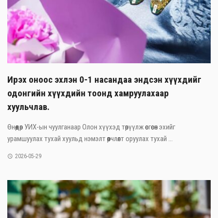
Ирэх оноос эхлэн 0-1 насандаа эндсэн хүүхдийг
одонгийн хүүхдийн тоонд хамруулахаар
хуульчлав.
Өнөөдөр УИХ-ын чуулганаар Олон хүүхэд төрүүлж өсгөсөн эхийг
урамшуулах тухай хуульд нэмэлт өөрчлөлт оруулах тухай ...
2026-05-29