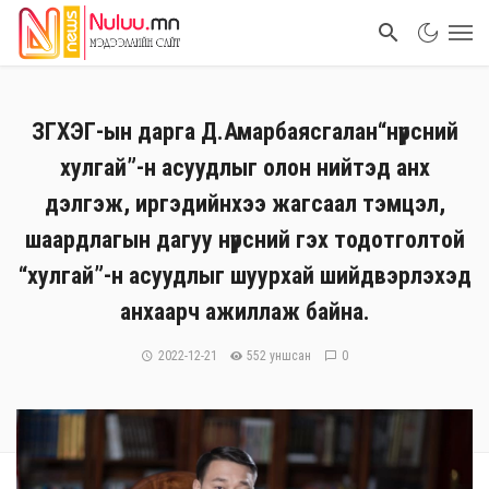
ЗГХЭГ-ын дарга Д.Амарбаясгалан“нүүрсний
хулгай”-н асуудлыг олон нийтэд анх
дэлгэж, иргэдийнхээ жагсаал тэмцэл,
шаардлагын дагуу нүүрсний гэх тодотголтой
“хулгай”-н асуудлыг шуурхай шийдвэрлэхэд
анхаарч ажиллаж байна.
2022-12-21
552 уншсан
0