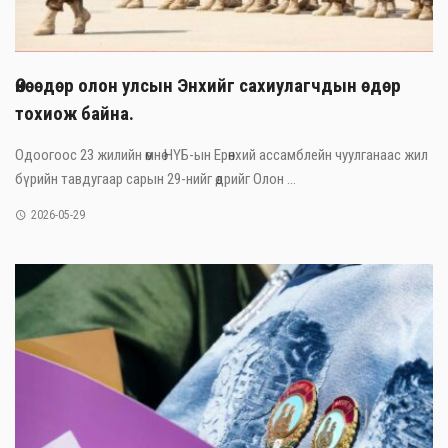
Өнөөдөр олон улсын Энхийг сахиулагчдын өдөр
тохиож байна.
Одоогоос 23 жилийн өмнө НҮБ-ын Ерөнхий ассамблейн чуулганаас жил
бүрийн тавдугаар сарын 29-нийг өдрийг Олон ...
2026-05-29