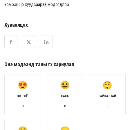
хэмээн нүүр хуудсаараа мэдэгдлээ.
Хуваалцах
Энэ мэдээнд таны өгөх хариулал
ЗӨВ ГОЁ
ХАХА
ГАЙХАЛТАЙ
0
0
0