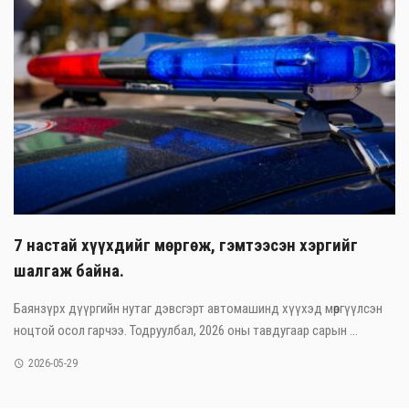
7 настай хүүхдийг мөргөж, гэмтээсэн хэргийг
шалгаж байна.
Баянзүрх дүүргийн нутаг дэвсгэрт автомашинд хүүхэд мөргүүлсэн
ноцтой осол гарчээ. Тодруулбал, 2026 оны тавдугаар сарын ...
2026-05-29