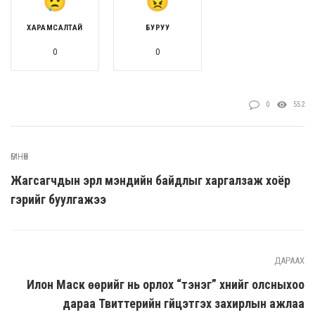
ХАРАМСАЛТАЙ
БУРУУ
0
0
0
552
ӨМНӨХ
Жагсагчдын эрүүл мэндийн байдлыг харгалзаж хоёр
гэрийг буулгажээ
ДАРААХ
Илон Маск өөрийг нь орлох “тэнэг” хүнийг олсныхоо
дараа Твиттерийн гүйцэтгэх захирлын ажлаа