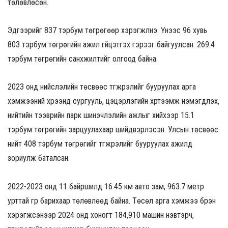
төлөвлөсөн.
Эдгээрийг 837 тэрбум төгрөгөөр хэрэгжүүлнэ. Үүнээс 96 хувь
803 тэрбум төгрөгийн ажил гүйцэтгэх гэрээг байгуулсан. 269.4
тэрбум төгрөгийн санхүүжилтийг олгоод байна.
2023 онд нийслэлийн төсвөөс түгжрэлийг бууруулах арга
хэмжээний хүрээнд сургууль, цэцэрлэгийн хүртээмж нэмэгдүүлэх,
нийтийн тээврийн парк шинэчлэлийн ажлыг хийхээр 15.1
тэрбум төгрөгийн зарцуулахаар шийдвэрлэсэн. Улсын төсвөөс
нийт 408 тэрбум төгрөгийг түгжрэлийг бууруулах ажилд
зориулж баталсан.
2022-2023 онд 11 байршилд 16.45 км авто зам, 963.7 метр
урттай гүүр барихаар төлөвлөөд байна. Төсөл арга хэмжээ бүрэн
хэрэгжсэнээр 2024 онд хоногт 184,910 машин нэвтэрч,