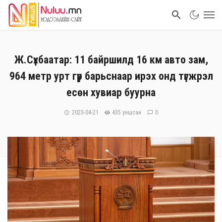
Ж.Сүхбаатар: 11 байршилд 16 км авто зам,
964 метр урт гүүр барьснаар ирэх онд түгжрэл
есөн хувиар буурна
2023-04-21
435 уншсан
0