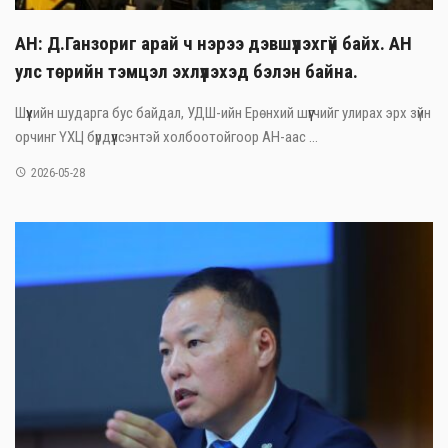
АН: Д.Ганзориг арай ч нэрээ дэвшүүлэхгүй байх. АН
улс төрийн тэмцэл эхлүүлэхэд бэлэн байна.
Шүүхийн шударга бус байдал, УДШ-ийн Ерөнхий шүүгчийг улирах эрх зүйн
орчинг ҮХЦ бүрдүүлсэнтэй холбоотойгоор АН-аас ...
2026-05-28