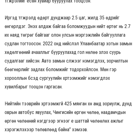
түгжрэлийг есөн хувиар бууруулах тооцсон.
Иргэд түгжрэлд өдөрт дунджаар 2.5 цаг, жилд 35 өдрийг
өнгөрүүлдэг. Энэхүү алдаж байгаа боломжуудын нийт өртөг нь 2.7
их наяд төгрөг байгааг олон улсын мэргэжлийн байгууллага
судлан тогтоосон. 2022 онд нийслэл Улаанбаатар хотын замын
хөдөлгөөний ачааллыг бууруулахад гол нөлөө үзүүлэх суурь
судалгааг хийсэн. Авто замын сүлжээг нэмэгдүүлэх, зорчилтын
бөөгнөрлийг задлах боломжийг тодорхойлсон. Мөн гэр
хорооллын бүсэд сургуулийн хүртээмжийг нэмэгдүүлэх
хувилбарыг тооцон гаргасан.
Нийтийн тээврийн хүртээмжгүй 425 мянган хүн амд зориулж, дунд
оврын автобус явуулах, Чингисийн өргөн чөлөө, наадамчдын
өргөн чөлөөний нэгдүгээр эгнээг үе шаттай чөлөөлөх ажлыг
хэрэгжүүлэхээр төлөвлөөд байна” хэмээв.