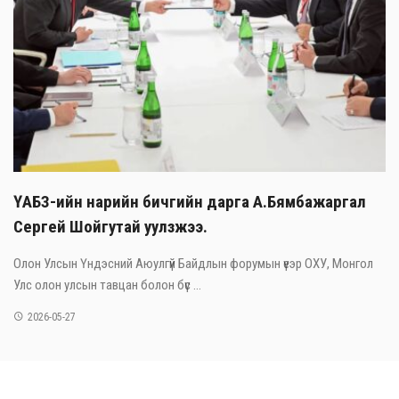
ҮАБЗ-ийн нарийн бичгийн дарга А.Бямбажаргал
Сергей Шойгутай уулзжээ.
Олон Улсын Үндэсний Аюулгүй Байдлын форумын үеэр ОХУ, Монгол
Улс олон улсын тавцан болон бүс ...
2026-05-27