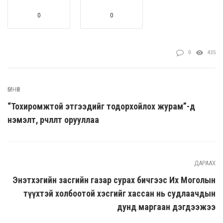
0
0
0
435
ӨМНӨХ
“Тохиромжтой этгээдийг тодорхойлох журам”-д
нэмэлт, өөрчлөлт орууллаа
ДАРААХ
Энэтхэгийн засгийн газар сурах бичгээс Их Моголын
түүхтэй холбоотой хэсгийг хассан нь судлаачдын
дунд маргаан дэгдээжээ