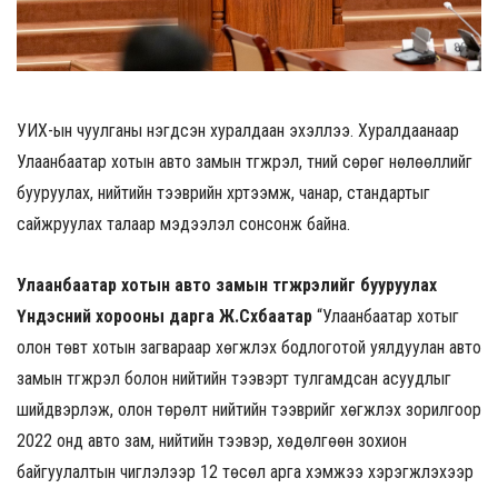
УИХ-ын чуулганы нэгдсэн хуралдаан эхэллээ. Хуралдаанаар
Улаанбаатар хотын авто замын түгжрэл, түүний сөрөг нөлөөллийг
бууруулах, нийтийн тээврийн хүртээмж, чанар, стандартыг
сайжруулах талаар мэдээлэл сонсонж байна.
Улаанбаатар хотын авто замын түгжрэлийг бууруулах
Үндэсний хорооны дарга Ж.
Сүхбаатар
“Улаанбаатар хотыг
олон төвт хотын загвараар хөгжүүлэх бодлоготой уялдуулан авто
замын түгжрэл болон нийтийн тээвэрт тулгамдсан асуудлыг
шийдвэрлэж, олон төрөлт нийтийн тээврийг хөгжүүлэх зорилгоор
2022 онд авто зам, нийтийн тээвэр, хөдөлгөөн зохион
байгуулалтын чиглэлээр 12 төсөл арга хэмжээ хэрэгжүүлэхээр