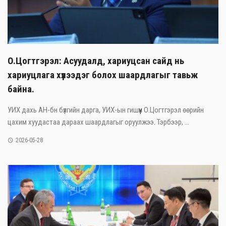
О.Цогтгэрэл: Асуудалд, хариуцсан сайд нь
хариуцлага хүлээдэг болох шаардлагыг тавьж
байна.
УИХ дахь АН-бн бүлгийн дарга, УИХ-ын гишүүн О.Цогтгэрэл өөрийн
цахим хуудастаа дараах шаардлагыг оруулжээ. Тэрбээр, ...
2026-05-28