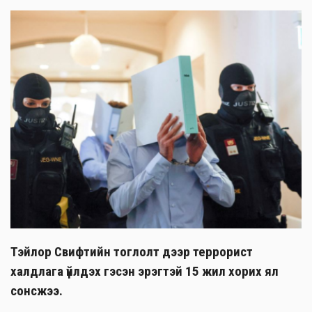
Тэйлор Свифтийн тоглолт дээр террорист
халдлага үйлдэх гэсэн эрэгтэй 15 жил хорих ял
сонсжээ.