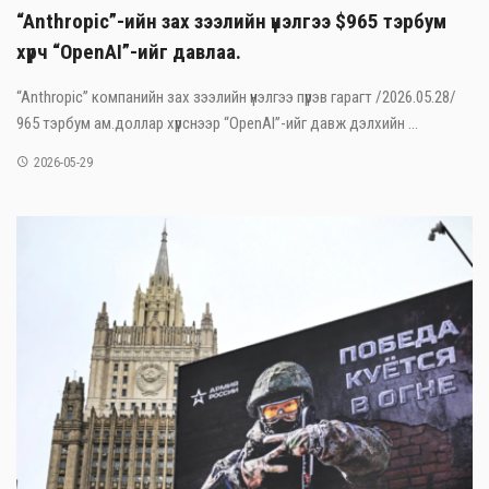
“Anthropic”-ийн зах зээлийн үнэлгээ $965 тэрбум
хүрч “OpenAI”-ийг давлаа.
“Anthropic” компанийн зах зээлийн үнэлгээ пүрэв гарагт /2026.05.28/
965 тэрбум ам.доллар хүрснээр “OpenAI”-ийг давж дэлхийн ...
2026-05-29