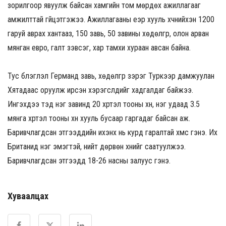
зорилгоор явуулж байсан хамгийн том мөрдөх ажиллагааг
амжилттай гүйцэтгэжээ. Ажиллагааны үеэр хууль хүчнийхэн 1200
гаруй аврах хантааз, 150 завь, 50 завины хөдөлгүүр, олон арван
мянган евро, галт зэвсэг, хар тамхи хураан авсан байна.
Тус бүлэглэл Германд завь, хөдөлгүүр зэрэг Туркээр дамжуулан
Хятадаас оруулж ирсэн хэрэгслүүдийг хадгалдаг байжээ.
Ингэхдээ тэд нэг завинд 20 хүртэл тооны хүн, нэг удаад 3.5
мянга хүртэл тооны хүн хууль бусаар гаргадаг байсан аж.
Баривчлагдсан этгээдүүдийн ихэнх нь курд гаралтай хүмүүс гэнэ. Их
Британид нэг эмэгтэй, нийт дөрвөн хүнийг саатуулжээ.
Баривчлагдсан этгээдүүд 18-26 насны залуус гэнэ.
Хуваалцах