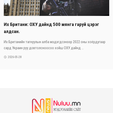
Их Британи: ОХУ дайнд 500 мянга гаруй цэрэг
алдсан.
Их Британийн тагнуулын алба мэдэгдсэнээр 2022 оны хоёрдугаар
сард Украин руу довтолсноосоо хойш ОХУ дайнд ...
2026-05-28