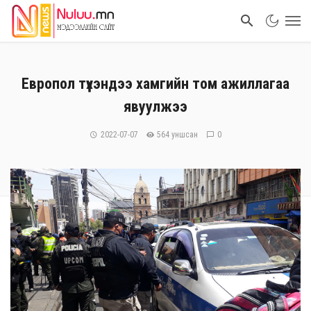
Европол түүхэндээ хамгийн том ажиллагаа
явуулжээ
2022-07-07
564 уншсан
0