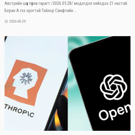
Австрийн шүүх пүрэв гарагт /2026.05.28/ мэдэгдэл хийхдээ 21 настай
Беран А гэх эрэгтэй Тэйлор Свифтийн ...
2026-05-29