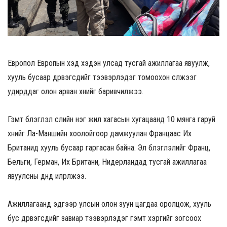
Европол Европын хэд хэдэн улсад тусгай ажиллагаа явуулж,
хууль бусаар дүрвэгсдийг тээвэрлэдэг томоохон сүлжээг
удирддаг олон арван хүнийг баривчилжээ.
Гэмт бүлэглэл сүүлийн нэг жил хагасын хугацаанд 10 мянга гаруй
хүнийг Ла-Маншийн хоолойгоор дамжуулан Францаас Их
Британид хууль бусаар гаргасан байна. Эл бүлэглэлийг Франц,
Бельги, Герман, Их Британи, Нидерландад тусгай ажиллагаа
явуулсны дүнд илрүүлжээ.
Ажиллагаанд эдгээр улсын олон зуун цагдаа оролцож, хууль
бус дүрвэгсдийг завиар тээвэрлэдэг гэмт хэргийг зогсоох