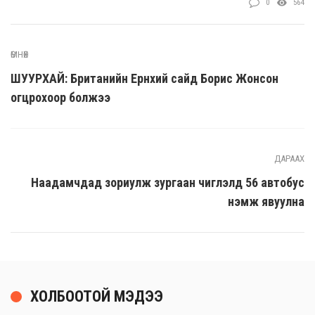
0
564
ӨМНӨХ
ШУУРХАЙ: Британийн Ерөнхий сайд Борис Жонсон
огцрохоор болжээ
ДАРААХ
Наадамчдад зориулж зургаан чиглэлд 56 автобус
нэмж явуулна
ХОЛБООТОЙ МЭДЭЭ