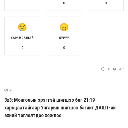
0
0
0
ХАРАМСАЛТАЙ
БУРУУ
0
0
0
357
ӨМНӨХ
3х3: Монголын эрэгтэй шигшээ баг 21:19
харьцаатайгаар Унгарын шигшээ багийг ДАШТ-ий
эхний тоглолтдоо хожлоо