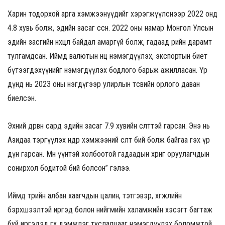
Харин тодорхой арга хэмжээнүүдийг хэрэгжүүлснээр 2022 онд
4.8 хувь болж, эдийн засаг өссөн. 2022 оны намар Монгол Улсын
эдийн засгийн нөхцөл байдал амаргүй болж, гадаад өрийн дарамт
тулгамдсан. Иймд валютын нөөц нэмэгдүүлэх, экспортын биет
бүтээгдэхүүнийг нэмэгдүүлэх бодлого барьж ажилласан. Үр
дүнд нь 2023 оны нэгдүгээр улирлын төсвийн орлого даван
биелсэн.
Эхний дөрвөн сард эдийн засаг 7.9 хувийн өсөлттэй гарсан. Энэ нь
Азидаа тэргүүлэх өндөр хэмжээний өсөлт бий болж байгаа гэх үр
дүн гарсан. Мөн үүнтэй холбоотой гадаадын хөрөнгө оруулагчдын
сонирхол бодитой бий болсон” гэлээ.
Иймд төрийн албан хаагчдын цалин, тэтгэвэр, хөгжлийн
бэрхшээлтэй иргэд болон нийгмийн халамжийн хэсэгт багтаж
буй иргэдэд өгөх дэмжлэг туслалцааг нэмэгдүүлэх боломжтой