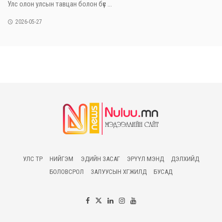
Улс олон улсын тавцан болон бүс ...
2026-05-27
УЛС ТӨР
НИЙГЭМ
ЭДИЙН ЗАСАГ
ЭРҮҮЛ МЭНД
ДЭЛХИЙД
БОЛОВСРОЛ
ЗАЛУУСЫН ХӨГЖИЛД
БУСАД