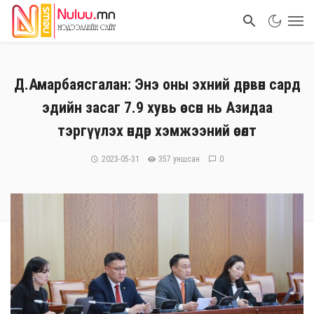
Д.Амарбаясгалан: Энэ оны эхний дөрвөн сард
эдийн засаг 7.9 хувь өссөн нь Азидаа
тэргүүлэх өндөр хэмжээний өсөлт
2023-05-31
357 уншсан
0