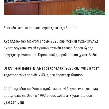
Засгийн газрын ээлжит хуралдаан өнөөдөр боллоо.
Хуралдаанаар Монгол Улсын 2023 оны төсвийн тухай хуульд
өөрчлөлт оруулах тухай хуулийн төслийн талаар болон бусад
асуудлаар хэлэлцэв. Гарсан шийдвэрийг танилцуулж байна.
ЗГХЭГ-ын дарга Д.Амарбаясгалан
“2023 оны улсын төсөвт
тодотгол хийх төслийг УИХ-д өргөн барихаар боллоо.
2020 онд Монгол Улсын эдийн засаг -4.6 хувь хүрч уналтад
ороод байсан. Энэ нь 1992 оноос хойш анх удаа болсон
үзэгдэл байв.