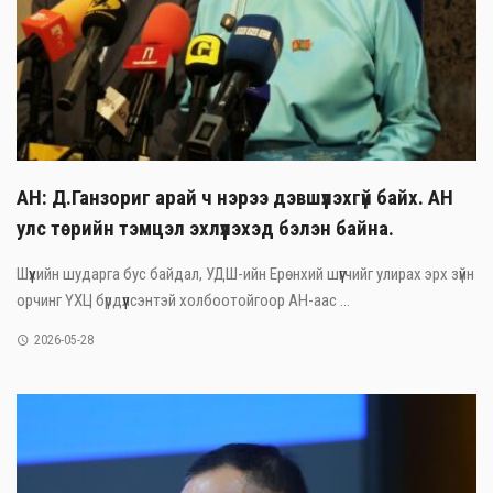
АН: Д.Ганзориг арай ч нэрээ дэвшүүлэхгүй байх. АН
улс төрийн тэмцэл эхлүүлэхэд бэлэн байна.
Шүүхийн шударга бус байдал, УДШ-ийн Ерөнхий шүүгчийг улирах эрх зүйн
орчинг ҮХЦ бүрдүүлсэнтэй холбоотойгоор АН-аас ...
2026-05-28