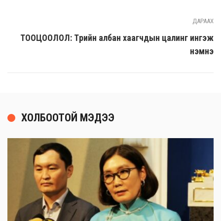
ДАРААХ
ТООЦООЛОЛ: Төрийн албан хаагчдын цалинг ингэж
нэмнэ
ХОЛБООТОЙ МЭДЭЭ