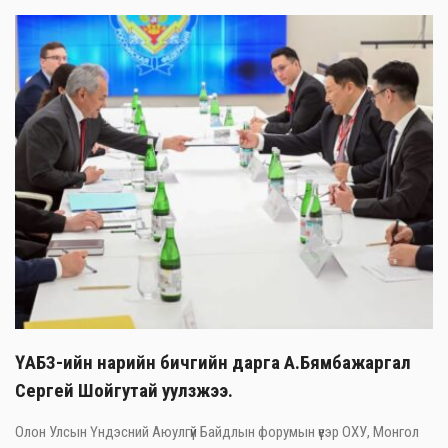
ҮАБЗ-ийн нарийн бичгийн дарга А.Бямбажаргал
Сергей Шойгутай уулзжээ.
Олон Улсын Үндэсний Аюулгүй Байдлын форумын үеэр ОХУ, Монгол