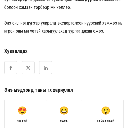
болсон хэмээн тэрбээр мөн хэллээ.
Энэ оны нэгдүгээр улиралд экспортолсон нүүрсний хэмжээ нь
өнгөрсөн оны мөн үетэй харьцуулахад зургаа дахин өсжээ.
Хуваалцах
Энэ мэдээнд таны өгөх хариулал
ЗӨВ ГОЁ
ХАХА
ГАЙХАЛТАЙ