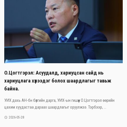
О.Цогтгэрэл: Асуудалд, хариуцсан сайд нь
хариуцлага хүлээдэг болох шаардлагыг тавьж
байна.
УИХ дахь АН-бн бүлгийн дарга, УИХ-ын гишүүн О.Цогтгэрэл өөрийн
цахим хуудастаа дараах шаардлагыг оруулжээ. Тэрбээр, ...
2026-05-28