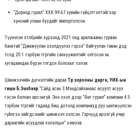
“Дорнод гурил” ХХК 99.67 хувийн гүйцэтгэлтэйгээр
хүнсний улаан буудайг импортолсон.
Түүнчлэн хөтөлбөрийн хүрээнд 2021 онд арилжааны гурван
банктай “Дамжуулан зээлдүүлэх гэрээ” байгуулан таван дэд
төсөлд 20.1 тэрбум төгрөгийн санхүүжилтийг олгосон нь
хугацаандаа бүрэн төлөгдсөн болохыг хэлэв.
Шинжээчийн дүгнэлтийн дараа
Түр хорооны дарга, УИХ-ын
гишүүн Б.Энхбаяр
“Сайд асан З.Мэндсайханаас асуулт асуух
гэсэн боловч ирсэнгүй. Энэ зээл дээр “Өег гурил” компани 4.5
тэрбум төгрөгийг гадаад биш дотоод компаниуд руу шилжүүлсэн
гүйлгээ хийгдсэнийг шинжээч хэлсэн. Гэрчүүд ирээгүй учир
дараагийн асуудлаа хэлэлцье” хэмээв.