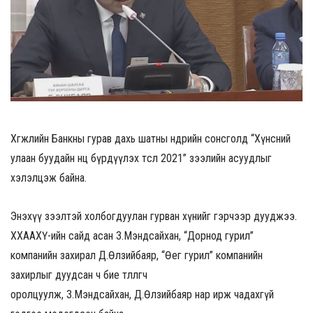
Хөгжлийн Банкны гурав дахь шатны өнөөдрийн сонсголд “Хүнсний
улаан буудайн нөөц бүрдүүлэх төсөл 2021” зээлийн асуудлыг
хэлэлцэж байна.
Энэхүү зээлтэй холбогдуулан гурван хүнийг гэрчээр дууджээ.
ХХААХҮ-ийн сайд асан З.Мэндсайхан, “Дорнод гурил”
компанийн захирал Д.Өлзийбаяр, “Өег гурил” компанийн
захирлыг дуудсан ч бие төлөөлөгчөө
оролцуулж, З.Мэндсайхан, Д.Өлзийбаяр нар ирж чадахгүй