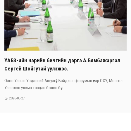
ҮАБЗ-ийн нарийн бичгийн дарга А.Бямбажаргал
Сергей Шойгутай уулзжээ.
Олон Улсын Үндэсний Аюулгүй Байдлын форумын үеэр ОХУ, Монгол
Улс олон улсын тавцан болон бүс ...
2026-05-27