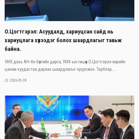
О.Цогтгэрэл: Асуудалд, хариуцсан сайд нь
хариуцлага хүлээдэг болох шаардлагыг тавьж
байна.
УИХ дахь АН-бн бүлгийн дарга, УИХ-ын гишүүн О.Цогтгэрэл өөрийн
цахим хуудастаа дараах шаардлагыг оруулжээ. Тэрбээр, ...
2026-05-28