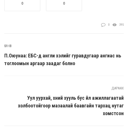
0
0
0
395
ӨМНӨХ
П.Оюунаа: ЕБС-д англи хэлийг гуравдугаар ангиас нь
тоглоомын аргаар заадаг болно
ДАРААХ
Уул уурхай, хүний хууль бус үйл ажиллагаатай
холбоотойгоор мазаалай баавгайн тархац нутаг
хомстсон