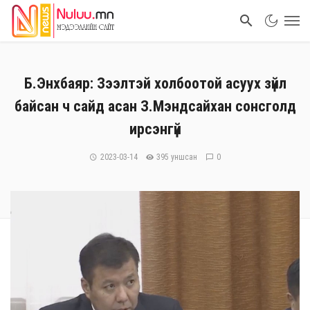
Б.Энхбаяр: Зээлтэй холбоотой асуух зүйл
байсан ч сайд асан З.Мэндсайхан сонсголд
ирсэнгүй
2023-03-14
395 уншсан
0