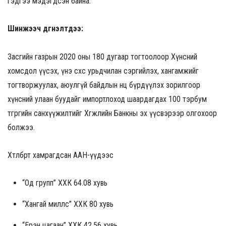
гэдгээ мэдэгдсэн байна.
Шинжээч дүгнэлтдээ:
Засгийн газрын 2020 оны 180 дугаар тогтоолоор Хүнсний
хомсдол үүсэх, үнэ өсөхөөс урьдчилан сэргийлэх, хангамжийг
тогтворжуулах, аюулгүй байдлын нөөц бүрдүүлэх зорилгоор
хүнсний улаан буудайг импортлоход шаардагдах 100 тэрбум
төгрөгийн санхүүжилтийг Хөгжлийн Банкны эх үүсвэрээр олгохоор
болжээ.
Хөтөлбөрт хамрагдсан ААН-үүдээс
“Од групп” ХХК 64.08 хувь
“Хангай миллс” ХХК 80 хувь
“Ерэн цагаан” ХХК 42.56 хувь