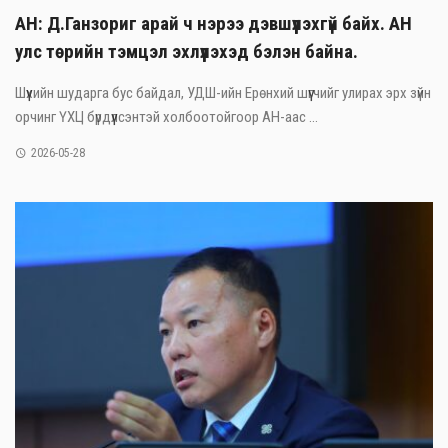
АН: Д.Ганзориг арай ч нэрээ дэвшүүлэхгүй байх. АН
улс төрийн тэмцэл эхлүүлэхэд бэлэн байна.
Шүүхийн шударга бус байдал, УДШ-ийн Ерөнхий шүүгчийг улирах эрх зүйн
орчинг ҮХЦ бүрдүүлсэнтэй холбоотойгоор АН-аас ...
2026-05-28