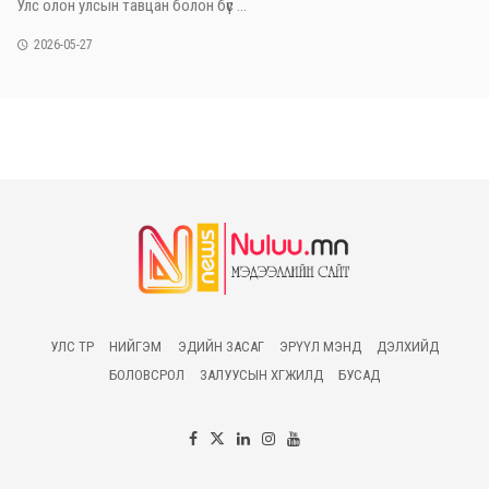
Улс олон улсын тавцан болон бүс ...
2026-05-27
УЛС ТӨР
НИЙГЭМ
ЭДИЙН ЗАСАГ
ЭРҮҮЛ МЭНД
ДЭЛХИЙД
БОЛОВСРОЛ
ЗАЛУУСЫН ХӨГЖИЛД
БУСАД