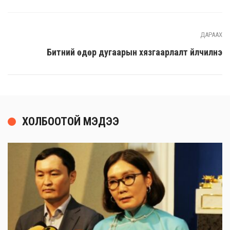
ДАРААХ
Битүүний өдөр дугаарын хязгаарлалт үйлчилнэ
ХОЛБООТОЙ МЭДЭЭ