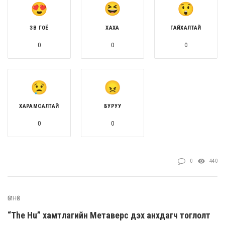
ЗӨВ ГОЁ
ХАХА
ГАЙХАЛТАЙ
0
0
0
ХАРАМСАЛТАЙ
БУРУУ
0
0
0
440
ӨМНӨХ
“The Hu” хамтлагийн Метаверс дэх анхдагч тоглолт