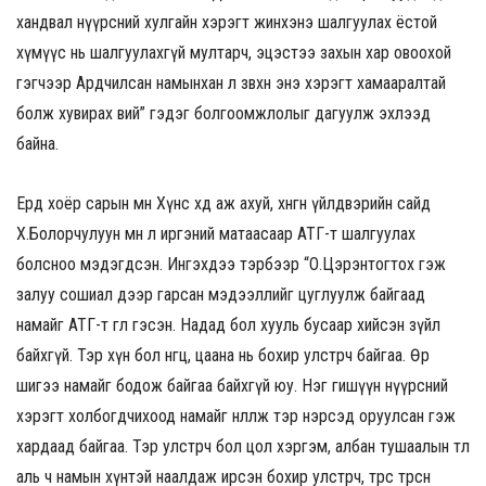
хандвал нүүрсний хулгайн хэрэгт жинхэнэ шалгуулах ёстой
хүмүүс нь шалгуулахгүй мултарч, эцэстээ захын хар овоохой
гэгчээр Ардчилсан намынхан л зөвхөн энэ хэрэгт хамааралтай
болж хувирах вий” гэдэг болгоомжлолыг дагуулж эхлээд
байна.
Ердөө хоёр сарын өмнө Хүнс хөдөө аж ахуй, хөнгөн үйлдвэрийн сайд
Х.Болорчулуун мөн л иргэний матаасаар АТГ-т шалгуулах
болсноо мэдэгдсэн. Ингэхдээ тэрбээр “О.Цэрэнтогтох гэж
залуу сошиал дээр гарсан мэдээллийг цуглуулж байгаад
намайг АТГ-т өглөө гэсэн. Надад бол хууль бусаар хийсэн зүйл
байхгүй. Тэр хүн бол өнгөц, цаана нь бохир улстөрч байгаа. Өөр
шигээ намайг бодож байгаа байхгүй юу. Нэг гишүүн нүүрсний
хэрэгт холбогдчихоод намайг нөлөөлж тэр нэрсэд оруулсан гэж
хардаад байгаа. Тэр улстөрч бол цол хэргэм, албан тушаалын төлөө
аль ч намын хүнтэй наалдаж ирсэн бохир улстөрч, төрөөс төрсөн