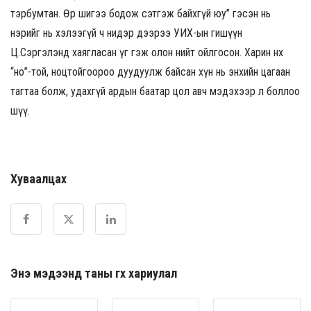
тэрбумтан. Өөр шигээ бодож сэтгэж байхгүй юу” гэсэн нь
нэрийг нь хэлээгүй ч нидэр дээрээ УИХ-ын гишүүн
Ц.Сэргэлэнд хаягласан үг гэж олон нийт ойлгосон. Харин өнөөх
“но”-той, ноцтойгоороо дуудуулж байсан хүн нь энхийн цагаан
тагтаа болж, удахгүй ардын баатар цол авч мэдэхээр л боллоо
шүү.
Хуваалцах
Энэ мэдээнд таны өгөх хариулал