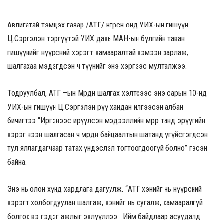
Авлигатай тэмцэх газар /АТГ/ өнгөрсөн онд УИХ-ын гишүүн
Ц.Сэргэлэн тэргүүтэй УИХ дахь МАН-ын бүлгийн таван
гишүүнийг нүүрсний хэрэгт хамааралтай хэмээн зарлаж,
шалгахаа мэдэгдсэн ч түүнийг энэ хэргээс мулталжээ.
Тодруулбал, АТГ –ын Мөрдөн шалгах хэлтсээс энэ сарын 10-нд
УИХ-ын гишүүн Ц.Сэргэлэн рүү хандан илгээсэн албан
бичигтээ “Иргэнээс ирүүлсэн мэдээллийн мөрөөр танд эрүүгийн
хэрэг нээн шалгасан ч мөрдөн байцаалтын шатанд үгүйсгэгдсэн
тул яллагдагчаар татах үндэслэл тогтоогдоогүй болно” гэсэн
байна.
Энэ нь олон хүнд хардлага дагуулж, “АТГ хэнийг нь нүүрсний
хэрэгт холбогдуулан шалгаж, хэнийг нь сугалж, хамааралгүй
болгох вэ гэдэг ажлыг эхлүүллээ. Ийм байдлаар асуудалд