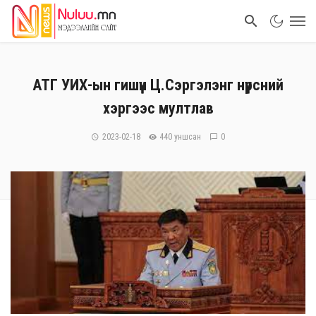
АТГ УИХ-ын гишүүн Ц.Сэргэлэнг нүүрсний
хэргээс мултлав
2023-02-18
440 уншсан
0