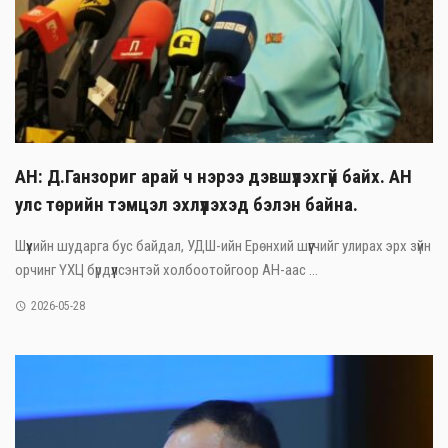
АН: Д.Ганзориг арай ч нэрээ дэвшүүлэхгүй байх. АН
улс төрийн тэмцэл эхлүүлэхэд бэлэн байна.
Шүүхийн шударга бус байдал, УДШ-ийн Ерөнхий шүүгчийг улирах эрх зүйн
орчинг ҮХЦ бүрдүүлсэнтэй холбоотойгоор АН-аас ...
2026-05-28