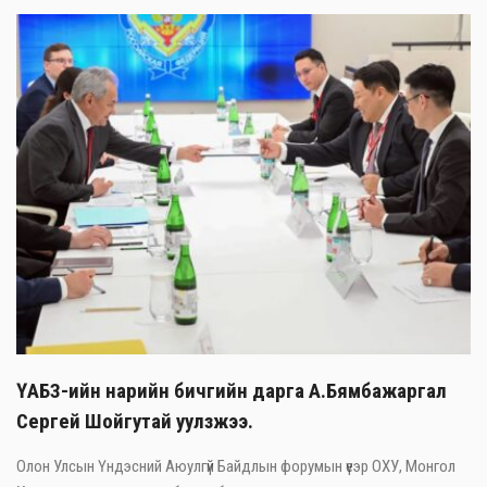
ҮАБЗ-ийн нарийн бичгийн дарга А.Бямбажаргал
Сергей Шойгутай уулзжээ.
Олон Улсын Үндэсний Аюулгүй Байдлын форумын үеэр ОХУ, Монгол