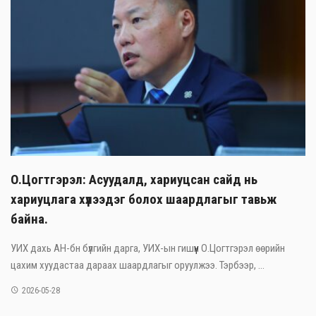
О.Цогтгэрэл: Асуудалд, хариуцсан сайд нь
хариуцлага хүлээдэг болох шаардлагыг тавьж
байна.
УИХ дахь АН-бн бүлгийн дарга, УИХ-ын гишүүн О.Цогтгэрэл өөрийн
цахим хуудастаа дараах шаардлагыг оруулжээ. Тэрбээр, ...
2026-05-28