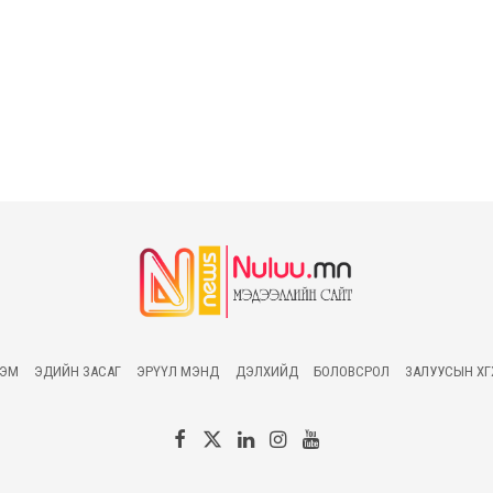
ГЭМ
ЭДИЙН ЗАСАГ
ЭРҮҮЛ МЭНД
ДЭЛХИЙД
БОЛОВСРОЛ
ЗАЛУУСЫН ХӨ