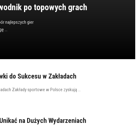
ewodnik po topowych grach
r najlepszych gier
 ...
wki do Sukcesu w Zakładach
dach Zakłady sportowe w Polsce zyskują ...
 Unikać na Dużych Wydarzeniach