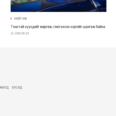
НИЙГЭМ
7 настай хүүхдийг мөргөж, гэмтээсэн хэргийг шалгаж байна.
2026-05-29
ГЖИЛД
БУСАД