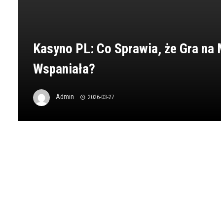
Kasyno PL: Co Sprawia, że Gra na
Wspaniała?
Admin
2026-03-27