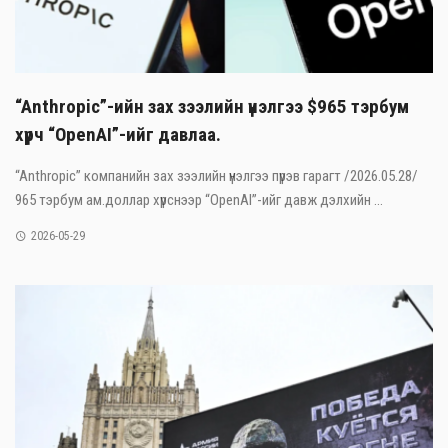
“Anthropic”-ийн зах зээлийн үнэлгээ $965 тэрбум
хүрч “OpenAI”-ийг давлаа.
“Anthropic” компанийн зах зээлийн үнэлгээ пүрэв гарагт /2026.05.28/
965 тэрбум ам.доллар хүрснээр “OpenAI”-ийг давж дэлхийн ...
2026-05-29