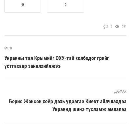
0
0
0
391
ӨМНӨХ
Украины тал Крымийг ОХУ-тай холбодог гүүрийг
устгахаар заналхийлжээ
ДАРААХ
Борис Жонсон хоёр дахь удаагаа Киевт айлчлахдаа
Украинд шинэ тусламж амлалаа