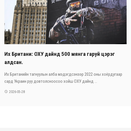
Их Британи: ОХУ дайнд 500 мянга гаруй цэрэг
алдсан.
Их Британийн тагнуулын алба мэдэгдсэнээр 2022 оны хоёрдугаар
сард Украин руу довтолсноосоо хойш ОХУ дайнд ...
2026-05-28