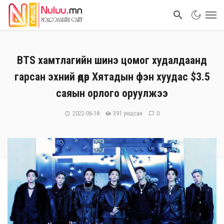
BTS хамтлагийн шинэ цомог худалдаанд
гарсан эхний өдөр Хятадын фэн хуудас $3.5
саяын орлого оруулжээ
2022-06-18
391 уншсан
0