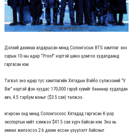
Дэлхий дахинаа алдаршсан Өмнөд Солонгосын BTS хамтлаг энэ
сарын 10-ны өдөр “Proof” нэртэй шинэ цомгоо худалдаанд
гаргасан юм.
Тэгвэл энэ өдөр тус хамтлагийн Хятадын Вэйбо сүлжээний “V
Bar” нэртэй фэн хуудас 170,000 гаруй хувийг бөөнөөр худалдан
авч, 4.5 тэрбум воныг ($3.5 сая) төлжээ.
Өнгөрсөн онд Өмнөд Солонгосоос Хятадад гаргасан K-pop
экспортын нийт хэмжээ $41.5 сая хүрч байсан юм. Энэ нь
өмнөх жилээсээ 2.6 дахин өссөн үзүүлэлт байсныг