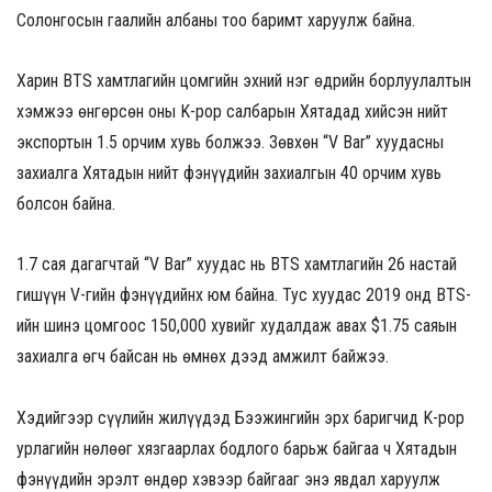
Солонгосын гаалийн албаны тоо баримт харуулж байна.
Харин BTS хамтлагийн цомгийн эхний нэг өдрийн борлуулалтын
хэмжээ өнгөрсөн оны K-pop салбарын Хятадад хийсэн нийт
экспортын 1.5 орчим хувь болжээ. Зөвхөн “V Bar” хуудасны
захиалга Хятадын нийт фэнүүдийн захиалгын 40 орчим хувь
болсон байна.
1.7 сая дагагчтай “V Bar” хуудас нь BTS хамтлагийн 26 настай
гишүүн V-гийн фэнүүдийнх юм байна. Тус хуудас 2019 онд BTS-
ийн шинэ цомгоос 150,000 хувийг худалдаж авах $1.75 саяын
захиалга өгч байсан нь өмнөх дээд амжилт байжээ.
Хэдийгээр сүүлийн жилүүдэд Бээжингийн эрх баригчид K-pop
урлагийн нөлөөг хязгаарлах бодлого барьж байгаа ч Хятадын
фэнүүдийн эрэлт өндөр хэвээр байгааг энэ явдал харуулж