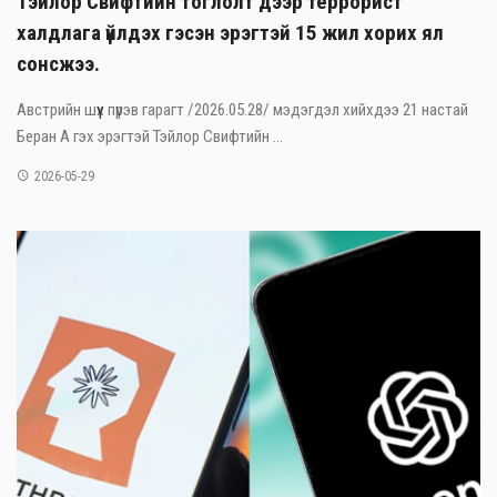
Тэйлор Свифтийн тоглолт дээр террорист
халдлага үйлдэх гэсэн эрэгтэй 15 жил хорих ял
сонсжээ.
Австрийн шүүх пүрэв гарагт /2026.05.28/ мэдэгдэл хийхдээ 21 настай
Беран А гэх эрэгтэй Тэйлор Свифтийн ...
2026-05-29