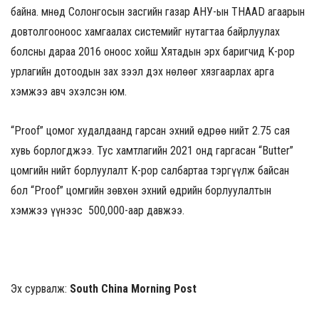
байна. Өмнөд Солонгосын засгийн газар АНУ-ын THAAD агаарын
довтолгооноос хамгаалах системийг нутагтаа байрлуулах
болсны дараа 2016 оноос хойш Хятадын эрх баригчид K-pop
урлагийн дотоодын зах зээл дэх нөлөөг хязгаарлах арга
хэмжээ авч эхэлсэн юм.
“Proof” цомог худалдаанд гарсан эхний өдрөө нийт 2.75 сая
хувь борлогджээ. Тус хамтлагийн 2021 онд гаргасан “Butter”
цомгийн нийт борлуулалт K-pop салбартаа тэргүүлж байсан
бол “Proof” цомгийн зөвхөн эхний өдрийн борлуулалтын
хэмжээ үүнээс 500,000-аар давжээ.
Эх сурвалж:
South China Morning Post