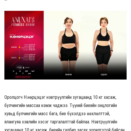
Оролцогч Н.Өнөрцэцэг нэвтрүүлгийн хугацаанд 10 кг хасаж,
булчингийн массаа нэмж чаджээ. Түүний биеийн онцлогийн
хувьд булчингийн масс бага, бие бүхэлдээ өөхлөлттэй,
ялангуяа хэвлийн хэсэг таргалалттай байлаа. Нэвтрүүлгийн
хугацаанд 10 кг хасаж, биеийн галбир засах зорилготой байсан.