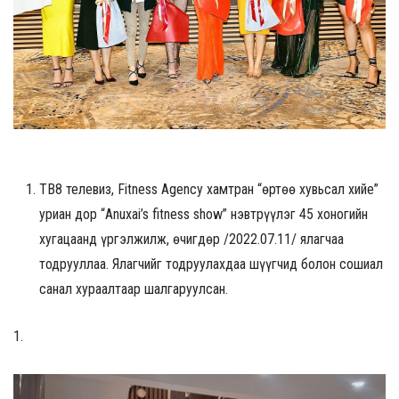
ТВ8 телевиз, Fitness Agency хамтран “Өөртөө хувьсал хийе”
уриан дор “Anuxai’s fitness show” нэвтрүүлэг 45 хоногийн
хугацаанд үргэлжилж, өчигдөр /2022.07.11/ ялагчаа
тодрууллаа. Ялагчийг тодруулахдаа шүүгчид болон сошиал
санал хураалтаар шалгаруулсан.
1.