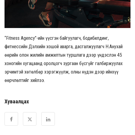
“Fitness Agency”-ийн үүсгэн байгуулагч, бодибилдинг,
фитнессийн Дэлхийн хошой аварга, дасгалжуулагч Н.Анухай
өөрийн олон жилийн амжилтын туршлага дээр үндэслэн 45
хоногийн хугацаанд оролцогч зургаан бүсгүйг галбиржуулах
эрчимтэй хөтөлбөр хэрэгжүүлж, олны нүдэн дээр ийнхүү
өөрчлөлтийг хийлээ.
Хуваалцах