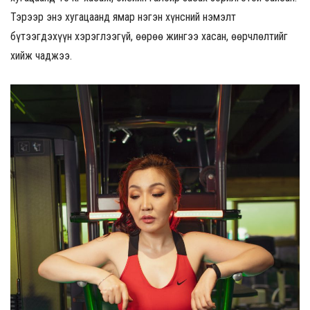
Тэрээр энэ хугацаанд ямар нэгэн хүнсний нэмэлт
бүтээгдэхүүн хэрэглээгүй, өөрөө жингээ хасан, өөрчлөлтийг
хийж чаджээ.