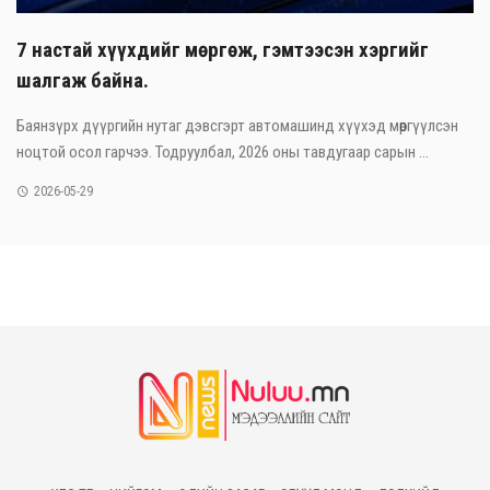
7 настай хүүхдийг мөргөж, гэмтээсэн хэргийг
шалгаж байна.
Баянзүрх дүүргийн нутаг дэвсгэрт автомашинд хүүхэд мөргүүлсэн
ноцтой осол гарчээ. Тодруулбал, 2026 оны тавдугаар сарын ...
2026-05-29