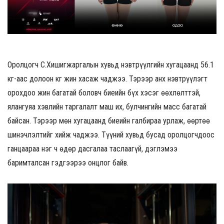
Оролцогч С.Хишигжаргалын хувьд нэвтрүүлгийн хугацаанд 56.1
кг-аас долоон кг жин хасаж чаджээ. Тэрээр анх нэвтрүүлэгт
орохдоо жин багатай боловч биеийн бүх хэсэг өөхлөлттэй,
ялангуяа хэвлийн таргалалт маш их, булчингийн масс багатай
байсан. Тэрээр мөн хугацаанд биеийн галбираа урлаж, өөртөө
шинэчлэлтийг хийж чаджээ. Түүний хувьд бусад оролцогчдоос
ганцаараа нэг ч өдөр дасгалаа таслаагүй, дэглэмээ
баримталсан гэдгээрээ онцлог байв.