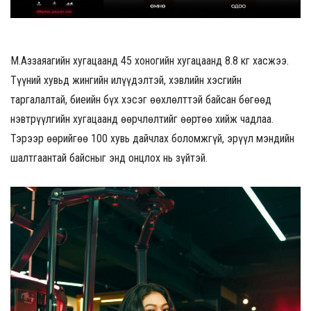
М.Аззаяагийн хугацаанд 45 хоногийн хугацаанд 8.8 кг хасжээ.
Түүний хувьд жингийн илүүдэлтэй, хэвлийн хэсгийн
таргалалтай, биеийн бүх хэсэг өөхлөлттэй байсан бөгөөд
нэвтрүүлгийн хугацаанд өөрчлөлтийг өөртөө хийж чадлаа.
Тэрээр өөрийгөө 100 хувь дайчлах боломжгүй, эрүүл мэндийн
шалтгаантай байсныг энд онцлох нь зүйтэй.