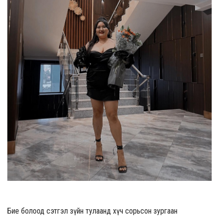
Бие болоод сэтгэл зүйн тулаанд хүч сорьсон зургаан