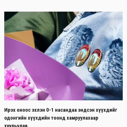
Ирэх оноос эхлэн 0-1 насандаа эндсэн хүүхдийг
одонгийн хүүхдийн тоонд хамруулахаар
хуульчлав.