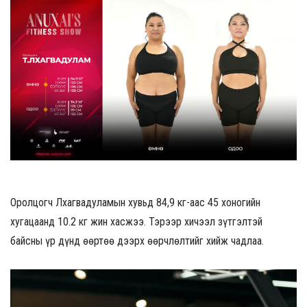
Оролцогч Лхагвадуламын хувьд 84,9 кг-аас 45 хоногийн
хугацаанд 10.2 кг жин хасжээ. Тэрээр хичээл зүтгэлтэй
байсны үр дүнд өөртөө дээрх өөрчлөлтийг хийж чадлаа.