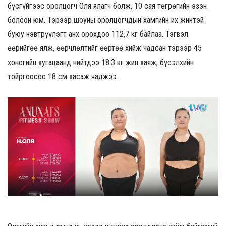
бүсгүйгээс оролцогч Оля ялагч болж, 10 сая төгрөгийн эзэн
болсон юм. Тэрээр шоуны оролцогчдын хамгийн их жинтэй
буюу нэвтрүүлэгт анх орохдоо 112,7 кг байлаа. Тэгвэл
өөрийгөө ялж, өөрчлөлтийг өөртөө хийж чадсан тэрээр 45
хоногийн хугацаанд нийтдээ 18.3 кг жин хаяж, бүсэлхийн
тойргоосоо 18 см хасаж чаджээ.