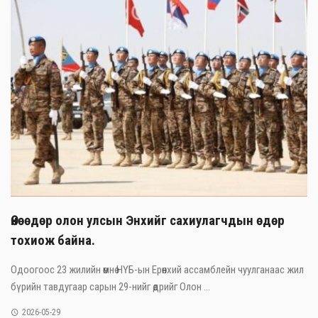
Өнөөдөр олон улсын Энхийг сахиулагчдын өдөр
тохиож байна.
Одоогоос 23 жилийн өмнө НҮБ-ын Ерөнхий ассамблейн чуулганаас жил
бүрийн тавдугаар сарын 29-нийг өдрийг Олон ...
2026-05-29