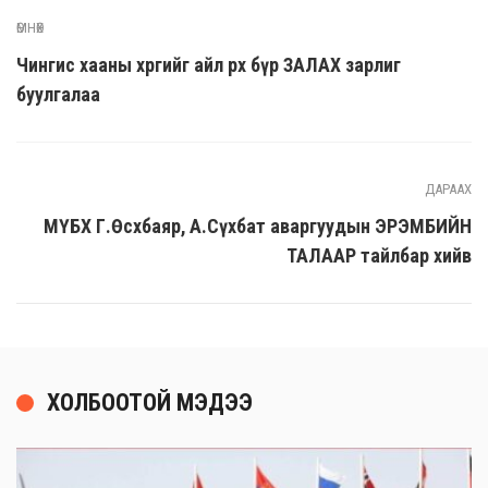
ӨМНӨХ
Чингис хааны хөргийг айл өрх бүр ЗАЛАХ зарлиг
буулгалаа
ДАРААХ
МҮБХ Г.Өсөхбаяр, А.Сүхбат аваргуудын ЭРЭМБИЙН
ТАЛААР тайлбар хийв
ХОЛБООТОЙ МЭДЭЭ