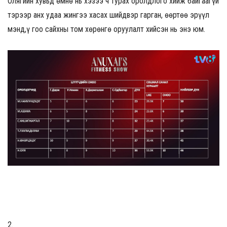
Олягийн хувьд өмнө нь хэзээ ч турах оролдлого хийж байгаагүй
тэрээр анх удаа жингээ хасах шийдвэр гарган, өөртөө эрүүл
мэнд,ү гоо сайхны том хөрөнгө оруулалт хийсэн нь энэ юм.
2.