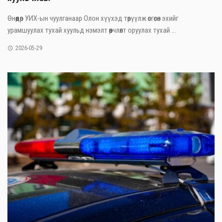
Өнөөдөр УИХ-ын чуулганаар Олон хүүхэд төрүүлж өсгөсөн эхийг
урамшуулах тухай хуульд нэмэлт өөрчлөлт оруулах тухай ...
2026-05-29