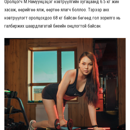
Оролцогч М.Намуунцэцэг нэвтрүүлгийн хугацаанд 6.5 кг жин
хасаж, өөрийгөө ялж, өөртөө ялагч боллоо. Тэрээр анх
нэвтрүүлэгт оролцохдоо 68 кг байсан бөгөөд гол зорилго нь
галбиржих шаардлагатай биеийн онцлогтой байсан.