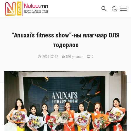
“Anuxai’s fitness show”-ны ялагчаар ОЛЯ
тодорлоо
2022-07-12
595 уншсан
0