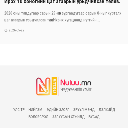
Ирэх 10 хоногийн цаг агаарын урьдчилсан төлөв.
2026 оны тавдугаар сарын 29-нөөс зургаадугаар сарын 8-ныг хүртэлх
цаг агаарын урьдчилсан төлөвИхэнх хугацаанд нутгийн ...
2026-05-29
УЛС ТӨР
НИЙГЭМ
ЭДИЙН ЗАСАГ
ЭРҮҮЛ МЭНД
ДЭЛХИЙД
БОЛОВСРОЛ
ЗАЛУУСЫН ХӨГЖИЛД
БУСАД