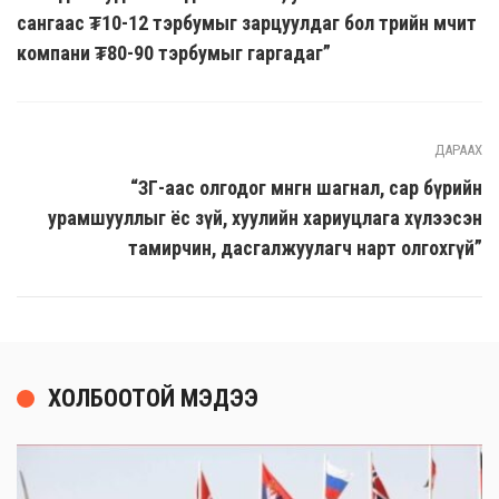
сангаас ₮10-12 тэрбумыг зарцуулдаг бол төрийн өмчит
компани ₮80-90 тэрбумыг гаргадаг”
ДАРААХ
“ЗГ-аас олгодог мөнгөн шагнал, сар бүрийн
урамшууллыг ёс зүй, хуулийн хариуцлага хүлээсэн
тамирчин, дасгалжуулагч нарт олгохгүй”
ХОЛБООТОЙ МЭДЭЭ