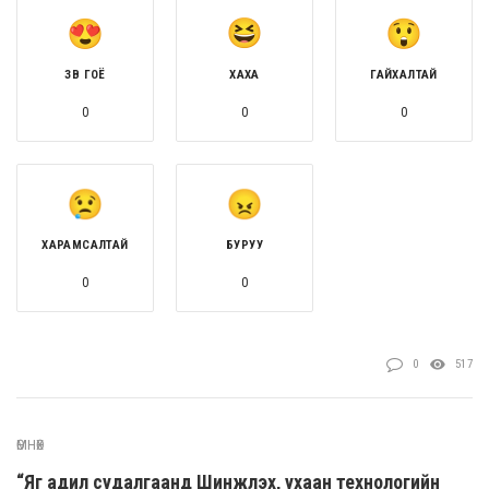
ЗӨВ ГОЁ
ХАХА
ГАЙХАЛТАЙ
0
0
0
ХАРАМСАЛТАЙ
БУРУУ
0
0
0
517
ӨМНӨХ
“Яг адил судалгаанд Шинжлэх, ухаан технологийн