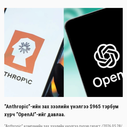
“Anthropic”-ийн зах зээлийн үнэлгээ $965 тэрбум
хүрч “OpenAI”-ийг давлаа.
“Anthropic” компанийн зах зээлийн үнэлгээ пүрэв гарагт /2026.05.28/