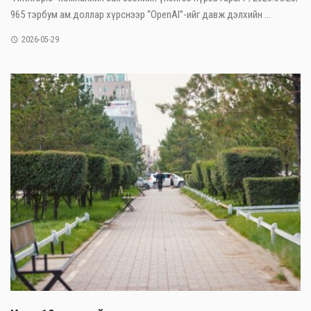
965 тэрбум ам.доллар хүрснээр “OpenAI”-ийг давж дэлхийн ...
2026-05-29