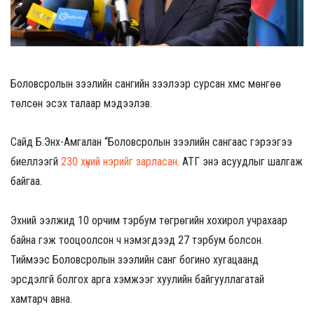
Боловсролын зээлийн сангийн зээлээр сурсан хүмүүс мөнгөө
төлсөн эсэх талаар мэдээлэв.
Сайд Б.Энх-Амгалан “Боловсролын зээлийн сангаас гэрээгээ
биелүүлээгүй
230 хүний нэрийг зарласан
. АТГ энэ асуудлыг шалгаж
байгаа.
Эхний ээлжид 10 орчим тэрбум төгрөгийн хохирол учрахаар
байна гэж тооцоолсон ч нэмэгдээд 27 тэрбум болсон.
Тиймээс Боловсролын зээлийн санг богино хугацаанд
эрсдэлгүй болгох арга хэмжээг хуулийн байгууллагатай
хамтарч авна.