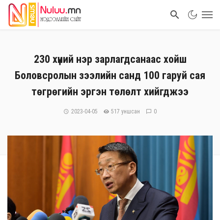
230 хүний нэр зарлагдсанаас хойш
Боловсролын зээлийн санд 100 гаруй сая
төгрөгийн эргэн төлөлт хийгджээ
2023-04-05
517 уншсан
0