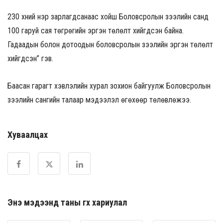
230 хүний нэр зарлагдсанаас хойш Боловсролын зээлийн санд
100 гаруй сая төгрөгийн эргэн төлөлт хийгдсэн байна.
Гадаадын болон дотоодын боловсролын зээлийн эргэн төлөлт
хийгдсэн” гэв.
Баасан гарагт хэвлэлийн хурал зохион байгуулж Боловсролын
зээлийн сангийн талаар мэдээлэл өгөхөөр төлөвлөжээ.
Хуваалцах
Энэ мэдээнд таны өгөх хариулал