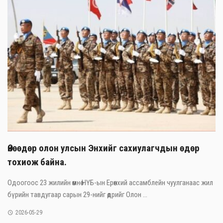
Өнөөдөр олон улсын Энхийг сахиулагчдын өдөр
тохиож байна.
Одоогоос 23 жилийн өмнө НҮБ-ын Ерөнхий ассамблейн чуулганаас жил
бүрийн тавдугаар сарын 29-нийг өдрийг Олон ...
2026-05-29