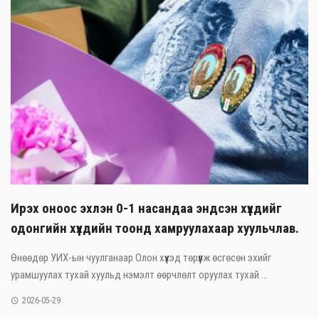
Ирэх оноос эхлэн 0-1 насандаа эндсэн хүүхдийг
одонгийн хүүхдийн тоонд хамруулахаар хуульчлав.
Өнөөдөр УИХ-ын чуулганаар Олон хүүхэд төрүүлж өсгөсөн эхийг
урамшуулах тухай хуульд нэмэлт өөрчлөлт оруулах тухай ...
2026-05-29