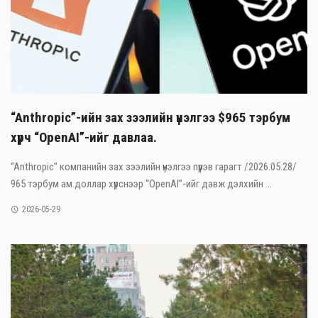
“Anthropic”-ийн зах зээлийн үнэлгээ $965 тэрбум
хүрч “OpenAI”-ийг давлаа.
“Anthropic” компанийн зах зээлийн үнэлгээ пүрэв гарагт /2026.05.28/
965 тэрбум ам.доллар хүрснээр “OpenAI”-ийг давж дэлхийн ...
2026-05-29