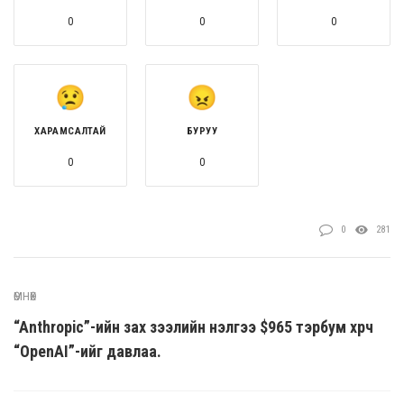
0
0
0
ХАРАМСАЛТАЙ
БУРУУ
0
0
0
281
ӨМНӨХ
“Anthropic”-ийн зах зээлийн үнэлгээ $965 тэрбум хүрч
“OpenAI”-ийг давлаа.