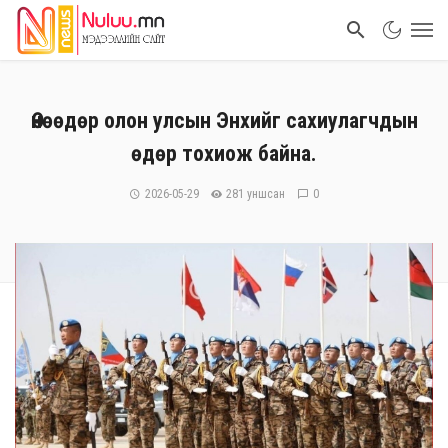
Өнөөдөр олон улсын Энхийг сахиулагчдын
өдөр тохиож байна.
2026-05-29
281 уншсан
0