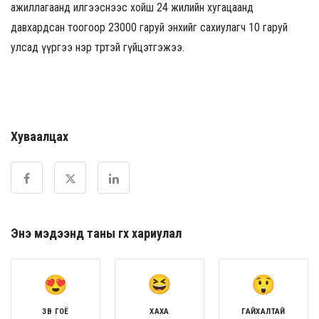
ажиллагаанд илгээснээс хойш 24 жилийн хугацаанд
давхардсан тоогоор 23000 гаруй энхийг сахиулагч 10 гаруй
улсад үүргээ нэр төртэй гүйцэтгэжээ.
Хуваалцах
Энэ мэдээнд таны өгөх хариулал
ЗӨВ ГОЁ
ХАХА
ГАЙХАЛТАЙ