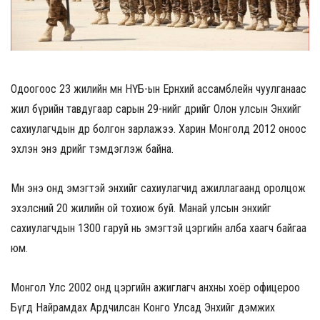
Одоогоос 23 жилийн өмнө НҮБ-ын Ерөнхий ассамблейн чуулганаас
жил бүрийн тавдугаар сарын 29-нийг өдрийг Олон улсын Энхийг
сахиулагчдын өдөр болгон зарлажээ. Харин Монголд 2012 оноос
эхлэн энэ өдрийг тэмдэглэж байна.
Мөн энэ онд эмэгтэй энхийг сахиулагчид ажиллагаанд оролцож
эхэлсний 20 жилийн ой тохиож буй. Манай улсын энхийг
сахиулагчдын 1300 гаруй нь эмэгтэй цэргийн алба хаагч байгаа
юм.
Монгол Улс 2002 онд цэргийн ажиглагч анхны хоёр офицероо
Бүгд Найрамдах Ардчилсан Конго Улсад Энхийг дэмжих