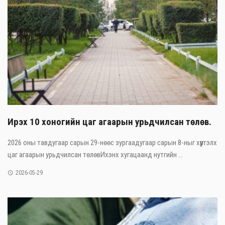
Ирэх 10 хоногийн цаг агаарын урьдчилсан төлөв.
2026 оны тавдугаар сарын 29-нөөс зургаадугаар сарын 8-ныг хүртэлх
цаг агаарын урьдчилсан төлөвИхэнх хугацаанд нутгийн ...
2026-05-29