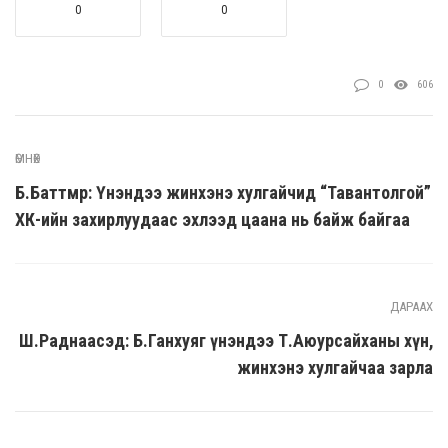
0
0
0
606
ӨМНӨХ
Б.Баттөмөр: Үнэндээ жинхэнэ хулгайчид “Тавантолгой”
ХК-ийн захирлуудаас эхлээд цаана нь байж байгаа
ДАРААХ
Ш.Раднаасэд: Б.Ганхуяг үнэндээ Т.Аюурсайханы хүн,
жинхэнэ хулгайчаа зарла