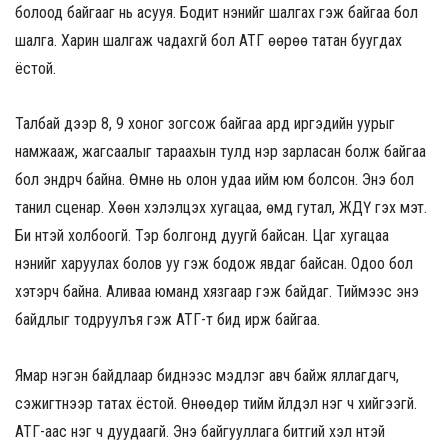
болоод байгааг нь асууя. Бодит үнэнийг шалгах гэж байгаа бол
шалга. Харин шалгаж чадахгүй бол АТГ өөрөө татан буугдах
ёстой.
Талбай дээр 8, 9 хоног зогсож байгаа ард иргэдийн уурыг
намжааж, жагсаалыг тараахын тулд нэр зарласан болж байгаа
бол эндүүрч байна. Өмнө нь олон удаа ийм юм болсон. Энэ бол
танил сценар. Хөөн хэлэлцэх хугацаа, өмд гутал, ЖДҮ гэх мэт.
Би үүнтэй холбоогүй. Тэр болгонд дуугүй байсан. Цаг хугацаа
үнэнийг харуулах болов уу гэж бодож явдаг байсан. Одоо бол
хэтэрч байна. Аливаа юманд хязгаар гэж байдаг. Тиймээс энэ
байдлыг тодруулъя гэж АТГ-т бид ирж байгаа.
Ямар нэгэн байдлаар биднээс мэдүүлэг авч байж яллагдагч,
сэжигтнээр татах ёстой. Өнөөдөр тийм үйлдэл нэг ч хийгээгүй.
АТГ-аас нэг ч дуудаагүй. Энэ байгууллага битгий хэл үүнтэй