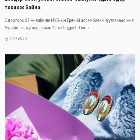
тохиож байна.
Одоогоос 23 жилийн өмнө НҮБ-ын Ерөнхий ассамблейн чуулганаас жил
бүрийн тавдугаар сарын 29-нийг өдрийг Олон ...
2026-05-29