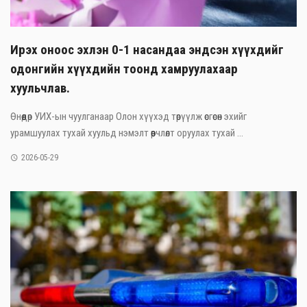
Ирэх оноос эхлэн 0-1 насандаа эндсэн хүүхдийг
одонгийн хүүхдийн тоонд хамруулахаар
хуульчлав.
Өнөөдөр УИХ-ын чуулганаар Олон хүүхэд төрүүлж өсгөсөн эхийг
урамшуулах тухай хуульд нэмэлт өөрчлөлт оруулах тухай ...
2026-05-29