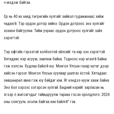
ч мэдэж байгаа.
Ер нь 40 их наяд төгрөгийн хулгайг хийвэл гудамжнаас хийж
чадахгүй. Тэр ордон дотор хийнэ. Ордон дотроос энэ хулгайг
зохион байгуулна. Тийм учраас ордон дотроос хулгайг хайх
хэрэгтэй.
Тэр офтэйк гэрээтэй холбоотой зүйлсийг та нар үзэх хэрэгтэй.
Хятадаас нэр асууж, зөвлөж байна. Тэднээс нэр өгөхгүй байна
гэж хэлсэн. Худлаа байхгүй юу. Монгол Улсын газар нутаг дээр
хийсэн гэрээг Монгол Улсын хуулиар шалгах ёстой. Хятадаас
зөвшөөрөл авна гэж юу байдаг юм. Яг үнэндээ нууж хааж байна.
Энэ бол хэрээс хэтэрсэн хулгай. Бидний нэрийг зарласан нь
зүгээр л жагсагчдыг тайвшруулж тараах гэсэн оролдлого. 2024
оны сонгууль эхэлж байгаа юм байлгүй” гэв.