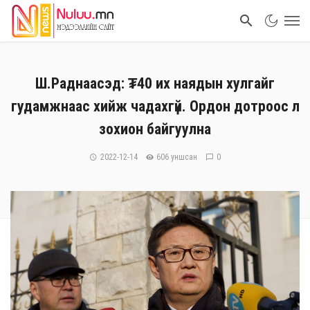
Ш.Раднаасэд: ₮40 их наядын хулгайг
гудамжнаас хийж чадахгүй. Ордон дотроос л
зохион байгуулна
2022-12-14
606 уншсан
0