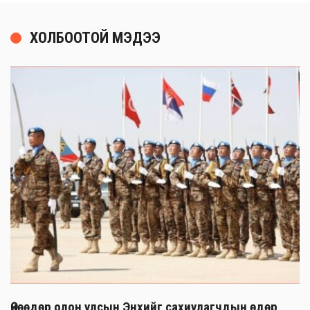
ХОЛБООТОЙ МЭДЭЭ
Өнөөдөр олон улсын Энхийг сахиулагчдын өдөр