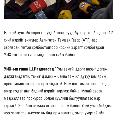
Нүүрсний хулгайн хэрэгт шууд болон шууд бусаар холбогдсон 17
хүний нэрийг өчигдөр Авлигатай Тэмцэх Газар (АТГ)-аас
зарласан. Үүнтэй холбоотойгоор нүүрсний хэрэгт холбогдсон
УИХ-ын таван гишүүн мэдээлэл хийж байна.
УИХ-ын гишүүн Ш.Раднаасэд
“Гэм зэмгүй, дарга нарыг дагаж
далжганадаггүй, таныг дэмжиж байна гэж илүү дутуу юм ярьж
өрөө тасалгаагаар нь орж явдаггүй. Номхон тэмээг ноолоход
амар гэдэг шиг бидний нэрийг зарлаж байна. Миний авсан
мэдээллээр
прокурор болон хуулийн байгууллагаас нэр
гараагүй. Энэ бол намаас өгсөн нэр юм байна
. Үүний учир байдлыг
нэр зарласан хүмүүсээс нь бид орж шалгая, ямар учиртай зүйл