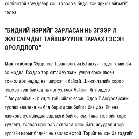
холбоотой асуудлаар хэн ч хэзээ ч бидэнтэй ярьж байгаагүй”
гэлээ.
“БИДНИЙ НЭРИЙГ ЗАРЛАСАН НЬ ЗҮГЭЭР Л
ЖАГСАГЧДЫГ ТАЙВШРУУЛЖ ТАРААХ ГЭСЭН
ОРОЛДЛОГО”
Мөн тэрбээр
“Эрдэнэс Тавантолгойн Б.Ганхуяг гэдэг хүнийг би
зүс мэднэ. Гэхдээ тэр хүнтэй уулзаж, учирч ярьж явсан
тохиолдол надад нэг ширхэг ч байхгүй. Шинэчлэлийн хороо
нэрээр явж байхад нь нэг уулзаж байсан. Яг үнэндээ
Т.Аюурсайханы л хүн, түүнтэй нийлж явсан. Одоо Т.Аюурсайханы
туслах зөвлөхүүд нь бүгд баригдсан байгаа биз дээ. Яг энэ
жинхэнэ хулгайчдаа зарлахгүй байгаа юм. Тавантолгойн хөрс
хуулалт, тээвэр нүүрснээс эхлүүлээд олон багц асуудал дээр
хулгайч нарыг бүгдийг нь зарлах ёстой. Тэрийг нь хэн бэ гэдгийг