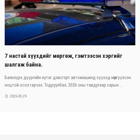
7 настай хүүхдийг мөргөж, гэмтээсэн хэргийг
шалгаж байна.
Баянзүрх дүүргийн нутаг дэвсгэрт автомашинд хүүхэд мөргүүлсэн
ноцтой осол гарчээ. Тодруулбал, 2026 оны тавдугаар сарын ...
2026-05-29