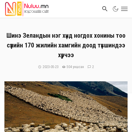
Шинэ Зеландын нэг хүнд ногдох хонины тоо
сүүлийн 170 жилийн хамгийн доод түвшиндээ
хүрчээ
2023-05-23
504 уншсан
2