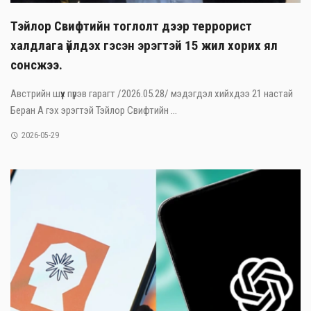
Тэйлор Свифтийн тоглолт дээр террорист
халдлага үйлдэх гэсэн эрэгтэй 15 жил хорих ял
сонсжээ.
Австрийн шүүх пүрэв гарагт /2026.05.28/ мэдэгдэл хийхдээ 21 настай
Беран А гэх эрэгтэй Тэйлор Свифтийн ...
2026-05-29