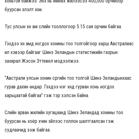
хоньтой байжээ. Энэ нь өмнөх жилээсээ 400,000 орчмоор
буурсан үзүүлэлт юм.
Тус улсын хүн ам сүүлийн тооллогоор 5.15 сая орчим байгаа.
Гэхдээ хүн амд ногдох хонины тоо толгойгоор хөрш Австралиас
илүү хэвээр байгааг Шинэ Зеландын статистикийн газрын
захирал Жэсон Эттевел мэдээлжээ.
“Австрали улсын хонин сүргийн тоо толгой Шинэ Зеландынхаас
гурав дахин өндөр. Гэхдээ нэг хүнд гурван хонь ногдох
харьцаатай байгаа” гэж тэр хэлсэн байна.
Сүүлийн арван жилийн хугацаанд Шинэ Зеландад хонины тоо
буурсан нь хоёр хүчин зүйлээс голлон шалтгаалсан гэж
судлаачид үзэж байгаа.