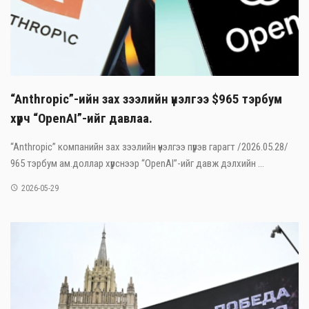
“Anthropic”-ийн зах зээлийн үнэлгээ $965 тэрбум
хүрч “OpenAI”-ийг давлаа.
“Anthropic” компанийн зах зээлийн үнэлгээ пүрэв гарагт /2026.05.28/
965 тэрбум ам.доллар хүрснээр “OpenAI”-ийг давж дэлхийн ...
2026-05-29