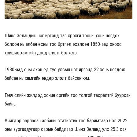
Шинэ Зеландын нэг иргэнд тав хүрэхгүй тооны хонь ногдох
болсон нь албан ёсны тоо бүртгэл эхэлсэн 1850-аад оноос
хойших хамгийн доод үзүүлэлт болжээ.
1980-аад оны эхэн үед тус улсын нэг иргэнд 22 хонь ногдож
байсан нь хамгийн өндөр үзүүлэлт байсан юм.
Гэвч сүүлийн жилүүдэд хонин сүргийн тоо толгой тасралтгүй буурсан
байна.
Өчигдөр зарласан албаны статистик тоо баримтаар бол 2022
оны зургаадугаар сарын байдлаар Шинэ Зеланд улс 25.3 сая