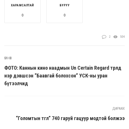
ХАРАМСАЛТАЙ
БУРУУ
0
0
2
504
ӨМНӨХ
ФОТО: Каннын кино наадмын Un Certain Regard төрөлд
нэр дэвшсэн “Баавгай болохсон” УСК-ны уран
бүтээлчид
ДАРААХ
“Голомтын төгөл” 740 гаруй гацуур модтой болжээ