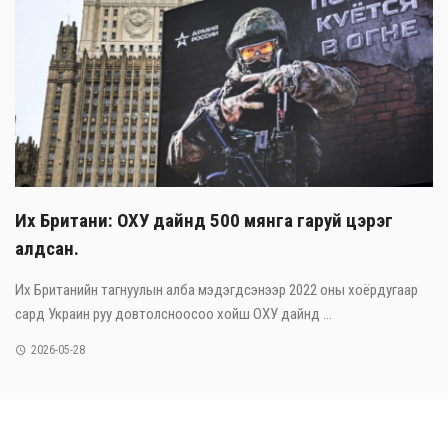
Их Британи: ОХУ дайнд 500 мянга гаруй цэрэг
алдсан.
Их Британийн тагнуулын алба мэдэгдсэнээр 2022 оны хоёрдугаар
сард Украин руу довтолсноосоо хойш ОХУ дайнд ...
2026-05-28