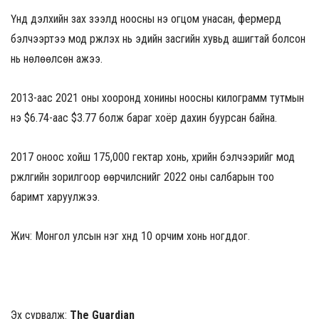
Үүнд дэлхийн зах зээлд ноосны үнэ огцом унасан, фермерүүд
бэлчээртээ мод үржүүлэх нь эдийн засгийн хувьд ашигтай болсон
нь нөлөөлсөн ажээ.
2013-аас 2021 оны хооронд хонины ноосны килограмм тутмын
үнэ $6.74-аас $3.77 болж бараг хоёр дахин буурсан байна.
2017 оноос хойш 175,000 гектар хонь, үхрийн бэлчээрийг мод
үржүүлгийн зорилгоор өөрчилснийг 2022 оны салбарын тоо
баримт харуулжээ.
Жич: Монгол улсын нэг хүнд 10 орчим хонь ногддог.
Эх сурвалж:
The Guardian