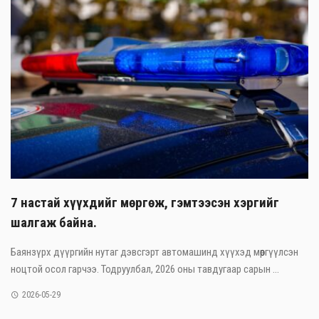
7 настай хүүхдийг мөргөж, гэмтээсэн хэргийг
шалгаж байна.
Баянзүрх дүүргийн нутаг дэвсгэрт автомашинд хүүхэд мөргүүлсэн
ноцтой осол гарчээ. Тодруулбал, 2026 оны тавдугаар сарын ...
2026-05-29