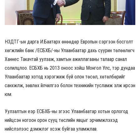
НЗДТГ-ын дарга И.Баатархүү өнөөдөр Европын сэргээн босголт
хөгжлийн банк /ЕСБХБ/-ны Улаанбаатар дахь суурин төлөөлөгч
Ханнес Такачтай уулзаж, хамтын ажиллагааны талаар санал
солилцлоо. ЕСБХБ нь 2013 оноос хойш Монгол Улс, тэр дундаа
Улаанбаатар хотод хэрэгжиж буй олон төсөл, хөтөлбөрийг
санхүүжүүлж, зөвлөх үйлчилгээ болон техникийн тусламж үзүүлж ирсэн
юм.
Уулзалтын үеэр ЕСБХБ-ны зүгээс Улаанбаатар хотын орлогод
нийцсэн ногоон орон сууц төслийн явцыг эрчимжүүлэхэд
нийслэлээс дэмжлэг хүсэж буйгаа уламжлав.