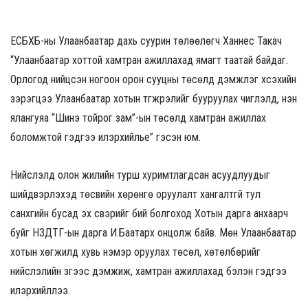
ЕСБХБ-ны Улаанбаатар дахь суурин төлөөлөгч Ханнес Такач
“Улаанбаатар хоттой хамтран ажиллахад ямагт таатай байдаг.
Орлогод нийцсэн ногоон орон сууцны төсөлд дэмжлэг хүсэхийн
зэрэгцээ Улаанбаатар хотын түгжрэлийг бууруулах чиглэлд, нэн
ялангуяа “Шинэ тойрог зам”-ын төсөлд хамтран ажиллах
боломжтой гэдгээ илэрхийлье” гэсэн юм.
Нийслэлд олон жилийн турш хуримтлагдсан асуудлуудыг
шийдвэрлэхэд төсвийн хөрөнгө оруулалт хангалтгүй тул
санхүүгийн бусад эх үүсвэрийг бий болгоход Хотын дарга анхаарч
буйг НЗДТГ-ын дарга И.Баатархүү онцолж байв. Мөн Улаанбаатар
хотын хөгжилд хувь нэмэр оруулах төсөл, хөтөлбөрийг
нийслэлийн зүгээс дэмжиж, хамтран ажиллахад бэлэн гэдгээ
илэрхийллээ.