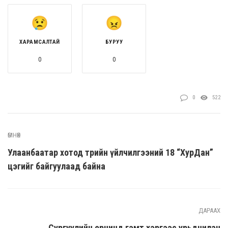
ХАРАМСАЛТАЙ
БУРУУ
0
0
0
522
ӨМНӨХ
Улаанбаатар хотод төрийн үйлчилгээний 18 “ХурДан”
цэгийг байгуулаад байна
ДАРААХ
Сургуулийн орчинд гэмт хэргээс урьдчилан