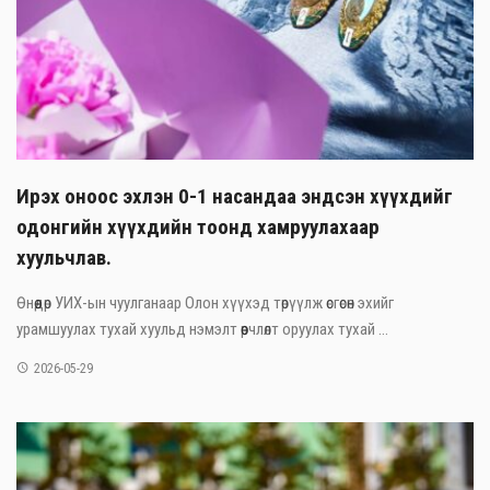
Ирэх оноос эхлэн 0-1 насандаа эндсэн хүүхдийг
одонгийн хүүхдийн тоонд хамруулахаар
хуульчлав.
Өнөөдөр УИХ-ын чуулганаар Олон хүүхэд төрүүлж өсгөсөн эхийг
урамшуулах тухай хуульд нэмэлт өөрчлөлт оруулах тухай ...
2026-05-29