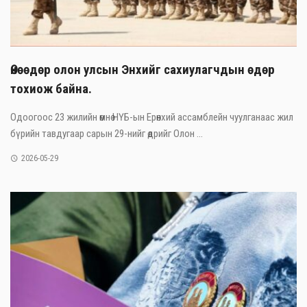
Өнөөдөр олон улсын Энхийг сахиулагчдын өдөр
тохиож байна.
Одоогоос 23 жилийн өмнө НҮБ-ын Ерөнхий ассамблейн чуулганаас жил
бүрийн тавдугаар сарын 29-нийг өдрийг Олон ...
2026-05-29