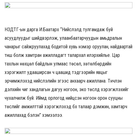
НЗДТГ-ын дарга И.Баатархүү “Нийслэлд тулгамдаж буй
асуудлуудыг шийдвэрлэж, улаанбаатарчуудын амьдралын
чанарыг сайжруулахад бодитой хувь нэмэр оруулан, найдвартай
түнш болж хамтран ажилладагт талархал илэрхийлье. Цар
тахлын нөхцөл байдлын улмаас төсөл, хөтөлбөрүүдийн
хэрэгжилт удааширсан ч цаашид тэдгээрийн явцыг
эрчимжүүлэхэд нийслэлийн зүгээс анхаарч ажиллана. Түүнчлэн
дэлхийн чиг хандлагын дагуу ногоон, эко төслүүд хэрэгжүүлэхийг
чухалчилж буй. Иймд орлогод нийцсэн ногоон орон сууцны
төслийг амжилттай хэрэгжүүлэхэд бүх талаар дэмжин, хамтарч
ажиллахад бэлэн” хэмээлээ.