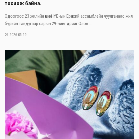
тохиож байна.
Одоогоос 23 жилийн өмнө НҮБ-ын Ерөнхий ассамблейн чуулганаас жил
бүрийн тавдугаар сарын 29-нийг өдрийг Олон ...
2026-05-29