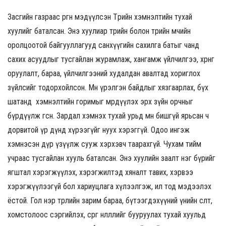
Засгийн газраас өргөн мэдүүлсэн Төрийн хэмнэлтийн тухай
хуулийг баталсан. Энэ хуулиар төрийн болон төрийн өмчийн
оролцоотой байгуул­лагууд санхүүгийн сахилга батыг чанд
сахих асуудлыг тусгайлан журамлаж, хангамж үйлчилгээ, хөрөнгө
оруулалт, бараа, үйлчилгээний худалдан авалтад хориглох
зүйлсийг тодорхойлсон. Мөн үрэлгэн байдлыг хязгаарлах, бүх
шатанд хэмнэлтийн горимыг мөрдүүлэх эрх зүйн орчныг
бүрдүүлж өгсөн. Зардал хэмнэх тухай урьд өмнө бишгүй ярьсан ч
дорвитой үр дүнд хүрээгүйг нуух хэрэггүй. Одоо ингэж
хэмнэсэн дүр үзүүлж сууж хэрхэвч таарахгүй. Чухам тийм
учраас тусгайлан хууль баталсан. Энэ хуулийн заалт нэг бүрийг
ягштал хэрэгжүүлэх, хэрэгжилтэд хяналт тавих, хэрвээ
хэрэгжүүлээгүй бол хариуцлага хүлээлгэж, ил тод мэдээлэх
ёстой. Гол нэр төрлийн зарим бараа, бүтээгдэхүүний үнийн өсөлт,
хомстолоос сэргийлэх, сөрөг нөлөөллийг бууруулах тухай хуульд