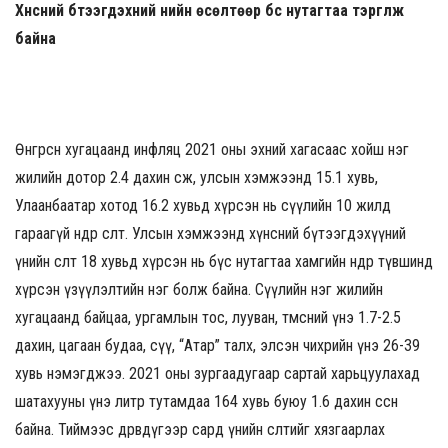
Хүнсний бүтээгдэхүүний үнийн өсөлтөөр бүс нутагтаа тэргүүлж
байна
Өнгөрсөн хугацаанд инфляц 2021 оны эхний хагасаас хойш нэг
жилийн дотор 2.4 дахин өсөж, улсын хэмжээнд 15.1 хувь,
Улаанбаатар хотод 16.2 хувьд хүрсэн нь сүүлийн 10 жилд
гараагүй өндөр өсөлт. Улсын хэмжээнд хүнсний бүтээгдэхүүний
үнийн өсөлт 18 хувьд хүрсэн нь бүс нутагтаа хамгийн өндөр түвшинд
хүрсэн үзүүлэлтийн нэг болж байна. Сүүлийн нэг жилийн
хугацаанд байцаа, ургамлын тос, лууван, төмсний үнэ 1.7-2.5
дахин, цагаан будаа, сүү, “Атар” талх, элсэн чихрийн үнэ 26-39
хувь нэмэгджээ. 2021 оны зургаадугаар сартай харьцуулахад
шатахууны үнэ литр тутамдаа 164 хувь буюу 1.6 дахин өссөн
байна. Тиймээс дөрөвдүгээр сард үнийн өсөлтийг хязгаарлах