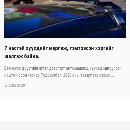
7 настай хүүхдийг мөргөж, гэмтээсэн хэргийг
шалгаж байна.
Баянзүрх дүүргийн нутаг дэвсгэрт автомашинд хүүхэд мөргүүлсэн
ноцтой осол гарчээ. Тодруулбал, 2026 оны тавдугаар сарын ...
2026-05-29