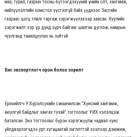
мах, гурил, газрын тосны бүтээгдэхүүний үнийн өсөлт, хангамж,
нийлүүлэлтийн хомстол үүсгэхгүй байх үүднээс Засгийн
газраас цогц төлөвлөгөө гаргаж хэрэгжүүлэхээр заасан. Хуулийн
хэрэгжилт хэр үр дүнд хүрч байгааг шалган дүгнэж, намрын
чуулганд танилцуулах нь зүйтэй.
Хүнс экспортлогч орон болох зорилт
Ерөнхийлөгч У.Хүрэлсүхийн санаачилсан “Хүнсний хангамж,
аюулгүй байдлыг хангах тухай” тогтоолыг УИХ хэлэлцэж
баталсан. Энэ тогтоолыг бүрэн хэрэгжүүлж чадвал хүнс
үйлдвэрлэгчдээ урт хугацаатай хөнгөлөлттэй зээлээр дэмжиж,