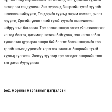
анхаарлаа хандуулсан. Энэ хүрээнд Зөвшөөрлийн тухай хуулийг
шинэчлэн найруулж, Тендэрийн хуульд зарим нэмэлт, өөрчлөлт
оруулж, Хөрөнгийн үнэлгээний тухай хуулийн шинэчилсэн
найруулгыг баталлаа. Төрөөс аливаа зөвшөөрөл олгох үйл ажиллагааг
ил тод болгох, цахимаар зохион байгуулах, хэн нэгэн албан
тушаалтан дураараа зөвшөөрөл бий болгох болон зөвшөөрлийн тоо,
төрлийг нэмэгдүүлэхийг хориглох заалтыг Зөвшөөрлийн тухай
хуульд тусгасан. Энэхүү хуулиар төрөөс олгодог зөвшөөрлийн тоог
тав дахин буурууллаа.
Бөх, морины маргааныг цэгцэлсэн