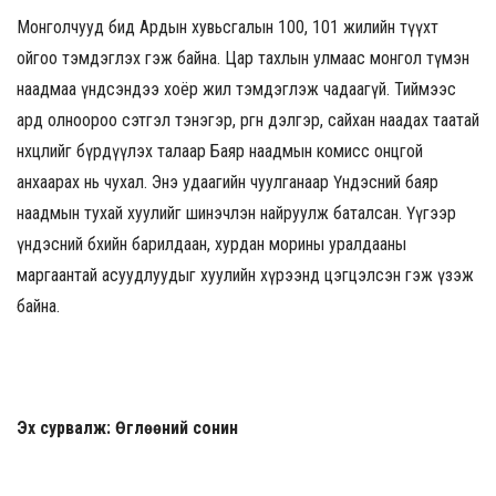
Монголчууд бид Ардын хувьсгалын 100, 101 жилийн түүхт
ойгоо тэмдэглэх гэж байна. Цар тахлын улмаас монгол түмэн
наадмаа үндсэндээ хоёр жил тэмдэглэж чадаагүй. Тиймээс
ард олноороо сэтгэл тэнэгэр, өргөн дэлгэр, сайхан наадах таатай
нөхцлийг бүрдүүлэх талаар Баяр наадмын комисс онцгой
анхаарах нь чухал. Энэ удаагийн чуулганаар Үндэсний баяр
наадмын тухай хуулийг шинэчлэн найруулж баталсан. Үүгээр
үндэсний бөхийн барилдаан, хурдан морины уралдааны
маргаантай асуудлуудыг хуулийн хүрээнд цэгцэлсэн гэж үзэж
байна.
Эх сурвалж: Өглөөний сонин