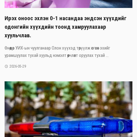
Ирэх оноос эхлэн 0-1 насандаа эндсэн хүүхдийг
одонгийн хүүхдийн тоонд хамруулахаар
хуульчлав.
Өнөөдөр УИХ-ын чуулганаар Олон хүүхэд төрүүлж өсгөсөн эхийг
урамшуулах тухай хуульд нэмэлт өөрчлөлт оруулах тухай ...
2026-05-29