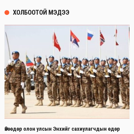
ХОЛБООТОЙ МЭДЭЭ
Өнөөдөр олон улсын Энхийг сахиулагчдын өдөр