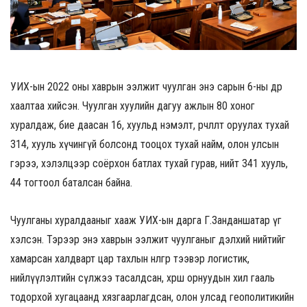
УИХ-ын 2022 оны хаврын ээлжит чуулган энэ сарын 6-ны өдөр
хаалтаа хийсэн. Чуулган хуулийн дагуу ажлын 80 хоног
хуралдаж, бие даасан 16, хуульд нэмэлт, өөрчлөлт оруулах тухай
314, хууль хүчингүй болсонд тооцох тухай найм, олон улсын
гэрээ, хэлэлцээр соёрхон батлах тухай гурав, нийт 341 хууль,
44 тогтоол баталсан байна.
Чуулганы хуралдааныг хааж УИХ-ын дарга Г.Занданшатар үг
хэлсэн. Тэрээр энэ хаврын ээлжит чуулганыг дэлхий нийтийг
хамарсан халдварт цар тахлын нөлөөгөөр тээвэр логистик,
нийлүүлэлтийн сүлжээ тасалдсан, хөрш орнуудын хил гааль
тодорхой хугацаанд хязгаарлагдсан, олон улсад геополитикийн