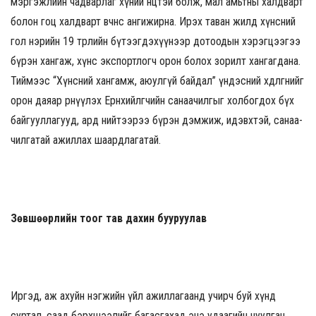
мэргэжлийн чадварлаг хүний нөөцтэй болж, мал амьтны халдварт
болон гоц халдварт өвчнөөс ангижирна. Ирэх таван жилд хүнсний
гол нэрийн 19 төрлийн бүтээгдэхүүнээр дотоодын хэрэгцээгээ
бүрэн хангаж, хүнс экспортлогч орон болох зорилт хангагдана.
Тиймээс “Хүнсний хангамж, аюулгүй байдал” үндэсний хөдөлгөөнийг
орон даяар өрнүүлэх Ерөнхий­лөгчийн санаачилгыг холбогдох бүх
байгууллагууд, ард нийтээрээ бүрэн дэмжиж, идэвхтэй, санаа­
чил­гатай ажиллах шаардлагатай.
Зөвшөөрлийн тоог тав дахин бууруулав
Иргэд, аж ахуйн нэгжийн үйл ажиллагаанд учирч буй хүнд
суртал, саад бэрхшээлийг багасгахад энэ удаагийн чуулган