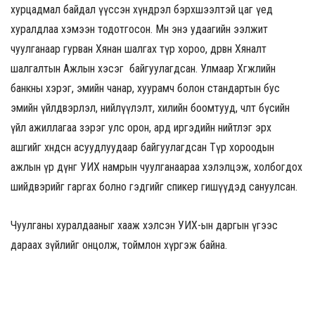
хурцадмал байдал үүссэн хүндрэл бэрхшээлтэй цаг үед
хуралдлаа хэмээн тодотгосон. Мөн энэ удаагийн ээлжит
чуулганаар гурван Хянан шалгах түр хороо, дөрвөн Хяналт
шалгалтын Ажлын хэсэг байгуулагдсан. Улмаар Хөгжлийн
банкны хэрэг, эмийн чанар, хуурамч болон стандартын бус
эмийн үйлдвэрлэл, нийлүүлэлт, хилийн боомтууд, чөлөөт бүсийн
үйл ажиллагаа зэрэг улс орон, ард иргэдийн нийтлэг эрх
ашгийг хөндсөн асуудлуудаар байгуулагдсан Түр хороодын
ажлын үр дүнг УИХ намрын чуулганаараа хэлэлцэж, холбогдох
шийдвэрийг гаргах болно гэдгийг спикер гишүүдэд сануулсан.
Чуулганы хуралдааныг хааж хэлсэн УИХ-ын даргын үгээс
дараах зүйлийг онцолж, тоймлон хүргэж байна.