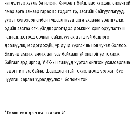
чиглэлээр хууль баталсан. Хямралт байдлаас хурдан, оновчтой
ямар арга замаар гарах вэ гэдэгт төр, засгийн байгууллагууд,
үүрэг хүлээсэн албан тушаалтнууд арга ухаанаа уралдуулж,
эдийн засгаа өсгөх, үйлдвэрлэгчдээ дэмжих, хөрөнгө оруулалтын
гадаад, дотоод орчныг сайжруулах цэгцтэй бодлого
дэвшүүлж, мэдэгдэхүйц үр дүнд хүргэх нь нэн чухал боллоо.
Бидэнд амрах, аялах цаг зав байхааргүй онцгой үе тохиож
байгааг ард иргэд, УИХ-ын гишүүд хүртэл ойлгож ухамсарлана
гэдэгт итгэж байна. Шаардлагатай тохиолдолд ээлжит бус
чуулган зарлан хуралдуулах ч боломжтой.
“Хэмнэсэн дүр үзүүлж таарахгүй”