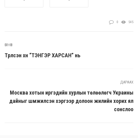
0
545
ӨМНӨХ
Түрүүлсэн хүн “ТЭНГЭР ХАРСАН” нь
ДАРААХ
Москва хотын иргэдийн хурлын төлөөлөгч Украины
дайныг шүүмжилсэн хэргээр долоон жилийн хорих ял
сонслоо