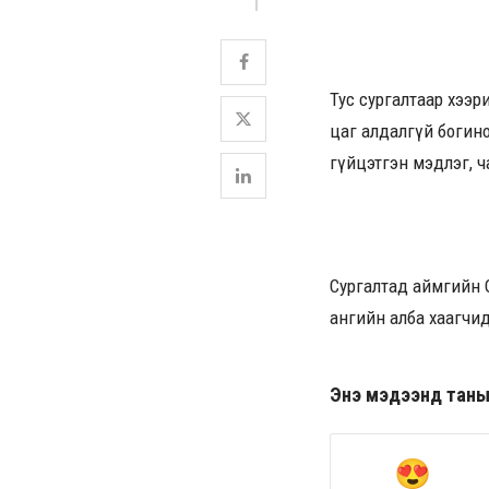
Тус сургалтаар хээ
цаг алдалгүй богино
гүйцэтгэн мэдлэг, ч
Сургалтад аймгийн Он
ангийн алба хаагчи
Энэ мэдээнд таны ө