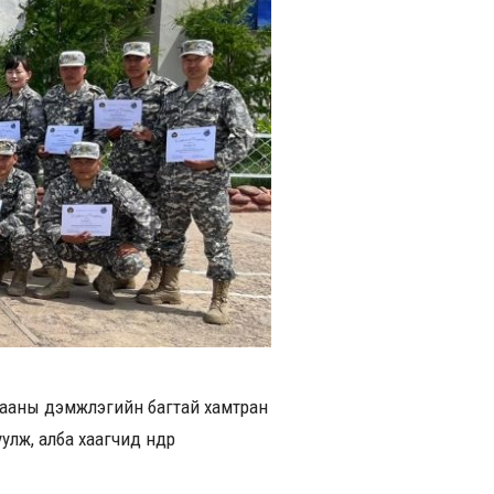
цааны дэмжлэгийн багтай хамтран
, алба хаагчид өнөөдөр