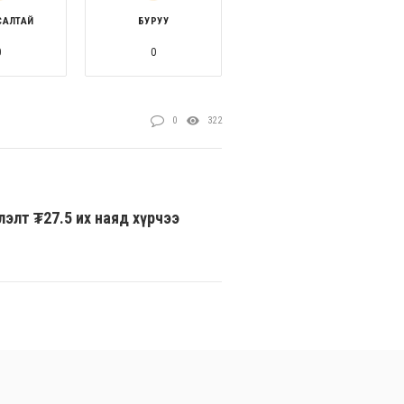
САЛТАЙ
БУРУУ
0
0
0
322
элт ₮27.5 их наяд хүрчээ