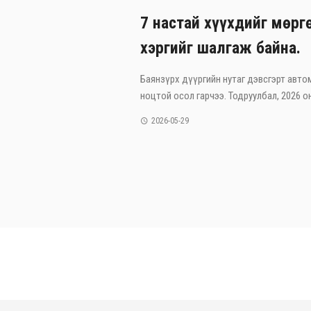
7 настай хүүхдийг мөрг
хэргийг шалгаж байна.
Баянзүрх дүүргийн нутаг дэвсгэрт авто
ноцтой осол гарчээ. Тодруулбал, 2026 он
2026-05-29