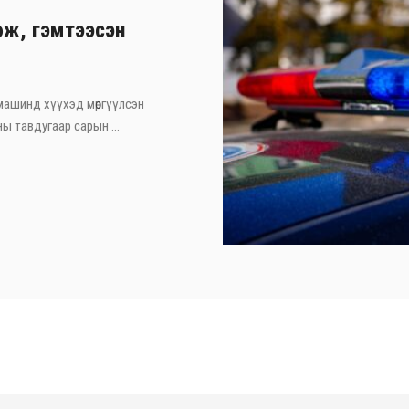
өж, гэмтээсэн
машинд хүүхэд мөргүүлсэн
ы тавдугаар сарын ...