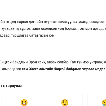
рийн нөхцөлд нэрвэгдэгчийн нүүлгэн шилжүүлэх, усанд осолдс
 хугацаанд хүргэх, завь осолдсон үед бэртэж, гэмтсэн иргэд
адвар, туршлагаа бататгасан юм.
цгой байдлын Эрэн хайх, аврах салбар, Гал түймэр унтраах, авр
д хамрагдлаа
гэж Хөвсгөл аймгийн Онцгой байдлын газраас мэдээ
гөх хариулал