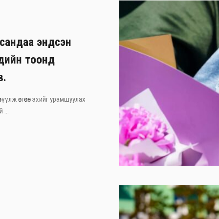
асандаа эндсэн
хдийн тоонд
в.
рүүлж өсгөсөн эхийг урамшуулах
 ...