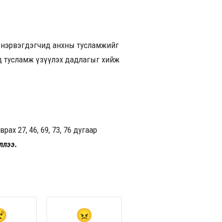
он нэрвэгдэгчид анхны тусламжийг
эд тусламж үзүүлэх дадлагыг хийж
ах 27, 46, 69, 73, 76 дугаар
ллээ.