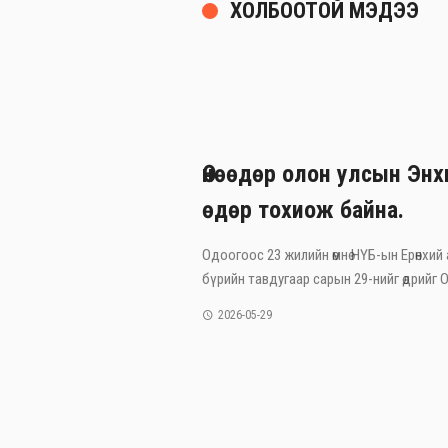
ХОЛБООТОЙ МЭДЭЭ
Өнөөдөр олон улсын Эн
өдөр тохиож байна.
Одоогоос 23 жилийн өмнө НҮБ-ын Ерөнхий
бүрийн тавдугаар сарын 29-нийг өдрийг Ол
2026-05-29