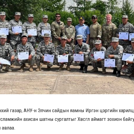
нхий газар, АНУ-н Элчин сайдын яамны Иргэн цэргийн харил
ламжийн ахисан шатны сургалтыг Хөвсгөл аймагт зохион байгуулж
 авлаа.