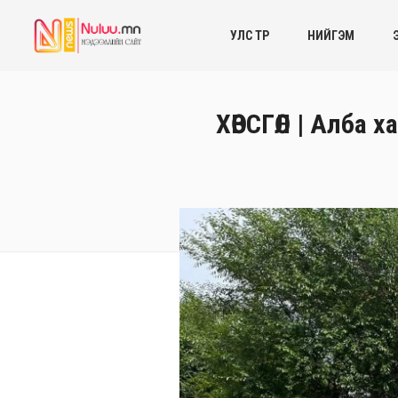
УЛС ТӨР
НИЙГЭМ
ХӨВСГӨЛ | Алба 