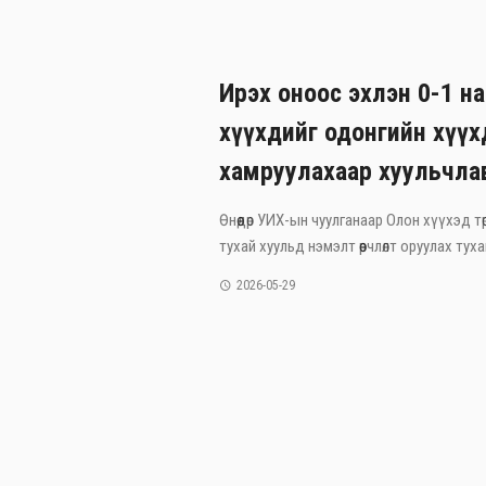
Ирэх оноос эхлэн 0-1 н
хүүхдийг одонгийн хүү
хамруулахаар хуульчла
Өнөөдөр УИХ-ын чуулганаар Олон хүүхэд тө
тухай хуульд нэмэлт өөрчлөлт оруулах тухай
2026-05-29