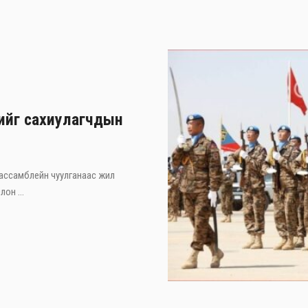
хийг сахиулагчдын
 ассамблейн чуулганаас жил
он ...