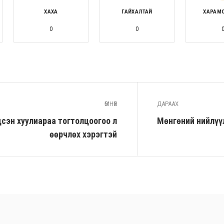
ХАХА
ГАЙХАЛТАЙ
ХАРАМ
0
0
ӨМНӨХ
ДАРААХ
ндсэн хуулиараа тогтолцоогоо л
Мөнгөний нийлүүл
өөрчлөх хэрэгтэй