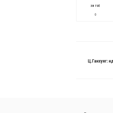
ЗӨВ ГОЁ
0
Ц.Ганхуяг: Ү