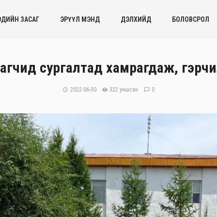
ЭДИЙН ЗАСАГ
ЭРҮҮЛ МЭНД
ДЭЛХИЙД
БОЛОВСРОЛ
хаагчид сургалтад хамрагдаж, гэрч
2022-06-30
322 уншсан
0