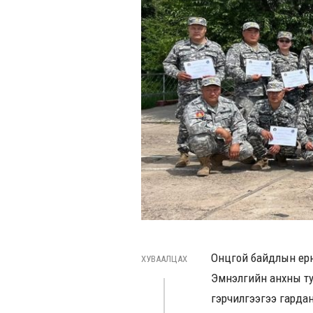
Онцгой байдлын ерө
ХУВААЛЦАХ
Эмнэлгийн анхны тус
гэрчилгээгээ гардан