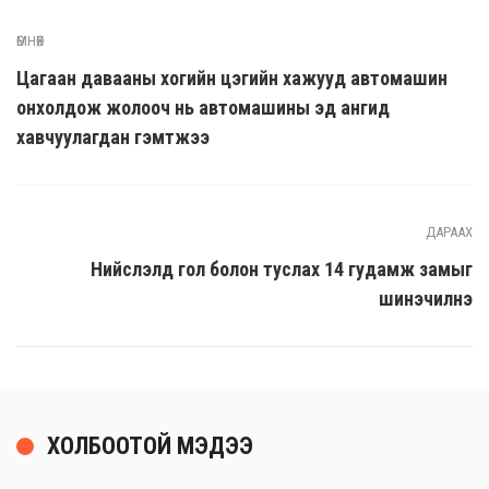
ӨМНӨХ
Цагаан давааны хогийн цэгийн хажууд автомашин
онхолдож жолооч нь автомашины эд ангид
хавчуулагдан гэмтжээ
ДАРААХ
Нийслэлд гол болон туслах 14 гудамж замыг
шинэчилнэ
ХОЛБООТОЙ МЭДЭЭ