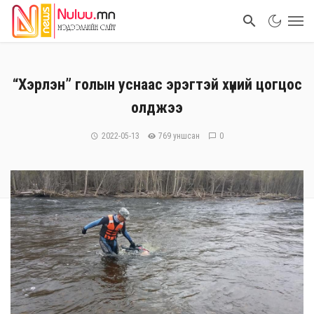
“Хэрлэн” голын уснаас эрэгтэй хүний цогцос
олджээ
2022-05-13
769 уншсан
0