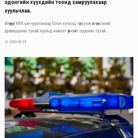
одонгийн хүүхдийн тоонд хамруулахаар
хуульчлав.
Өнөөдөр УИХ-ын чуулганаар Олон хүүхэд төрүүлж өсгөсөн эхийг
урамшуулах тухай хуульд нэмэлт өөрчлөлт оруулах тухай ...
2026-05-29