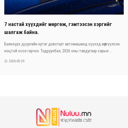
7 настай хүүхдийг мөргөж, гэмтээсэн хэргийг
шалгаж байна.
Баянзүрх дүүргийн нутаг дэвсгэрт автомашинд хүүхэд мөргүүлсэн
ноцтой осол гарчээ. Тодруулбал, 2026 оны тавдугаар сарын ...
2026-05-29