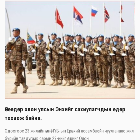
Өнөөдөр олон улсын Энхийг сахиулагчдын өдөр
тохиож байна.
Одоогоос 23 жилийн өмнө НҮБ-ын Ерөнхий ассамблейн чуулганаас жил
бүрийн тавдугаар сарын 29-нийг өдрийг Олон ...