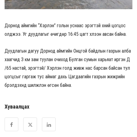
Дорнод аймгийн “Хэрлэн” голын уснаас эрэгтэй хүний цогцос
олджээ. Уг дуудлагыг өчигдөр 16:45 цагт хүлээн авсан байна.
Дуудлагын дагуу Дорнод аймгийн Онцгой байдлын газрын алба
хаагчид 3 км зам туулан очиход Булган сумын харьяат иргэн Д
/65 настай, эрэгтэй/ Хэрлэн голд живж нас барсан байсан тул
цогцсыг гаргаж тус аймаг дахь Цагдаагийн газрын жижүүрийн
бүрэлдэхүүнд шилжүүлэн өгсөн байна.
Хуваалцах