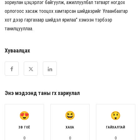
зориулан цэцэрлэг байгуулж, ажиллуулбал татварт ногдох
орлогоос хасаж тооцох хамтарсан шийдвэрийг Улаанбаатар
хот дээр гаргахаар шийдэл ярилаа” хэмээн тэрбээр
танилцууллаа.
Хуваалцах
Энэ мэдээнд таны өгөх хариулал
ЗӨВ ГОЁ
ХАХА
ГАЙХАЛТАЙ
0
0
0