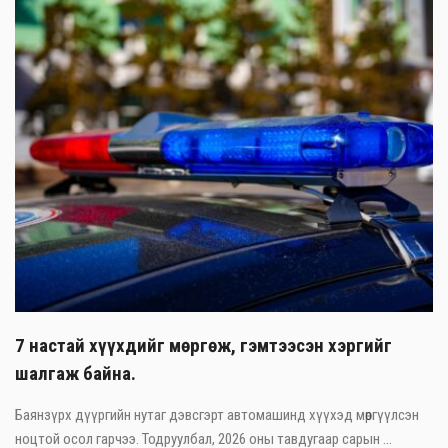
7 настай хүүхдийг мөргөж, гэмтээсэн хэргийг
шалгаж байна.
Баянзүрх дүүргийн нутаг дэвсгэрт автомашинд хүүхэд мөргүүлсэн
ноцтой осол гарчээ. Тодруулбал, 2026 оны тавдугаар сарын ...