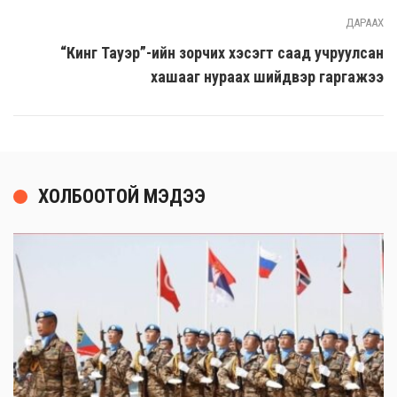
ДАРААХ
“Кинг Тауэр”-ийн зорчих хэсэгт саад учруулсан
хашааг нураах шийдвэр гаргажээ
ХОЛБООТОЙ МЭДЭЭ