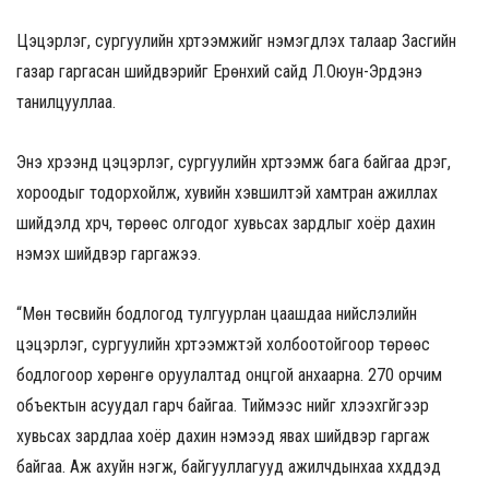
Цэцэрлэг, сургуулийн хүртээмжийг нэмэгдүүлэх талаар Засгийн
газар гаргасан шийдвэрийг Ерөнхий сайд Л.Оюун-Эрдэнэ
танилцууллаа.
Энэ хүрээнд цэцэрлэг, сургуулийн хүртээмж бага байгаа дүүрэг,
хороодыг тодорхойлж, хувийн хэвшилтэй хамтран ажиллах
шийдэлд хүрч, төрөөс олгодог хувьсах зардлыг хоёр дахин
нэмэх шийдвэр гаргажээ.
“Мөн төсвийн бодлогод тулгуурлан цаашдаа нийслэлийн
цэцэрлэг, сургуулийн хүртээмжтэй холбоотойгоор төрөөс
бодлогоор хөрөнгө оруулалтад онцгой анхаарна. 270 орчим
объектын асуудал гарч байгаа. Тиймээс үүнийг хүлээхгүйгээр
хувьсах зардлаа хоёр дахин нэмээд явах шийдвэр гаргаж
байгаа. Аж ахуйн нэгж, байгууллагууд ажилчдынхаа хүүхдүүдэд