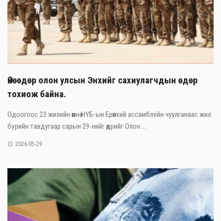
Өнөөдөр олон улсын Энхийг сахиулагчдын өдөр
тохиож байна.
Одоогоос 23 жилийн өмнө НҮБ-ын Ерөнхий ассамблейн чуулганаас жил
бүрийн тавдугаар сарын 29-нийг өдрийг Олон ...
2026-05-29