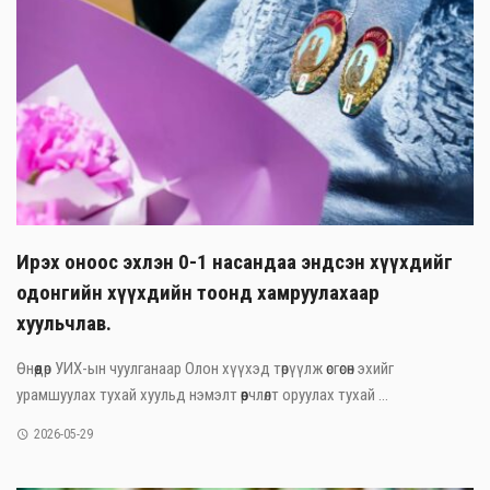
Ирэх оноос эхлэн 0-1 насандаа эндсэн хүүхдийг
одонгийн хүүхдийн тоонд хамруулахаар
хуульчлав.
Өнөөдөр УИХ-ын чуулганаар Олон хүүхэд төрүүлж өсгөсөн эхийг
урамшуулах тухай хуульд нэмэлт өөрчлөлт оруулах тухай ...
2026-05-29