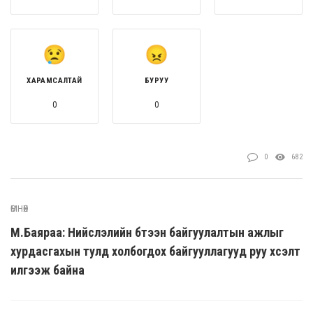
ХАРАМСАЛТАЙ
БУРУУ
0
0
0
682
ӨМНӨХ
М.Баяраа: Нийслэлийн бүтээн байгуулалтын ажлыг
хурдасгахын тулд холбогдох байгууллагууд руу хүсэлт
илгээж байна