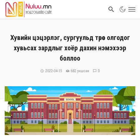
Хувийн цэцэрлэг, сургуульд төрөөс олгодог
хувьсах зардлыг хоёр дахин нэмэхээр
боллоо
2022-04-15
682 уншсан
0