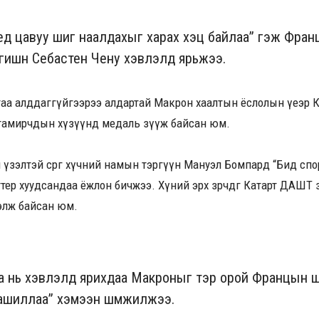
пед цавуу шиг наалдахыг харах хэцүү байлаа” гэж Фран
ишүүн Себастен Чену хэвлэлд ярьжээ.
аа алддаггүйгээрээ алдартай Макрон хаалтын ёслолын үеэр К
тамирчдын хүзүүнд медаль зүүж байсан юм.
үзэлтэй сөрөг хүчний намын тэргүүн Мануэл Бомпард “Бид спор
тер хуудсандаа ёжлон бичжээ. Хүний эрх зөрчдөг Катарт ДАШТ 
эж хэлж байсан юм.
а нь хэвлэлд ярихдаа Макроныг тэр орой Францын ш
ашиллаа” хэмээн шүүмжилжээ.