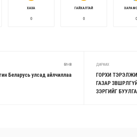
ХАХА
ГАЙХАЛТАЙ
ХАРАМ
0
0
ӨМНӨХ
ДАРААХ
ин Беларусь улсад айлчиллаа
ГОРХИ ТЭРЭЛЖИ
ГАЗАР ЗӨВШӨӨРӨЛ
ЗЭРГИЙГ БУУЛГАЖ,