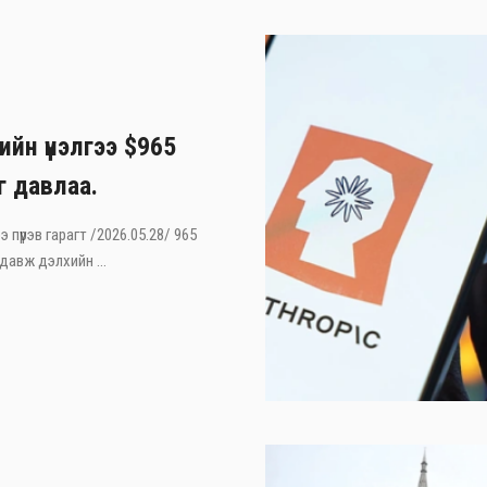
ийн үнэлгээ $965
г давлаа.
э пүрэв гарагт /2026.05.28/ 965
давж дэлхийн ...