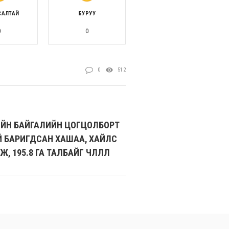
САЛТАЙ
БУРУУ
0
0
0
512
ЙН БАЙГАЛИЙН ЦОГЦОЛБОРТ
ГҮЙ БАРИГДСАН ХАШАА, ХАЙЛС
 195.8 ГА ТАЛБАЙГ ЧӨЛӨӨЛЛӨӨ