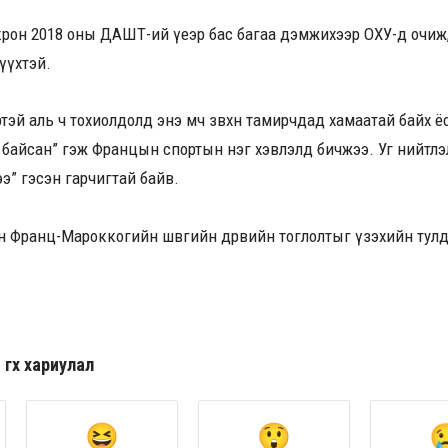
Макрон 2018 оны ДАШТ-ий үеэр бас багаа дэмжихээр ОХУ-д очиж
түүхтэй.
өртэй аль ч тохиолдолд энэ мөч зөвхөн тамирчдад хамаатай байх ё
й байсан” гэж Францын спортын нэг хэвлэлд бичжээ. Уг нийтлэ
э” гэсэн гарчигтай байв.
он Франц-Мароккогийн шөвгийн дөрвийн тоглолтыг үзэхийн тул
гөх хариулал