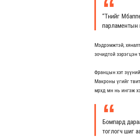
“Түүнийг Мбап
парламентын г
Мэдрэмжтэй, хяналт
зочидтой зэрэгцэн 
Францын хэт зүүний 
Макроны үгийг твит
өмөөрөхдөө өмнө нь инг
Бомпард дара
тоглогч шиг а