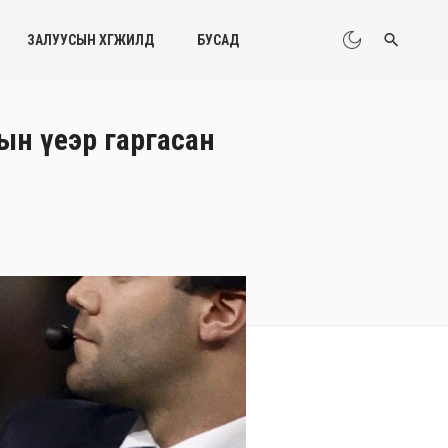
ЗАЛУУСЫН ХӨГЖИЛД
БУСАД
н үеэр гаргасан