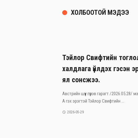
ХОЛБООТОЙ МЭДЭЭ
Тэйлор Свифтийн тогло
халдлага үйлдэх гэсэн э
ял сонсжээ.
Австрийн шүүх пүрэв гарагт /2026.05.28/
А гэх эрэгтэй Тэйлор Свифтийн ...
2026-05-29