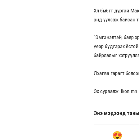
Хөл бөмбөгт дуртай 
өрөөнд уулзаж байсан 
“Эмгэнэлтэй, баяр хө
үеэр бүдгэрэх ёсто
байрлалыг хэтрүүллэ
Лхагва гарагт болс
Эх сурвалж: Ikon.mn
Энэ мэдээнд таны ө