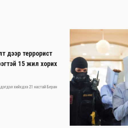
лт дээр террорист
рэгтэй 15 жил хорих
 мэдэгдэл хийхдээ 21 настай Беран