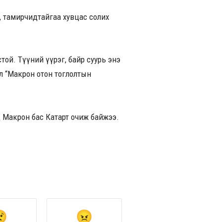
, тамирчидтайгаа хувцас солих
стой. Түүний үүрэг, байр суурь энэ
л “Макрон отон тоглолтын
д Макрон бас Катарт очиж байжээ.