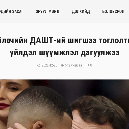
ЭДИЙН ЗАСАГ
ЭРҮҮЛ МЭНД
ДЭЛХИЙД
БОЛОВСРОЛ
йлөгчийн ДАШТ-ий шигшээ тоглолты
үйлдэл шүүмжлэл дагуулжээ
2022-12-20
512 уншсан
0