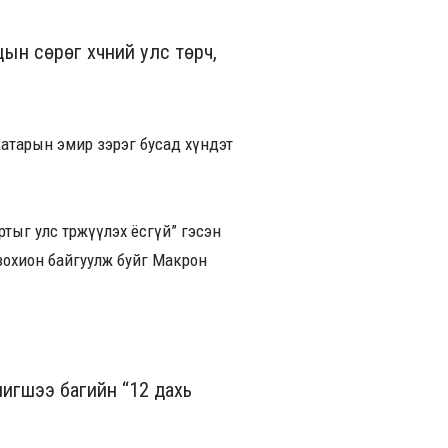
цын сөрөг хүчний улс төрч,
атарын эмир зэрэг бусад хүндэт
тыг улс төржүүлэх ёсгүй” гэсэн
зохион байгуулж буйг Макрон
игшээ багийн “12 дахь