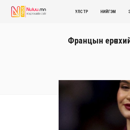
УЛС ТӨР
НИЙГЭМ
Францын ерөнхи