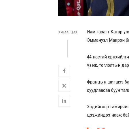
Ням гарагт Катар улс
ХУВААЛЦАХ
Эммануэл Макрон б
44 настай ерөнхийлө
үзэж, тоглолтын дар
Францын шигшээ баг
суудлаасаа буун тал
Хэдийгээр тамирчин 
цээжиндээ нааж ба