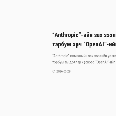
“Anthropic”-ийн зах зээл
тэрбум хүрч “OpenAI”-ий
“Anthropic” компанийн зах зээлийн үнэлгэ
тэрбум ам.доллар хүрснээр “OpenAI”-ийг 
2026-05-29