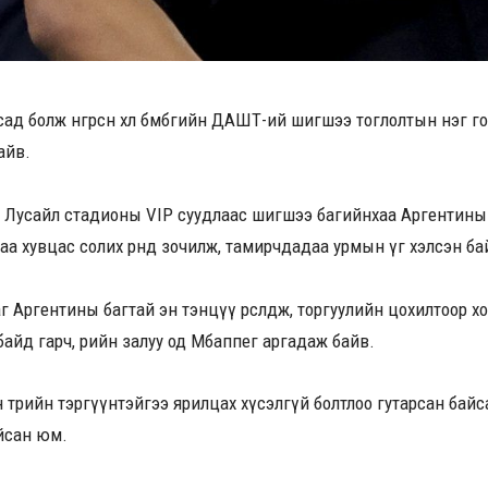
ад болж өнгөрсөн хөл бөмбөгийн ДАШТ-ий шигшээ тоглолтын нэг г
айв.
гч Лусайл стадионы VIP суудлаас шигшээ багийнхаа Аргентины э
аа хувцас солих өрөөнд зочилж, тамирчдадаа урмын үг хэлсэн ба
 Аргентины багтай эн тэнцүү өрсөлдөж, торгуулийн цохилтоор
байд гарч, өөрийн залуу од Мбаппег аргадаж байв.
төрийн тэргүүнтэйгээ ярилцах хүсэлгүй болтлоо гутарсан байс
йсан юм.