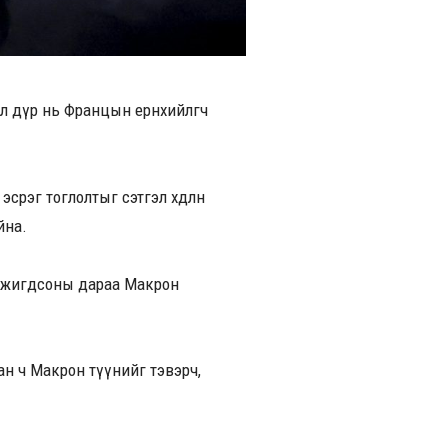
ол дүр нь Францын ерөнхийлөгч
срэг тоглолтыг сэтгэл хөдлөн
йна.
 хожигдсоны дараа Макрон
ан ч Макрон түүнийг тэвэрч,