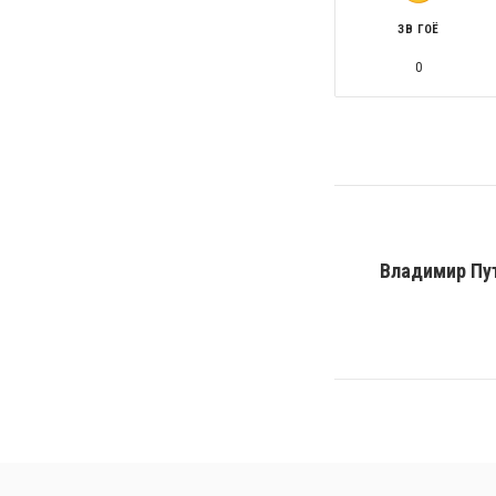
ЗӨВ ГОЁ
0
Владимир Пут