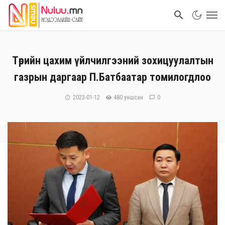
Төрийн цахим үйлчилгээний зохицуулалтын
газрын даргаар П.Батбаатар томилогдлоо
2023-01-12
480 уншсан
0