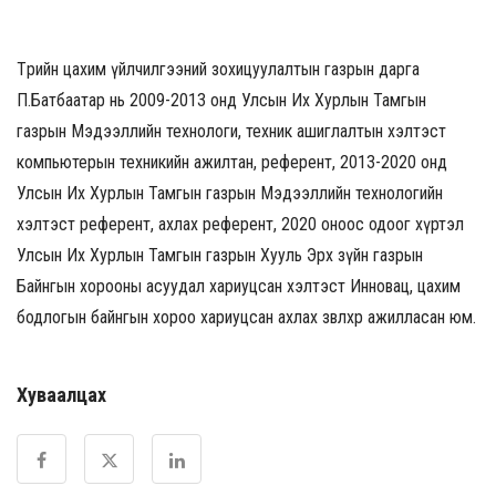
Төрийн цахим үйлчилгээний зохицуулалтын газрын дарга
П.Батбаатар нь 2009-2013 онд Улсын Их Хурлын Тамгын
газрын Мэдээллийн технологи, техник ашиглалтын хэлтэст
компьютерын техникийн ажилтан, референт, 2013-2020 онд
Улсын Их Хурлын Тамгын газрын Мэдээллийн технологийн
хэлтэст референт, ахлах референт, 2020 оноос одоог хүртэл
Улсын Их Хурлын Тамгын газрын Хууль Эрх зүйн газрын
Байнгын хорооны асуудал хариуцсан хэлтэст Инновац, цахим
бодлогын байнгын хороо хариуцсан ахлах зөвлөхөөр ажилласан юм.
Хуваалцах