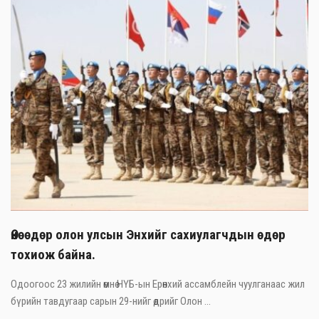
Өнөөдөр олон улсын Энхийг сахиулагчдын өдөр
тохиож байна.
Одоогоос 23 жилийн өмнө НҮБ-ын Ерөнхий ассамблейн чуулганаас жил
бүрийн тавдугаар сарын 29-нийг өдрийг Олон ...