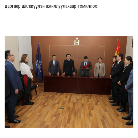
даргаар шилжүүлэн ажиллуулахаар томиллоо.