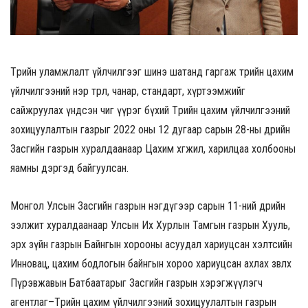
Төрийн уламжлалт үйлчилгээг шинэ шатанд гаргаж төрийн цахим
үйлчилгээний нэр төрөл, чанар, стандарт, хүртээмжийг
сайжруулах үндсэн чиг үүрэг бүхий Төрийн цахим үйлчилгээний
зохицуулалтын газрыг 2022 оны 12 дугаар сарын 28-ны өдрийн
Засгийн газрын хуралдаанаар Цахим хөгжил, харилцаа холбооны
яамны дэргэд байгуулсан.
Монгол Улсын Засгийн газрын нэгдүгээр сарын 11-ний өдрийн
ээлжит хуралдаанаар Улсын Их Хурлын Тамгын газрын Хууль,
эрх зүйн газрын Байнгын хорооны асуудал хариуцсан хэлтсийн
Инновац, цахим бодлогын байнгын хороо хариуцсан ахлах зөвлөх
Пүрэвжавын Батбаатарыг Засгийн газрын хэрэгжүүлэгч
агентлаг–Төрийн цахим үйлчилгээний зохицуулалтын газрын