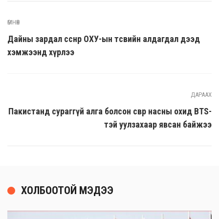
ӨМНӨХ
Дайны зардал өссөнөөр ОХУ-ын төсвийн алдагдал дээд
хэмжээнд хүрлээ
ДАРААХ
Пакистанд сураггүй алга болсон өсвөр насны охид BTS-
тэй уулзахаар явсан байжээ
ХОЛБООТОЙ МЭДЭЭ