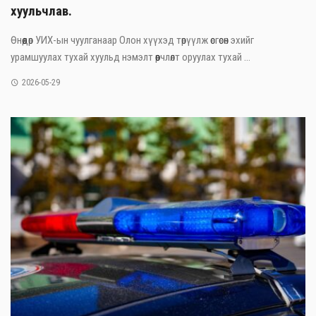
хуульчлав.
Өнөөдөр УИХ-ын чуулганаар Олон хүүхэд төрүүлж өсгөсөн эхийг
урамшуулах тухай хуульд нэмэлт өөрчлөлт оруулах тухай ...
2026-05-29