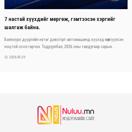
7 настай хүүхдийг мөргөж, гэмтээсэн хэргийг
шалгаж байна.
Баянзүрх дүүргийн нутаг дэвсгэрт автомашинд хүүхэд мөргүүлсэн
ноцтой осол гарчээ. Тодруулбал, 2026 оны тавдугаар сарын ...
2026-05-29