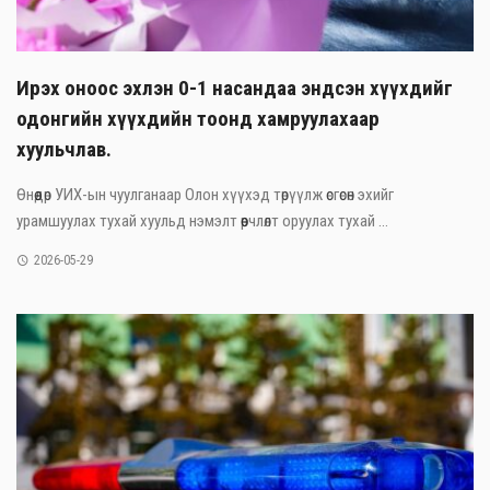
Ирэх оноос эхлэн 0-1 насандаа эндсэн хүүхдийг
одонгийн хүүхдийн тоонд хамруулахаар
хуульчлав.
Өнөөдөр УИХ-ын чуулганаар Олон хүүхэд төрүүлж өсгөсөн эхийг
урамшуулах тухай хуульд нэмэлт өөрчлөлт оруулах тухай ...
2026-05-29