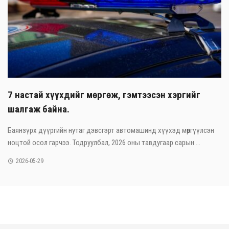
7 настай хүүхдийг мөргөж, гэмтээсэн хэргийг
шалгаж байна.
Баянзүрх дүүргийн нутаг дэвсгэрт автомашинд хүүхэд мөргүүлсэн
ноцтой осол гарчээ. Тодруулбал, 2026 оны тавдугаар сарын ...
2026-05-29