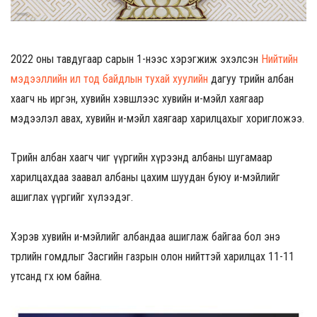
2022 оны тавдугаар сарын 1-нээс хэрэгжиж эхэлсэн
Нийтийн
мэдээллийн ил тод байдлын тухай хуулийн
дагуу төрийн албан
хаагч нь иргэн, хувийн хэвшлээс хувийн и-мэйл хаягаар
мэдээлэл авах, хувийн и-мэйл хаягаар харилцахыг хоригложээ.
Төрийн албан хаагч чиг үүргийн хүрээнд албаны шугамаар
харилцахдаа заавал албаны цахим шуудан буюу и-мэйлийг
ашиглах үүргийг хүлээдэг.
Хэрэв хувийн и-мэйлийг албандаа ашиглаж байгаа бол энэ
төрлийн гомдлыг Засгийн газрын олон нийттэй харилцах 11-11
утсанд өгөх юм байна.