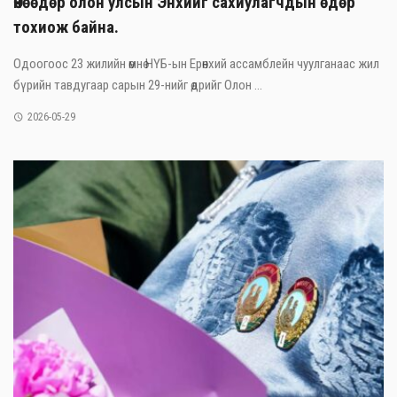
Өнөөдөр олон улсын Энхийг сахиулагчдын өдөр
тохиож байна.
Одоогоос 23 жилийн өмнө НҮБ-ын Ерөнхий ассамблейн чуулганаас жил
бүрийн тавдугаар сарын 29-нийг өдрийг Олон ...
2026-05-29