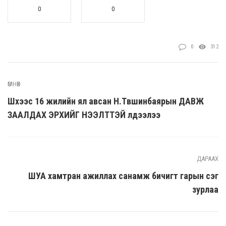
0
0
0
312
ӨМНӨХ
Шүүхээс 16 жилийн ял авсан Н.Түвшинбаярын ДАВЖ
ЗААЛДАХ ЭРХИЙГ НЭЭЛТТЭЙ үлдээлээ
ДАРААХ
ШУА хамтран ажиллах санамж бичигт гарын үсэг
зурлаа