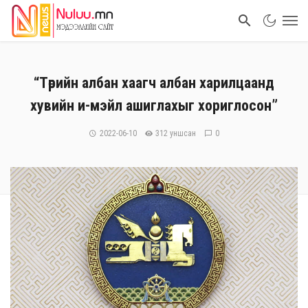
“Төрийн албан хаагч албан харилцаанд
хувийн и-мэйл ашиглахыг хориглосон”
2022-06-10
312 уншсан
0