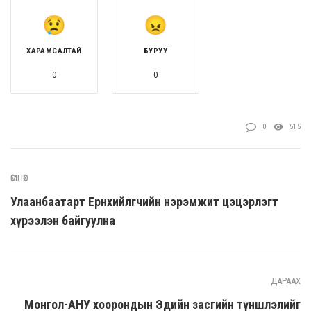
ХАРАМСАЛТАЙ
БУРУУ
0
0
0
515
ӨМНӨХ
Улаанбаатарт Ерөнхийлөгчийн нэрэмжит цэцэрлэгт
хүрээлэн байгуулна
ДАРААХ
Монгол-АНУ хоорондын Эдийн засгийн түншлэлийг