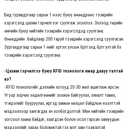
Бид гуравдугаар сарын 1-нээс буюу өнөөдрөөс тээврийн
хэрэгсэлд цахим гэрчилгээг суулгаж эхэллээ. Эхлээд төрийн
өмчийн буюу нийтийн тээврийн хэрэгслүүдэд суулгана.
Өнөөдрийн байдлаар 200 гаруй тээврийн хэрэгсэлд суулгасан.
Зургаадугаар сарын 1-нийг хүртэл улсын бүртгэлд бүртгэлтэй бүх
тээврийн хэрэгсэлд суулгана.
-Цахим гэрчилгээ буюу RFID
технологи ямар давуу талтай
вэ?
-RFID технологийг дэлхийн хотууд 20-30 жил ашиглаж ирсэн.
Үүгээр зорчих хөдөлгөөнийг зохион байгуулах, хяналт тавих,
түгжрэлийг бууруулах, иргэд замын нөхцөл байдлын нээлттэй
мэдээллээр хангагдах ач холбогдолтой. Мөн нийтийн тээврийн
зогсоол хаана байдаг, хаагдсан болон осол гарсан замуудын
мэдээллийг харах боломжтой гэх мэт зам тээвэртэй