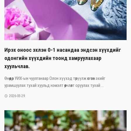
Ирэх оноос эхлэн 0-1 насандаа эндсэн хүүхдийг
одонгийн хүүхдийн тоонд хамруулахаар
хуульчлав.
Өнөөдөр УИХ-ын чуулганаар Олон хүүхэд төрүүлж өсгөсөн эхийг
урамшуулах тухай хуульд нэмэлт өөрчлөлт оруулах тухай ...
2026-05-29