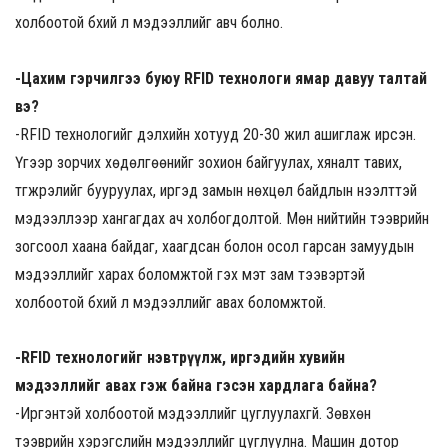
холбоотой бүхий л мэдээллийг авч болно.
-Цахим гэрчилгээ буюу RFID
технологи ямар давуу талтай
вэ?
-RFID технологийг дэлхийн хотууд 20-30 жил ашиглаж ирсэн.
Үүгээр зорчих хөдөлгөөнийг зохион байгуулах, хяналт тавих,
түгжрэлийг бууруулах, иргэд замын нөхцөл байдлын нээлттэй
мэдээллээр хангагдах ач холбогдолтой. Мөн нийтийн тээврийн
зогсоол хаана байдаг, хаагдсан болон осол гарсан замуудын
мэдээллийг харах боломжтой гэх мэт зам тээвэртэй
холбоотой бүхий л мэдээллийг авах боломжтой.
-RFID технологийг нэвтрүүлж, иргэдийн хувийн
мэдээллийг авах гэж байна гэсэн хардлага байна?
-Иргэнтэй холбоотой мэдээллийг цуглуулахгүй. Зөвхөн
тээврийн хэрэгслийн мэдээллийг цуглуулна. Машин дотор