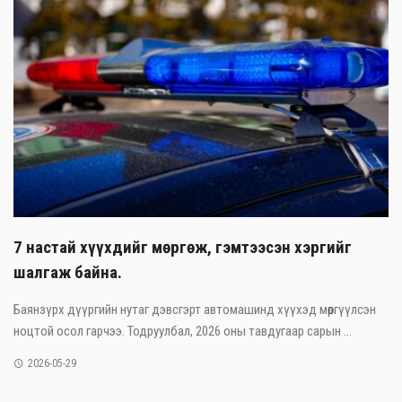
7 настай хүүхдийг мөргөж, гэмтээсэн хэргийг
шалгаж байна.
Баянзүрх дүүргийн нутаг дэвсгэрт автомашинд хүүхэд мөргүүлсэн
ноцтой осол гарчээ. Тодруулбал, 2026 оны тавдугаар сарын ...
2026-05-29