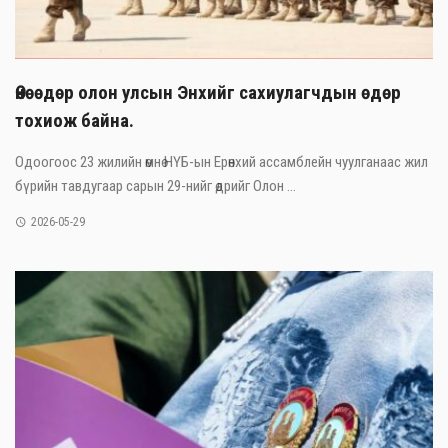
Өнөөдөр олон улсын Энхийг сахиулагчдын өдөр
тохиож байна.
Одоогоос 23 жилийн өмнө НҮБ-ын Ерөнхий ассамблейн чуулганаас жил
бүрийн тавдугаар сарын 29-нийг өдрийг Олон ...
2026-05-29