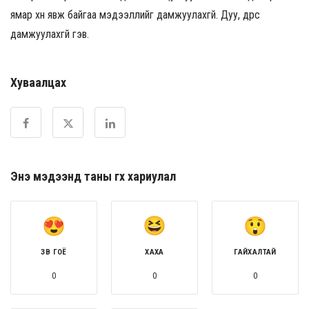
ямар хүн явж байгаа мэдээллийг дамжуулахгүй. Дуу, дүрс
дамжуулахгүй гэв.
Хуваалцах
Энэ мэдээнд таны өгөх хариулал
ЗӨВ ГОЁ
ХАХА
ГАЙХАЛТАЙ
0
0
0