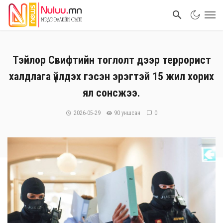
Тэйлор Свифтийн тоглолт дээр террорист
халдлага үйлдэх гэсэн эрэгтэй 15 жил хорих
ял сонсжээ.
2026-05-29
90 уншсан
0