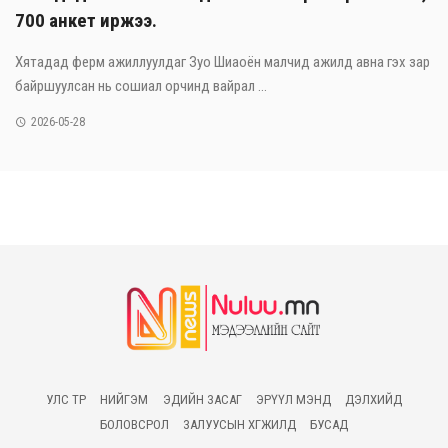
700 анкет иржээ.
Хятадад ферм ажиллуулдаг Зуо Шиаоён малчид ажилд авна гэх зар
байршуулсан нь сошиал орчинд вайрал ...
2026-05-28
УЛС ТӨР
НИЙГЭМ
ЭДИЙН ЗАСАГ
ЭРҮҮЛ МЭНД
ДЭЛХИЙД
БОЛОВСРОЛ
ЗАЛУУСЫН ХӨГЖИЛД
БУСАД