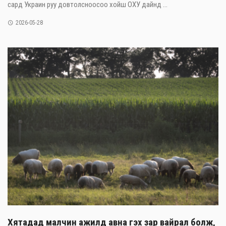
сард Украин руу довтолсноосоо хойш ОХУ дайнд ...
2026-05-28
Хятадад малчин ажилд авна гэх зар вайрал болж,