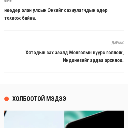
ӨМНӨХ
Өнөөдөр олон улсын Энхийг сахиулагчдын өдөр
тохиож байна.
ДАРААХ
Хятадын зах зээлд Монголын нүүрс голлож,
Индонезийг ардаа орхилоо.
ХОЛБООТОЙ МЭДЭЭ