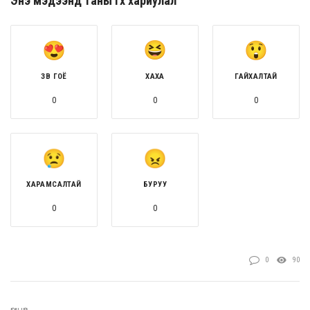
Энэ мэдээнд таны өгөх хариулал
ЗӨВ ГОЁ
ХАХА
ГАЙХАЛТАЙ
0
0
0
ХАРАМСАЛТАЙ
БУРУУ
0
0
0
90