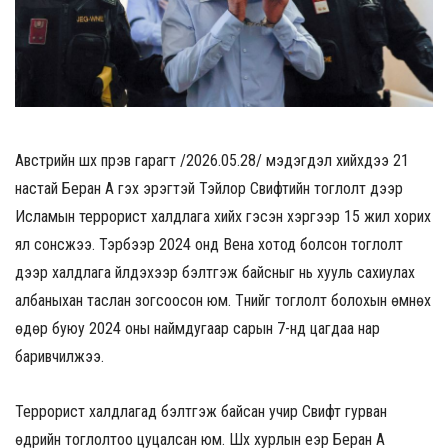
Австрийн шүүх пүрэв гарагт /2026.05.28/ мэдэгдэл хийхдээ 21
настай Беран А гэх эрэгтэй Тэйлор Свифтийн тоглолт дээр
Исламын террорист халдлага хийх гэсэн хэргээр 15 жил хорих
ял сонсжээ. Тэрбээр 2024 онд Вена хотод болсон тоглолт
дээр халдлага үйлдэхээр бэлтгэж байсныг нь хууль сахиулах
албаныхан таслан зогсоосон юм. Түүнийг тоглолт болохын өмнөх
өдөр буюу 2024 оны наймдугаар сарын 7-нд цагдаа нар
баривчилжээ.
Террорист халдлагад бэлтгэж байсан учир Свифт гурван
өдрийн тоглолтоо цуцалсан юм. Шүүх хурлын үеэр Беран А