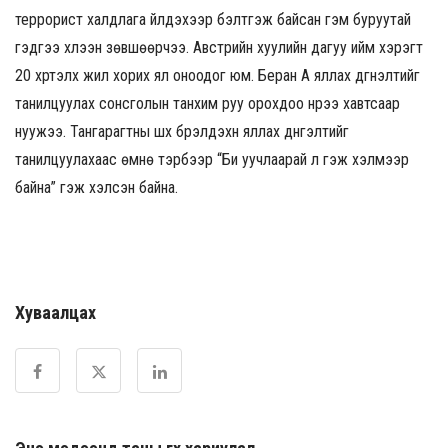
террорист халдлага үйлдэхээр бэлтгэж байсан гэм буруутай
гэдгээ хүлээн зөвшөөрчээ. Австрийн хуулийн дагуу ийм хэрэгт
20 хүртэлх жил хорих ял оноодог юм. Беран А яллах дүгнэлтийг
танилцуулах сонсголын танхим руу орохдоо нүүрээ хавтсаар
нуужээ. Тангарагтны шүүх бүрэлдэхүүн яллах дүнгэлтийг
танилцуулахаас өмнө тэрбээр “Би уучлаарай л гэж хэлмээр
байна” гэж хэлсэн байна.
Хуваалцах