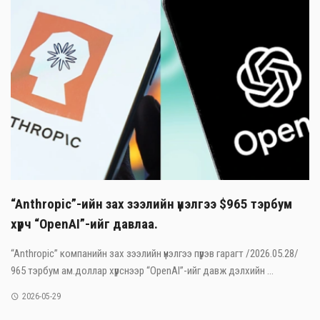
“Anthropic”-ийн зах зээлийн үнэлгээ $965 тэрбум
хүрч “OpenAI”-ийг давлаа.
“Anthropic” компанийн зах зээлийн үнэлгээ пүрэв гарагт /2026.05.28/
965 тэрбум ам.доллар хүрснээр “OpenAI”-ийг давж дэлхийн ...
2026-05-29