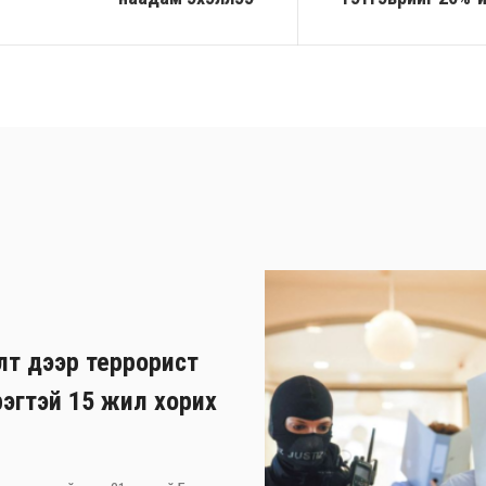
лт дээр террорист
рэгтэй 15 жил хорих