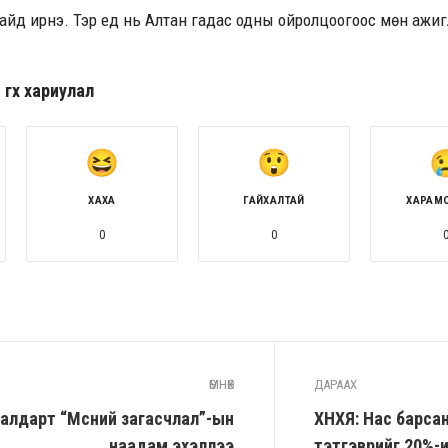
айд ирнэ. Тэр үед нь Алтан гадас одны ойролцоогоос мөн ажи
гөх хариулал
ХАХА
ГАЙХАЛТАЙ
ХАРАМ
0
0
ӨМНӨХ
ДАРААХ
алдарт “Мөсний загасчлал”-ын
ХНХЯ: Нас барсан
наадам эхэллээ
тэтгэврийг 20%-