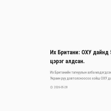
Их Британи: ОХУ дайнд 
цэрэг алдсан.
Их Британийн тагнуулын алба мэдэгдсэ
Украин руу довтолсноосоо хойш ОХУ дай
2026-05-28