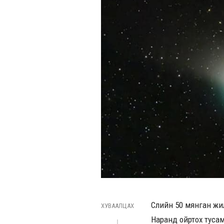
Сүүлийн 50 мянган жи
ХУВААЛЦАХ
Наранд ойртох тусам