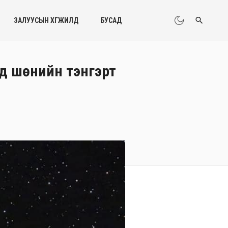
ЗАЛУУСЫН ХӨГЖИЛД
БУСАД
онд шөнийн тэнгэрт