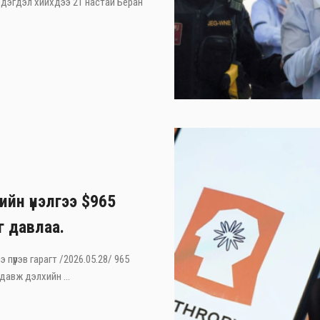
 мэдэгдэл хийхдээ 21 настай Беран
ийн үнэлгээ $965
г давлаа.
э пүрэв гарагт /2026.05.28/ 965
давж дэлхийн ...