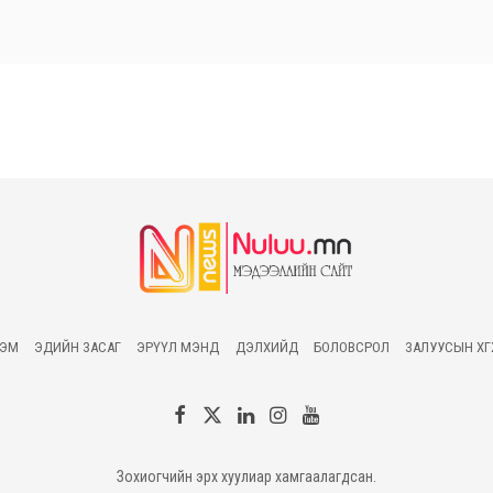
ГЭМ
ЭДИЙН ЗАСАГ
ЭРҮҮЛ МЭНД
ДЭЛХИЙД
БОЛОВСРОЛ
ЗАЛУУСЫН ХӨ
Зохиогчийн эрх хуулиар хамгаалагдсан.