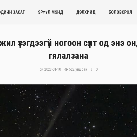
ЭДИЙН ЗАСАГ
ЭРҮҮЛ МЭНД
ДЭЛХИЙД
БОЛОВСРОЛ
 жил үзэгдээгүй ногоон сүүлт од энэ 
гялалзана
2023-01-10
522 уншсан
0