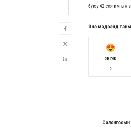
буюу 42 сая км-ын з
Энэ мэдээнд таны ө
ЗӨВ ГОЁ
0
Солонгосын 