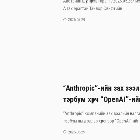
Австрийн шүүх пүрэв гарагт /2026.05.28/
А гэх эрэгтэй Тэйлор Свифтийн ...
2026-05-29
“Anthropic”-ийн зах зээл
тэрбум хүрч “OpenAI”-ий
“Anthropic” компанийн зах зээлийн үнэлгэ
тэрбум ам.доллар хүрснээр “OpenAI”-ийг 
2026-05-29