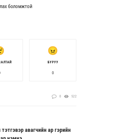
глах боломжтой
САЛТАЙ
БУРУУ
0
0
0
522
 тэтгэвэр авагчийн ар гэрийн
иар нэмнэ