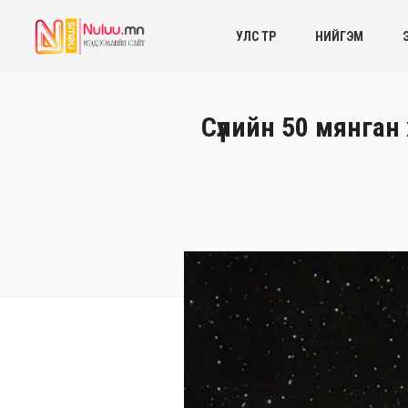
УЛС ТӨР
НИЙГЭМ
Сүүлийн 50 мянган