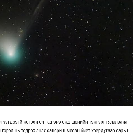
л үзэгдээгүй ногоон сүүлт од энэ онд шөнийн тэнгэрт гялалзана
 гэрэл нь тодрох энэхүү сансрын мөсөн биет хоёрдугаар сарын 