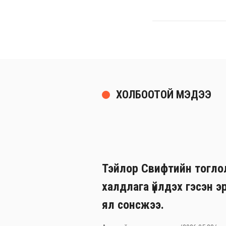
ХОЛБООТОЙ МЭДЭЭ
Тэйлор Свифтийн тогло
халдлага үйлдэх гэсэн э
ял сонсжээ.