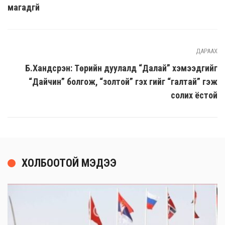
магадгүй
ДАРААХ
Б.Хандсүрэн: Төрийн дуулалд “Далай” хэмээдгийг
“Дайчин” болгож, “золтой” гэх үгийг “галтай” гэж
солих ёстой
ХОЛБООТОЙ МЭДЭЭ