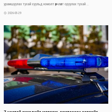
урамшуулах тухай хуульд нэмэлт өөрчлөлт оруулах тухай ...
2026-05-29