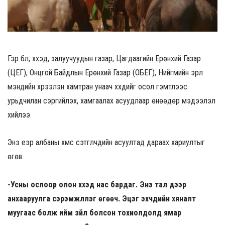
Гэр бүл, хүүхэд, залуучуудын газар, Цагдаагийн Ерөнхий Газар
(ЦЕГ), Онцгой Байдлын Ерөнхий Газар (ОБЕГ), Нийгмийн эрүүл
мэндийн хүрээлэн хамтран унаач хүүхдийг осол гэмтлээс
урьдчилан сэргийлэх, хамгаалах асуудлаар өнөөдөр мэдээлэл
хийлээ.
Энэ үеэр албаны хүмүүс сэтгүүлчдийн асуултад дараах хариултыг
өгөв.
-Усны ослоор олон хүүхэд нас бардаг. Энэ тал дээр
анхааруулга сэрэмжлүүлэг өгөөч. Эцэг эхчүүдийн хяналт
муугаас болж ийм зүйл болсон тохиолдолд ямар