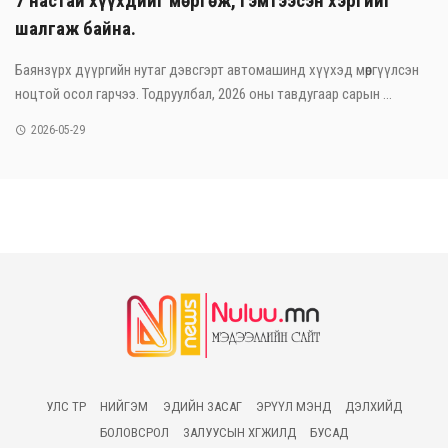
7 настай хүүхдийг мөргөж, гэмтээсэн хэргийг
шалгаж байна.
Баянзүрх дүүргийн нутаг дэвсгэрт автомашинд хүүхэд мөргүүлсэн
ноцтой осол гарчээ. Тодруулбал, 2026 оны тавдугаар сарын ...
2026-05-29
УЛС ТӨР
НИЙГЭМ
ЭДИЙН ЗАСАГ
ЭРҮҮЛ МЭНД
ДЭЛХИЙД
БОЛОВСРОЛ
ЗАЛУУСЫН ХӨГЖИЛД
БУСАД