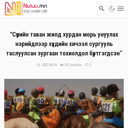
“Сүүлийн таван жилд хурдан морь унуулах
нэрийдлээр хүүхдийн хичээл сургууль
таслуулсан зургаан тохиолдол бүртгэгдсэн”
2022-06-30
352 уншсан
0