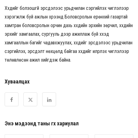
Хүүхдийг болзошгүй эрсдэлээс урьдчилан сэргийлэх чиглэлээр
хэрэгжүүлж буй ажлын хүрээнд Боловсролын ерөнхий газартай
хамтран боловсролын орчин дахь хүүхдийн эрхийн зөрчил, хүүхдийн
эрхийг хамгаалах, сургууль дээр ажиллаж буй хүүхэд
хамгааллын багийг чадавхжуулах, хүүхдийг эрсдэлээс урьдчилан
сэргийлэх, эрсдэлт нөхцөлд байгаа хүүхдийг илрүүлэх чиглэлээр
төлөвлөсөн ажил хийгдэж байна.
Хуваалцах
Энэ мэдээнд таны өгөх хариулал