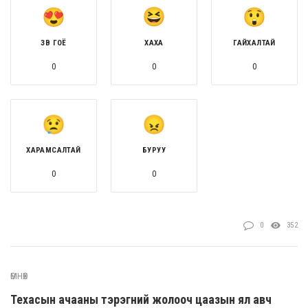
ЗӨВ ГОЁ
ХАХА
ГАЙХАЛТАЙ
0
0
0
ХАРАМСАЛТАЙ
БУРУУ
0
0
0
352
ӨМНӨХ
Техасын ачааны тэрэгний жолооч цаазын ял авч