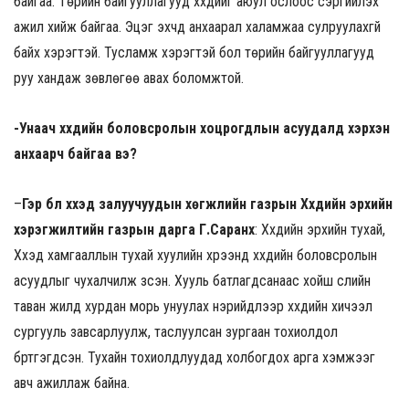
байгаа. Төрийн байгууллагууд хүүхдийг аюул ослоос сэргийлэх
ажил хийж байгаа. Эцэг эхчүүд анхаарал халамжаа сулруулахгүй
байх хэрэгтэй. Тусламж хэрэгтэй бол төрийн байгууллагууд
руу хандаж зөвлөгөө авах боломжтой.
-Унаач хүүхдийн боловсролын хоцрогдлын асуудалд хэрхэн
анхаарч байгаа вэ?
–
Гэр
бүл хүүхэд залуучуудын хөгжлийн газрын Хүүхдийн эрхийн
хэрэгжилтийн газрын дарга Г.Саранхүү
: Хүүхдийн эрхийн тухай,
Хүүхэд хамгааллын тухай хуулийн хүрээнд хүүхдийн боловсролын
асуудлыг чухалчилж үзсэн. Хууль батлагдсанаас хойш сүүлийн
таван жилд хурдан морь унуулах нэрийдлээр хүүхдийн хичээл
сургууль завсарлуулж, таслуулсан зургаан тохиолдол
бүртгэгдсэн. Тухайн тохиолдлуудад холбогдох арга хэмжээг
авч ажиллаж байна.