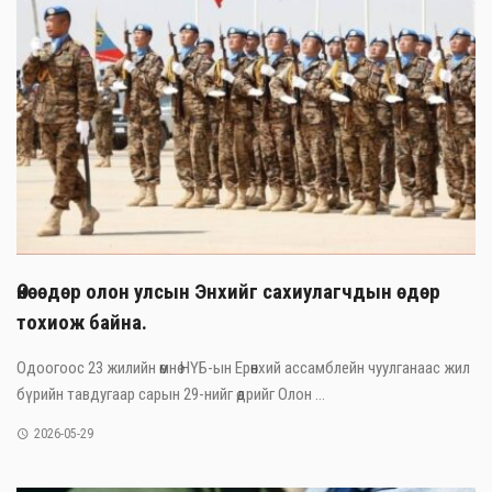
Өнөөдөр олон улсын Энхийг сахиулагчдын өдөр
тохиож байна.
Одоогоос 23 жилийн өмнө НҮБ-ын Ерөнхий ассамблейн чуулганаас жил
бүрийн тавдугаар сарын 29-нийг өдрийг Олон ...
2026-05-29