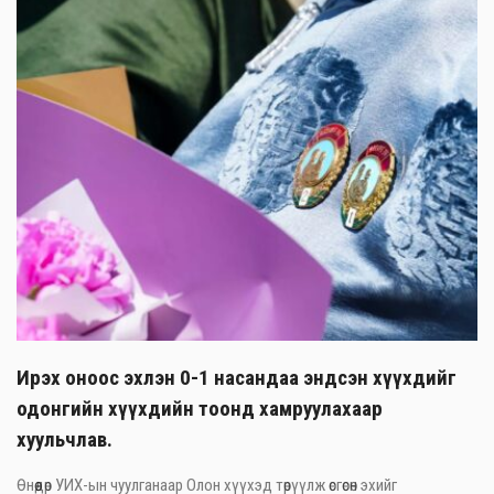
Ирэх оноос эхлэн 0-1 насандаа эндсэн хүүхдийг
одонгийн хүүхдийн тоонд хамруулахаар
хуульчлав.
Өнөөдөр УИХ-ын чуулганаар Олон хүүхэд төрүүлж өсгөсөн эхийг