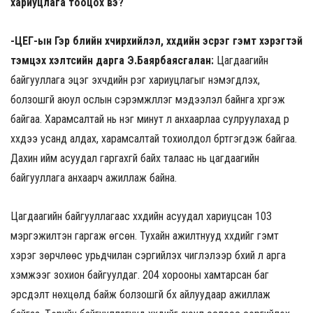
хариуцлага тооцох вэ?
-ЦЕГ-ын Гэр бүлийн хүчирхийлэл, хүүхдийн эсрэг гэмт хэрэгтэй
тэмцэх хэлтсийн дарга Э.Баярбаясгалан:
Цагдаагийн
байгууллага эцэг эхчүүдийн үүрэг хариуцлагыг нэмэгдүүлэх,
болзошгүй аюул ослын сэрэмжлүүлэг мэдээлэл байнга хүргэж
байгаа. Харамсалтай нь нэг минут л анхаарлаа сулруулахад үр
хүүхдээ усанд алдах, харамсалтай тохиолдол бүртгэгдэж байгаа.
Дахин ийм асуудал гаргахгүй байх талаас нь цагдаагийн
байгууллага анхаарч ажиллаж байна.
Цагдаагийн байгууллагаас хүүхдийн асуудал хариуцсан 103
мэргэжилтэн гаргаж өгсөн. Тухайн ажилтнууд хүүхдийг гэмт
хэрэг зөрчлөөс урьдчилан сэргийлэх чиглэлээр бүхий л арга
хэмжээг зохион байгуулдаг. 204 хорооны хамтарсан баг
эрсдэлт нөхцөлд байж болзошгүй бүх айлуудаар ажиллаж