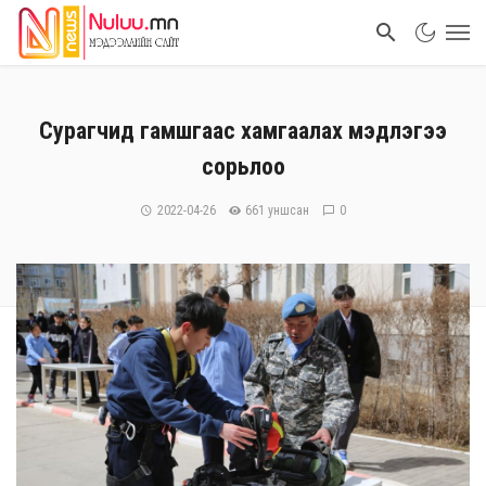
Сурагчид гамшгаас хамгаалах мэдлэгээ
сорьлоо
2022-04-26
661 уншсан
0