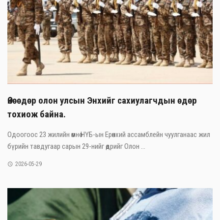
Өнөөдөр олон улсын Энхийг сахиулагчдын өдөр
тохиож байна.
Одоогоос 23 жилийн өмнө НҮБ-ын Ерөнхий ассамблейн чуулганаас жил
бүрийн тавдугаар сарын 29-нийг өдрийг Олон ...
2026-05-29