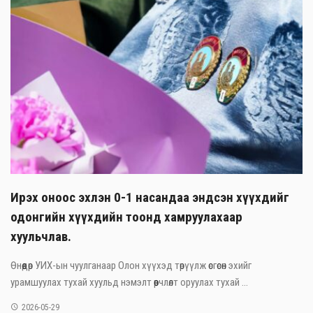
Ирэх оноос эхлэн 0-1 насандаа эндсэн хүүхдийг
одонгийн хүүхдийн тоонд хамруулахаар
хуульчлав.
Өнөөдөр УИХ-ын чуулганаар Олон хүүхэд төрүүлж өсгөсөн эхийг
урамшуулах тухай хуульд нэмэлт өөрчлөлт оруулах тухай ...
2026-05-29