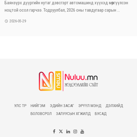
Баянзүрх дүүргийн нутаг дэвсгэрт автомашинд хүүхэд мөргүүлсэн
ноцтой осол гарчээ. Тодруулбал, 2026 оны тавдугаар сарын ...
2026-05-29
УЛС ТӨР
НИЙГЭМ
ЭДИЙН ЗАСАГ
ЭРҮҮЛ МЭНД
ДЭЛХИЙД
БОЛОВСРОЛ
ЗАЛУУСЫН ХӨГЖИЛД
БУСАД