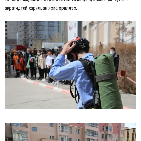
аврагчдтай харилцан яриа өрнүүллээ,