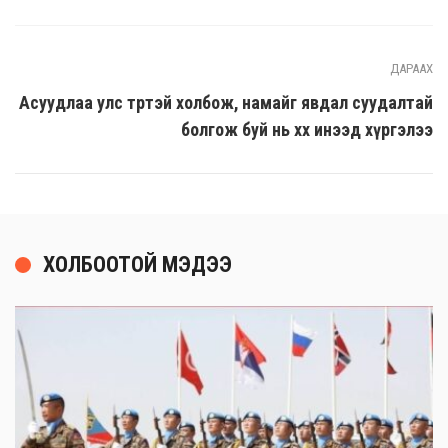
ДАРААХ
Асуудлаа улс төртэй холбож, намайг явдал суудалтай
болгож буй нь хөх инээд хүргэлээ
ХОЛБООТОЙ МЭДЭЭ