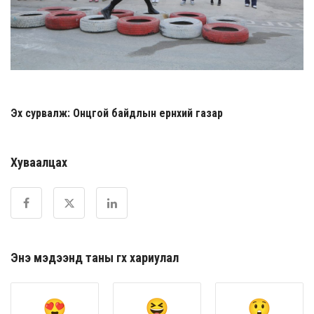
Эх сурвалж: Онцгой байдлын ерөнхий газар
Хуваалцах
Энэ мэдээнд таны өгөх хариулал