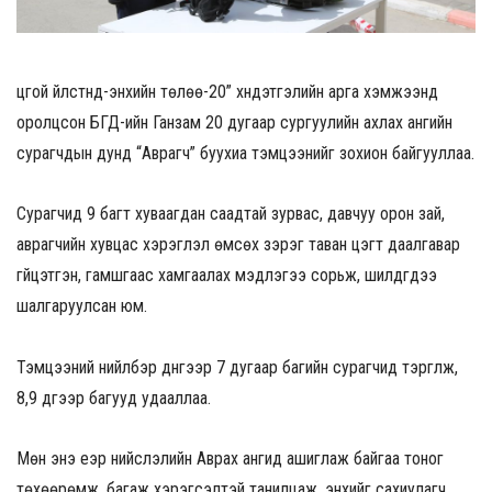
цгой үйлстнүүд-энхийн төлөө-20” хүндэтгэлийн арга хэмжээнд
оролцсон БГД-ийн Ганзам 20 дугаар сургуулийн ахлах ангийн
сурагчдын дунд “Аврагч” буухиа тэмцээнийг зохион байгууллаа.
Сурагчид 9 багт хуваагдан саадтай зурвас, давчуу орон зай,
аврагчийн хувцас хэрэглэл өмсөх зэрэг таван цэгт даалгавар
гүйцэтгэн, гамшгаас хамгаалах мэдлэгээ сорьж, шилдгүүдээ
шалгаруулсан юм.
Тэмцээний нийлбэр дүнгээр 7 дугаар багийн сурагчид тэргүүлж,
8,9 дүгээр багууд удааллаа.
Мөн энэ үеэр нийслэлийн Аврах ангид ашиглаж байгаа тоног
төхөөрөмж, багаж хэрэгсэлтэй танилцаж, энхийг сахиулагч