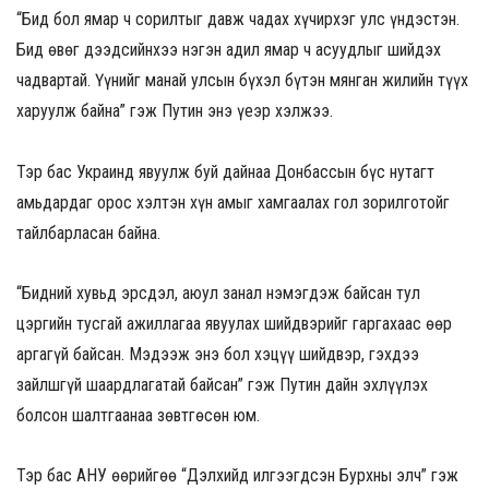
“Бид бол ямар ч сорилтыг давж чадах хүчирхэг улс үндэстэн.
Бид өвөг дээдсийнхээ нэгэн адил ямар ч асуудлыг шийдэх
чадвартай. Үүнийг манай улсын бүхэл бүтэн мянган жилийн түүх
харуулж байна” гэж Путин энэ үеэр хэлжээ.
Тэр бас Украинд явуулж буй дайнаа Донбассын бүс нутагт
амьдардаг орос хэлтэн хүн амыг хамгаалах гол зорилготойг
тайлбарласан байна.
“Бидний хувьд эрсдэл, аюул занал нэмэгдэж байсан тул
цэргийн тусгай ажиллагаа явуулах шийдвэрийг гаргахаас өөр
аргагүй байсан. Мэдээж энэ бол хэцүү шийдвэр, гэхдээ
зайлшгүй шаардлагатай байсан” гэж Путин дайн эхлүүлэх
болсон шалтгаанаа зөвтгөсөн юм.
Тэр бас АНУ өөрийгөө “Дэлхийд илгээгдсэн Бурхны элч” гэж