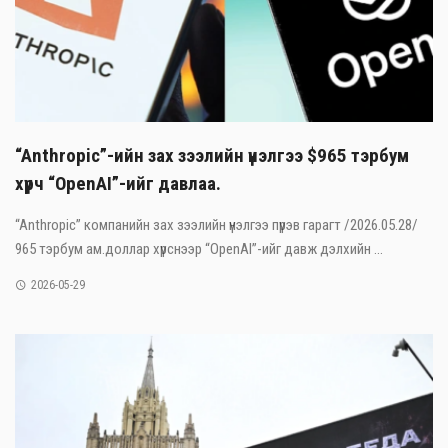
“Anthropic”-ийн зах зээлийн үнэлгээ $965 тэрбум
хүрч “OpenAI”-ийг давлаа.
“Anthropic” компанийн зах зээлийн үнэлгээ пүрэв гарагт /2026.05.28/
965 тэрбум ам.доллар хүрснээр “OpenAI”-ийг давж дэлхийн ...
2026-05-29