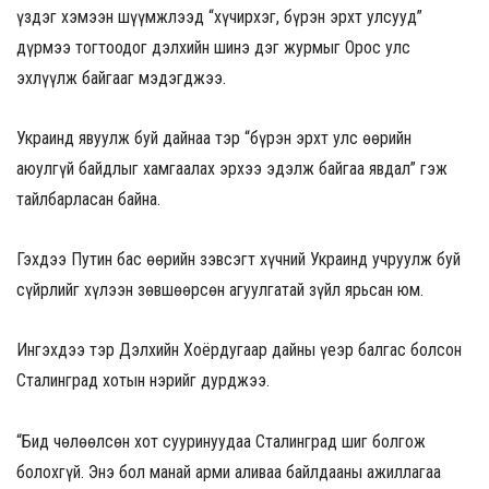
үздэг хэмээн шүүмжлээд “хүчирхэг, бүрэн эрхт улсууд”
дүрмээ тогтоодог дэлхийн шинэ дэг журмыг Орос улс
эхлүүлж байгааг мэдэгджээ.
Украинд явуулж буй дайнаа тэр “бүрэн эрхт улс өөрийн
аюулгүй байдлыг хамгаалах эрхээ эдэлж байгаа явдал” гэж
тайлбарласан байна.
Гэхдээ Путин бас өөрийн зэвсэгт хүчний Украинд учруулж буй
сүйрлийг хүлээн зөвшөөрсөн агуулгатай зүйл ярьсан юм.
Ингэхдээ тэр Дэлхийн Хоёрдугаар дайны үеэр балгас болсон
Сталинград хотын нэрийг дурджээ.
“Бид чөлөөлсөн хот сууринуудаа Сталинград шиг болгож
болохгүй. Энэ бол манай арми аливаа байлдааны ажиллагаа