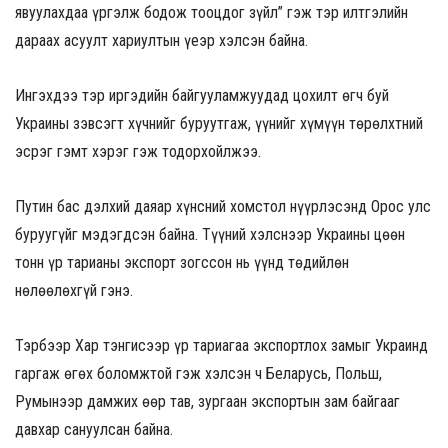
явуулахдаа үргэлж бодож тооцдог зүйл” гэж тэр илтгэлийн
дараах асуулт хариултын үеэр хэлсэн байна.
Ингэхдээ тэр иргэдийн байгууламжуудад цохилт өгч буй
Украины зэвсэгт хүчнийг буруутгаж, үүнийг хүмүүн төрөлхтний
эсрэг гэмт хэрэг гэж тодорхойлжээ.
Путин бас дэлхий даяар хүнсний хомстол нүүрлэсэнд Орос улс
буруугүйг мэдэгдсэн байна. Түүний хэлснээр Украины цөөн
тонн үр тарианы экспорт зогссон нь үүнд төдийлөн
нөлөөлөхгүй гэнэ.
Тэрбээр Хар тэнгисээр үр тариагаа экспортлох замыг Украинд
гаргаж өгөх боломжтой гэж хэлсэн ч Беларусь, Польш,
Румынээр дамжих өөр тав, зургаан экспортын зам байгааг
давхар сануулсан байна.