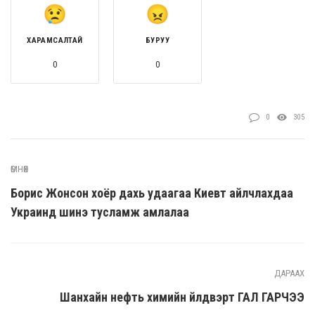
ХАРАМСАЛТАЙ
БУРУУ
0
0
0
305
ӨМНӨХ
Борис Жонсон хоёр дахь удаагаа Киевт айлчлахдаа
Украинд шинэ тусламж амлалаа
ДАРААХ
Шанхайн нефть химийн үйлдвэрт ГАЛ ГАРЧЭЭ