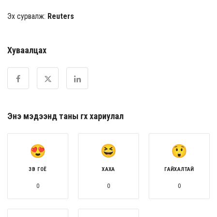
Эх сурвалж:
Reuters
Хуваалцах
Энэ мэдээнд таны өгөх хариулал
ЗӨВ ГОЁ
ХАХА
ГАЙХАЛТАЙ
0
0
0