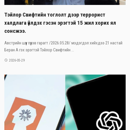
Тэйлор Свифтийн тоглолт дээр террорист
халдлага үйлдэх гэсэн эрэгтэй 15 жил хорих ял
сонсжээ.
Австрийн шүүх пүрэв гарагт /2026.05.28/ мэдэгдэл хийхдээ 21 настай
Беран А гэх эрэгтэй Тэйлор Свифтийн ...
2026-05-29