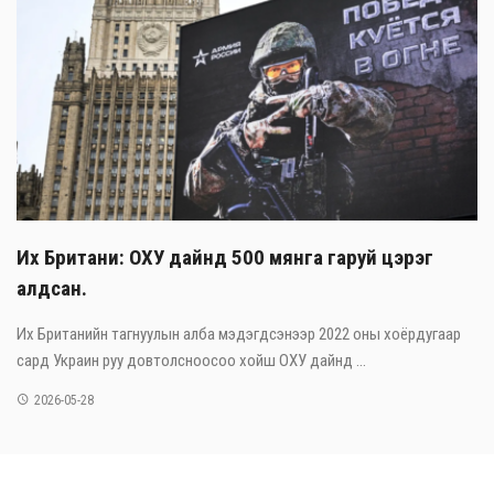
Их Британи: ОХУ дайнд 500 мянга гаруй цэрэг
алдсан.
Их Британийн тагнуулын алба мэдэгдсэнээр 2022 оны хоёрдугаар
сард Украин руу довтолсноосоо хойш ОХУ дайнд ...
2026-05-28