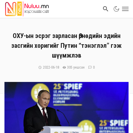
ОХУ-ын эсрэг зарласан Өрнөдийн эдийн
засгийн хоригийг Путин “тэнэглэл” гэж
шүүмжлэв
2022-06-18
305 уншсан
0