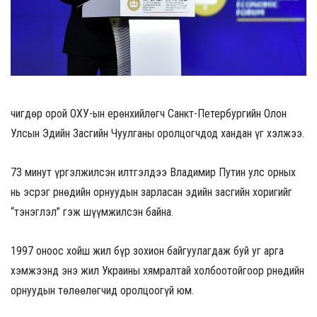
Өчигдөр орой ОХУ-ын ерөнхийлөгч Санкт-Петербургийн Олон
Улсын Эдийн Засгийн Чуулганы оролцогчдод хандан үг хэлжээ.
73 минут үргэлжилсэн илтгэлдээ Владимир Путин улс орных
нь эсрэг Өрнөдийн орнуудын зарласан эдийн засгийн хоригийг
“тэнэглэл” гэж шүүмжилсэн байна.
1997 оноос хойш жил бүр зохион байгуулагдаж буй уг арга
хэмжээнд энэ жил Украины хямралтай холбоотойгоор Өрнөдийн
орнуудын төлөөлөгчид оролцоогүй юм.