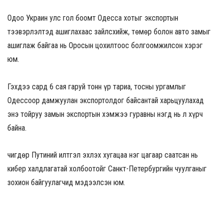
Одоо Украин улс гол боомт Одесса хотыг экспортын
тээвэрлэлтэд ашиглахаас зайлсхийж, төмөр болон авто замыг
ашиглаж байгаа нь Оросын цохилтоос болгоомжилсон хэрэг
юм.
Гэхдээ сард 6 сая гаруй тонн үр тариа, тосны ургамлыг
Одессоор дамжуулан экспортолдог байсантай харьцуулахад
энэ тойруу замын экспортын хэмжээ гуравны нэгд нь л хүрч
байна.
Өчигдөр Путиний илтгэл эхлэх хугацаа нэг цагаар саатсан нь
кибер халдлагатай холбоотойг Санкт-Петербургийн чуулганыг
зохион байгуулагчид мэдээлсэн юм.