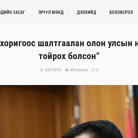
ЭДИЙН ЗАСАГ
ЭРҮҮЛ МЭНД
ДЭЛХИЙД
БОЛОВСРОЛ
хоригоос шалтгаалан олон улсын н
тойрох болсон”
2023-03-01
430 уншсан
0