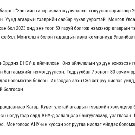
ацогт “Засгийн газар аялал жуулчлалыг хөгжүүлэх зорилгоор 
н. Үүнд агаарын тээврийн салбар чухал үүрэгтэй. Монгол Улсаа
ан бол 2023 онд энэ тоог 50 гаруй болгож нэмэхээр агаарын 
өр хэлбэл, Монголын болон гадаадын авиа компаниуд Улаанбаа
-Эрдэнэ БНСУ-д айлчилсан. Энэ айлчлалын үр дүн эхнээсээ гар
 багтаамжийг нэмэгдүүлсэн. Тодруулбал 7 хоногт 80 орчим өөрөөр 
х боломжтой болсон. Ингэхдээ зөвхөн Сөүл хот руу нислэг үйлддэг
й болгосон.
 хуралдаанаар Катар, Кувет улстай агаарын тээврийн хэлэлцээр 
рсөн нэгдүгээр сард АНУ-д хэлэлцээр байгуулахаар, үзэглэсэн
но. Монголоос АНУ-ын хүссэн хот руугаа нислэг үйлдэх боломж