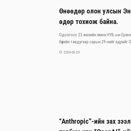
Өнөөдөр олон улсын Эн
өдөр тохиож байна.
Одоогоос 23 жилийн өмнө НҮБ-ын Ерөнх
бүрийн тавдугаар сарын 29-нийг өдрийг Ол
2026-05-29
“Anthropic”-ийн зах зээл