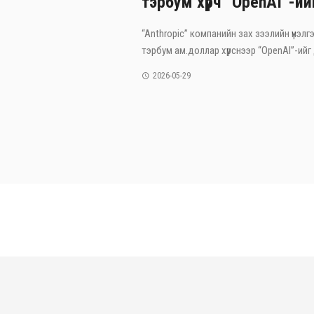
тэрбум хүрч “OpenAI”-ий
“Anthropic” компанийн зах зээлийн үнэлгэ
тэрбум ам.доллар хүрснээр “OpenAI”-ийг 
2026-05-29