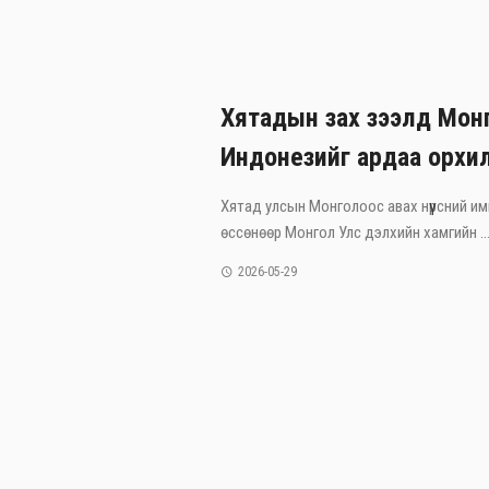
Хятадын зах зээлд Монг
Индонезийг ардаа орхи
Хятад улсын Монголоос авах нүүрсний им
өссөнөөр Монгол Улс дэлхийн хамгийн ..
2026-05-29