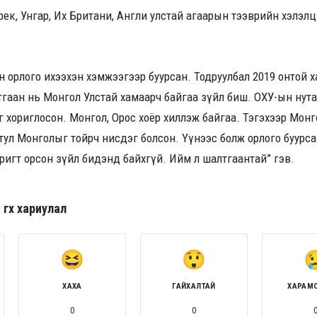
рек, Унгар, Их Британи, Англи улстай агаарын тээврийн хэлэл
орлого ихээхэн хэмжээгээр буурсан. Тодруулбал 2019 онтой х
тгаан нь Монгол Улстай хамаарч байгаа зүйл биш. ОХУ-ын нута
 хориглосон. Монгол, Орос хоёр хиллэж байгаа. Тэгэхээр Мон
ул Монголыг тойрч нисдэг болсон. Үүнээс болж орлого буурсан.
ригт орсон зүйл бидэнд байхгүй. Ийм л шалтгаантай” гэв.
гөх хариулал
ХАХА
ГАЙХАЛТАЙ
ХАРАМ
0
0