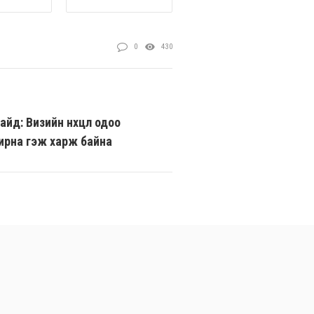
0
430
йд: Визийн нөхцөл одоо
ирна гэж харж байна