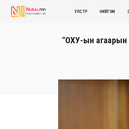
УЛС ТӨР
НИЙГЭМ
“ОХУ-ын агаарын 