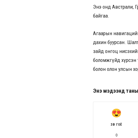
Энэ онд Австрали, Г
байгаа.
Агаарын навигацийн 
дахин буурсан. Шал
зайд онгоц нисэхийг
боломжгүйд хүрсэн т
болон олон улсын хо
Энэ мэдээнд таны ө
ЗӨВ ГОЁ
0