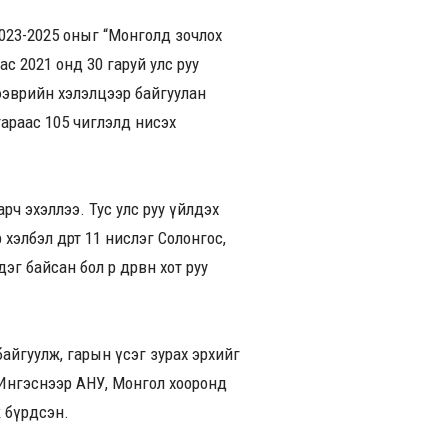
2023-2025 оныг “Монголд зочлох
с 2021 онд 30 гаруй улс руу
тээврийн хэлэлцээр байгуулан
тараас 105 чиглэлд нисэх
ч эхэллээ. Тус улс руу үйлдэх
хэлбэл өдөрт 11 нислэг Солонгос,
 байсан бол өөр дөрвөн хот руу
байгуулж, гарын үсэг зурах эрхийг
. Ингэснээр АНУ, Монгол хооронд
 бүрдсэн.