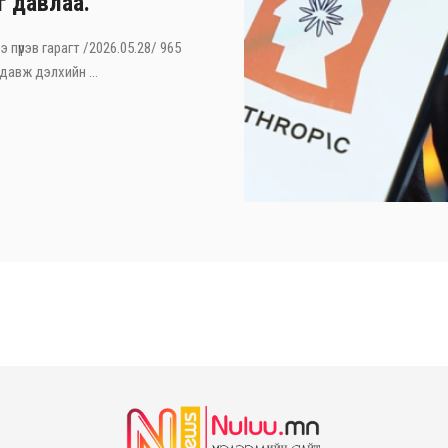
г давлаа.
э пүрэв гарагт /2026.05.28/ 965
давж дэлхийн ...