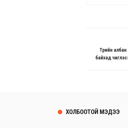
Төрийн алба
байхад чиглэс
ХОЛБООТОЙ МЭДЭЭ