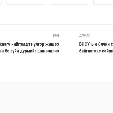
ӨМНӨХ
ДАРААХ
н хаагч нийгэмдээ үлгэр жишээ
БНСУ-ын Элчин са
эн ёс зүйн дүрмийг шинэчилнэ
байгаагаас сайж