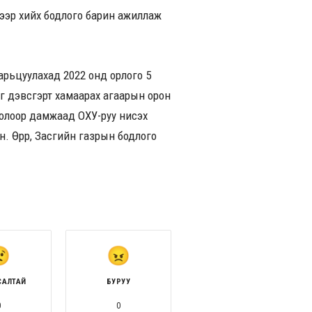
цээр хийх бодлого барин ажиллаж
арьцуулахад 2022 онд орлого 5
г дэвсгэрт хамаарах агаарын орон
голоор дамжаад ОХУ-руу нисэх
 Өөрөөр, Засгийн газрын бодлого
САЛТАЙ
БУРУУ
0
0