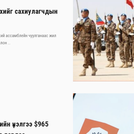
хийг сахиулагчдын
ий ассамблейн чуулганаас жил
он ...
ийн үнэлгээ $965