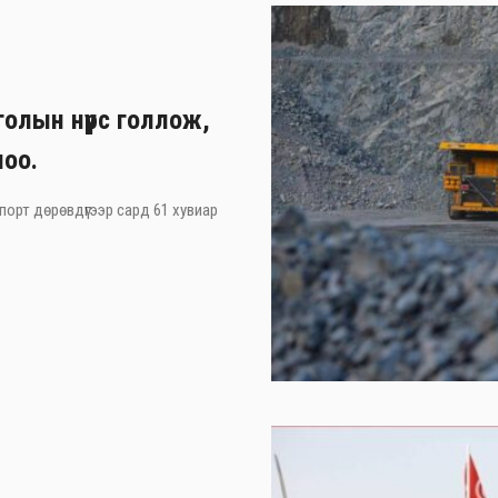
олын нүүрс голлож,
лоо.
порт дөрөвдүгээр сард 61 хувиар
.