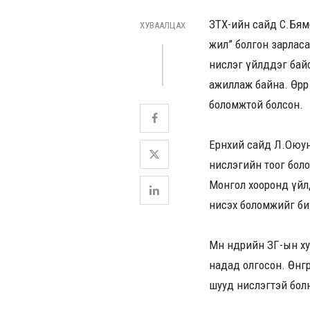
ЗТХ-ийн сайд С.Бямб
ХУВААЛЦАХ
жил” болгон зарласа
нислэг үйлддэг байс
ажиллаж байна. Өөрө
боломжтой болсон.
Ерөнхий сайд Л.Оюун
нислэгийн тоог болон
Монгол хооронд үйлдэ
нисэх боломжийг би
Мөн өнөөдрийн ЗГ-ын
надад олгосон. Өнгө
шууд нислэгтэй бол