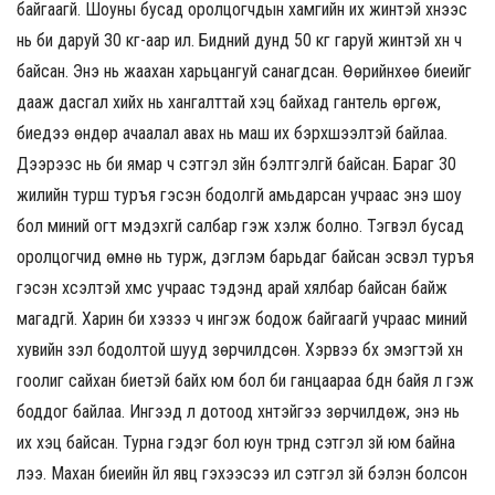
байгаагүй. Шоуны бусад оролцогчдын хамгийн их жинтэй хүнээс
нь би даруй 30 кг-аар илүү. Бидний дунд 50 кг гаруй жинтэй хүн ч
байсан. Энэ нь жаахан харьцангуй санагдсан. Өөрийнхөө биеийг
дааж дасгал хийх нь хангалттай хэцүү байхад гантель өргөж,
биедээ өндөр ачаалал авах нь маш их бэрхшээлтэй байлаа.
Дээрээс нь би ямар ч сэтгэл зүйн бэлтгэлгүй байсан. Бараг 30
жилийн турш туръя гэсэн бодолгүй амьдарсан учраас энэ шоу
бол миний огт мэдэхгүй салбар гэж хэлж болно. Тэгвэл бусад
оролцогчид өмнө нь турж, дэглэм барьдаг байсан эсвэл туръя
гэсэн хүсэлтэй хүмүүс учраас тэдэнд арай хялбар байсан байж
магадгүй. Харин би хэзээ ч ингэж бодож байгаагүй учраас миний
хувийн үзэл бодолтой шууд зөрчилдсөн. Хэрвээ бүх эмэгтэй хүн
гоолиг сайхан биетэй байх юм бол би ганцаараа бүдүүн байя л гэж
боддог байлаа. Ингээд л дотоод хүнтэйгээ зөрчилдөж, энэ нь
их хэцүү байсан. Турна гэдэг бол юун түрүүнд сэтгэл зүй юм байна
лээ. Махан биеийн үйл явц гэхээсээ илүү сэтгэл зүй бэлэн болсон