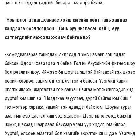
цагт л хүн турдаг гэдгийг биеэрээ мэдэрч байна.
-Нэвтрүүлэг цацагдсанаас хойш хүмүүсийн өөрт тань хандах
хандлага өөрчлөгдсөн үү. Тань руу чиглэсэн сайн, муу
сэтгэгдлийг яаж хүлээж авч байгаа вэ?
-Комедиагаараа танигдаж эхлэхэд л хүмүүс намайг үзэн яддаг
байсан. Одоо ч хэвээрээ л байна. Гол нь Aнухайгийн фитнес шоу
бол реалити шоу. Иймээс би шоугаа үзүүштэй байгаасай гэх үүднээс
өөрийнхөөрөө, зарим үед хэтрүүлэгтэй ч байсан. Үзэгчид харин
үргэлж инээж, жаргалтай гоё сайхан байгаа мэт жүжиглэдэг хүнд
дуртай юм шиг ээ. “Наадахаа явуулаач, дургүй байгаа юм биш үү”
гэх мэтээр харааж, намайг үзэн ядаад л байх юм. Шоуны зураг
авалтын үеэр дасгал хийгээд ядарсан. Дээр нь өлсөөд байхад
нэмж, шахаад шаардаад байхаар улам уур хүрдэг юм билээ.
Ууртай, өлссөн эмэгтэй бол хамгийн аюултай хүн шүү дээ. Үзэгчид