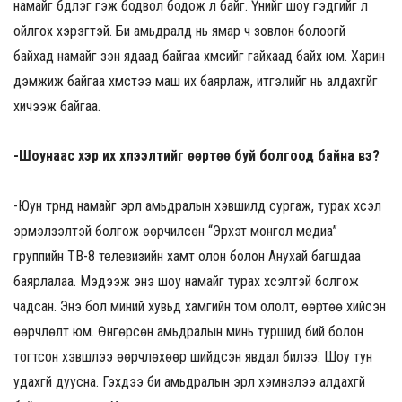
намайг бүдүүлэг гэж бодвол бодож л байг. Үүнийг шоу гэдгийг л
ойлгох хэрэгтэй. Би амьдралд нь ямар ч зовлон болоогүй
байхад намайг үзэн ядаад байгаа хүмүүсийг гайхаад байх юм. Харин
дэмжиж байгаа хүмүүстээ маш их баярлаж, итгэлийг нь алдахгүйг
хичээж байгаа.
-Шоунаас хэр их хүлээлтийг өөртөө буй болгоод байна вэ?
-Юун түрүүнд намайг эрүүл амьдралын хэвшилд сургаж, турах хүсэл
эрмэлзэлтэй болгож өөрчилсөн “Эрхэт монгол медиа”
группийн ТВ-8 телевизийн хамт олон болон Анухай багшдаа
баярлалаа. Мэдээж энэ шоу намайг турах хүсэлтэй болгож
чадсан. Энэ бол миний хувьд хамгийн том ололт, өөртөө хийсэн
өөрчлөлт юм. Өнгөрсөн амьдралын минь туршид бий болон
тогтсон хэвшлээ өөрчлөхөөр шийдсэн явдал билээ. Шоу тун
удахгүй дуусна. Гэхдээ би амьдралын эрүүл хэмнэлээ алдахгүй