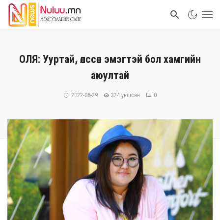
ОЛЯ: Ууртай, өлссөн эмэгтэй бол хамгийн
аюултай
2022-06-29
324 уншсан
0