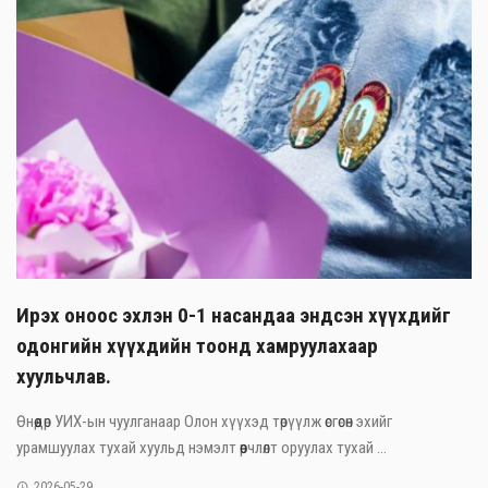
Ирэх оноос эхлэн 0-1 насандаа эндсэн хүүхдийг
одонгийн хүүхдийн тоонд хамруулахаар
хуульчлав.
Өнөөдөр УИХ-ын чуулганаар Олон хүүхэд төрүүлж өсгөсөн эхийг
урамшуулах тухай хуульд нэмэлт өөрчлөлт оруулах тухай ...
2026-05-29