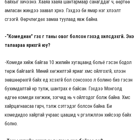
байхыг хичээнэ. Хааяа хааяа шантармаар санагддаг ч, өөртөө
амласан жиндээ заавал хүрнэ. Гэхдээ би ямар нэг хүлээлт
үүсгээгүй. Өөрчлөгдөх замаа туулаад явж байна.
-“Комедиан” гэх үг таны овог болсон гэхэд хилсдэхгүй. Энэ
талаараа ярихгүй юу?
-Комеди хийж байгаа 10 жилийн хугацаанд больё гэсэн бодол
төрж байгаагүй. Миний хөгжилтэй яриаг хүмүүс ойлгохгүй, хүлээн
зөвшөөрөхгүй байх үед хүсэхгүй бол сонсохоо л болино биз гэсэн
бухимдалтай нүүр тулж, шантрах үе байсан. Гэхдээ Монголд
өдгөө комеди хөгжиж, үзэгчид нь ч ойлгодог болж байна. Хүмүүс
хайрцагнаасаа гарч, тэлж сэтгэдэг болсон байна. Би
комедидоо хайртай учраас цаашид ч үргэлжлүүлэн хийсээр байх
болно.