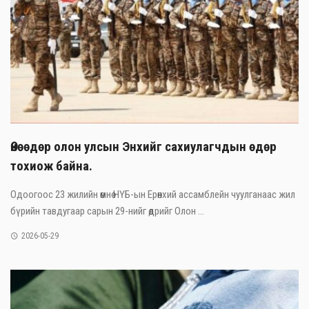
Өнөөдөр олон улсын Энхийг сахиулагчдын өдөр
тохиож байна.
Одоогоос 23 жилийн өмнө НҮБ-ын Ерөнхий ассамблейн чуулганаас жил
бүрийн тавдугаар сарын 29-нийг өдрийг Олон ...
2026-05-29