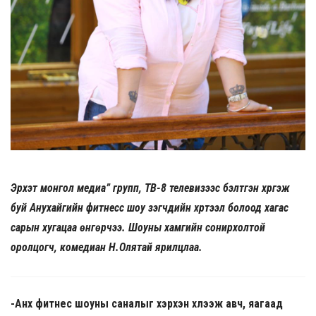
Эрхэт монгол медиа” групп, ТВ-8 телевизээс бэлтгэн хүргэж
буй Анухайгийн фитнесс шоу үзэгчдийн хүртээл болоод хагас
сарын хугацаа өнгөрчээ. Шоуны хамгийн сонирхолтой
оролцогч, комедиан Н.Олятай ярилцлаа.
-Анх фитнес шоуны саналыг хэрхэн хүлээж авч, яагаад