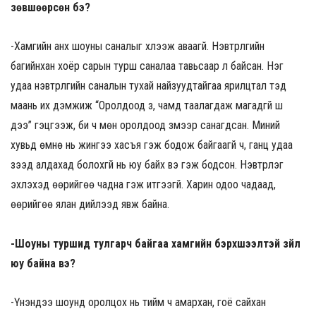
зөвшөөрсөн бэ?
-Хамгийн анх шоуны саналыг хүлээж аваагүй. Нэвтрүүлгийн
багийнхан хоёр сарын турш саналаа тавьсаар л байсан. Нэг
удаа нэвтрүүлгийн саналын тухай найзуудтайгаа ярилцтал тэд
маань их дэмжиж “Оролдоод үз, чамд таалагдаж магадгүй шүү
дээ” гэцгээж, би ч мөн оролдоод үзмээр санагдсан. Миний
хувьд өмнө нь жингээ хасъя гэж бодож байгаагүй ч, ганц удаа
үзээд алдахад болохгүй нь юу байх вэ гэж бодсон. Нэвтрүүлэг
эхлэхэд өөрийгөө чадна гэж итгээгүй. Харин одоо чадаад,
өөрийгөө ялан дийлээд явж байна.
-Шоуны туршид тулгарч байгаа хамгийн бэрхшээлтэй зүйл
юу байна вэ?
-Үнэндээ шоунд оролцох нь тийм ч амархан, гоё сайхан