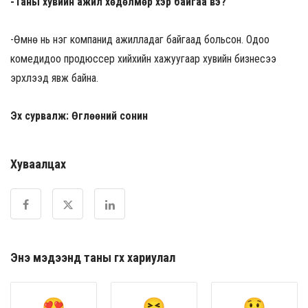
-Таны хувийн ажил хөдөлмөр хэр байгаа вэ?
-Өмнө нь нэг компанид ажилладаг байгаад больсон. Одоо
комедидоо продюссер хийхийн хажуугаар хувийн бизнесээ
эрхлээд явж байна.
Эх сурвалж: Өглөөний сонин
Хуваалцах
Энэ мэдээнд таны өгөх хариулал