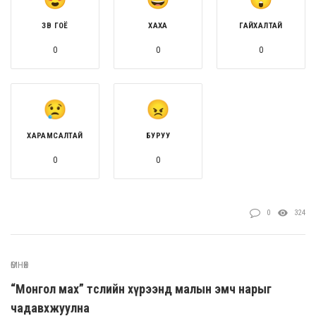
ЗӨВ ГОЁ
ХАХА
ГАЙХАЛТАЙ
0
0
0
ХАРАМСАЛТАЙ
БУРУУ
0
0
0
324
ӨМНӨХ
“Монгол мах” төслийн хүрээнд малын эмч нарыг
чадавхжуулна