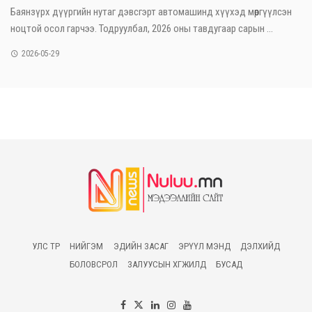
Баянзүрх дүүргийн нутаг дэвсгэрт автомашинд хүүхэд мөргүүлсэн
ноцтой осол гарчээ. Тодруулбал, 2026 оны тавдугаар сарын ...
2026-05-29
УЛС ТӨР
НИЙГЭМ
ЭДИЙН ЗАСАГ
ЭРҮҮЛ МЭНД
ДЭЛХИЙД
БОЛОВСРОЛ
ЗАЛУУСЫН ХӨГЖИЛД
БУСАД