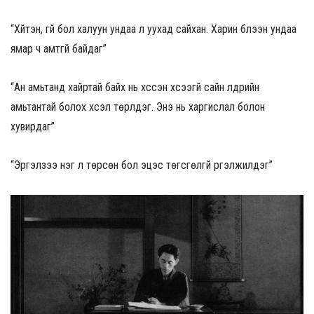
“Хүйтэн, үгүй бол халуун ундаа л уухад сайхан. Харин бүлээн ундаа
ямар ч амтгүй байдаг”
“Ан амьтанд хайртай байх нь хүссэн хүсээгүй сайн үүлдрийн
амьтантай болох хүсэл төрүүлдэг. Энэ нь харгислал болон
хувирдаг”
“Эргэлзээ нэг л төрсөн бол эцэс төгсгөлгүй үргэлжилдэг”