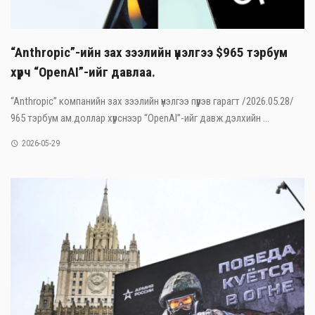
“Anthropic”-ийн зах зээлийн үнэлгээ $965 тэрбум
хүрч “OpenAI”-ийг давлаа.
“Anthropic” компанийн зах зээлийн үнэлгээ пүрэв гарагт /2026.05.28/
965 тэрбум ам.доллар хүрснээр “OpenAI”-ийг давж дэлхийн ...
2026-05-29