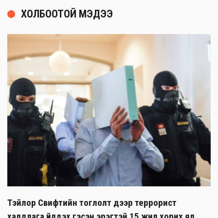
ХОЛБООТОЙ МЭДЭЭ
Тэйлор Свифтийн тоглолт дээр террорист
халдлага үйлдэх гэсэн эрэгтэй 15 жил хорих ял