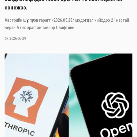
сонсжээ.
Австрийн шүүх пүрэв гарагт /2026.05.28/ мэдэгдэл хийхдээ 21 настай
Беран А гэх эрэгтэй Тэйлор Свифтийн ...
2026-05-29