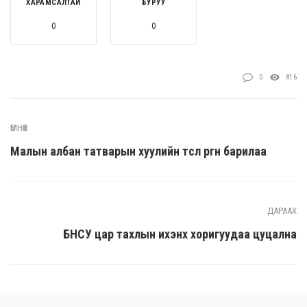
ХАРАМСАЛТАЙ
БУРУУ
0
0
0
816
ӨМНӨХ
Малын албан татварын хуулийн төсөл өргөн барилаа
ДАРААХ
БНСУ цар тахлын ихэнх хоригуудаа цуцална