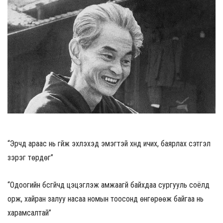
“Эрчүүд араас нь гүйж эхлэхэд эмэгтэй хүнд ичих, баярлах сэтгэл
зэрэг төрдөг”
“Одоогийн бүсгүйчүүд цэцэглэж амжаагүй байхдаа сургууль соёлд
орж, хайран залуу насаа номын тоосонд өнгөрөөж байгаа нь
харамсалтай”