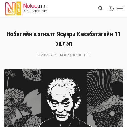
Нобелийн шагналт Ясүнари Кавабатагийн 11
эшлэл
2022-04-16
816 уншсан
0