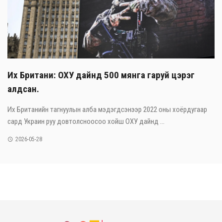
Их Британи: ОХУ дайнд 500 мянга гаруй цэрэг
алдсан.
Их Британийн тагнуулын алба мэдэгдсэнээр 2022 оны хоёрдугаар
сард Украин руу довтолсноосоо хойш ОХУ дайнд ...
2026-05-28