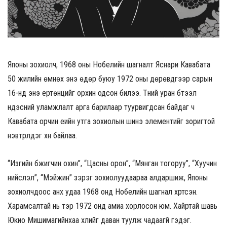
Японы зохиолч, 1968 оны Нобелийн шагналт Ясүнари Кавабата
50 жилийн өмнөх энэ өдөр буюу 1972 оны дөрөвдүгээр сарын
16-нд энэ ертөнцийг орхин одсон билээ. Түүний уран бүтээл
үндэсний уламжлалт арга барилаар туурвигдсан байдаг ч
Кавабата орчин үеийн утга зохиолын шинэ элементийг зоригтой
нэвтрүүлдэг хүн байлаа.
“Изүгийн бүжигчин охин”, “Цасны орон”, “Мянган тогоруу”, “Хуучин
нийслэл”, “Мэйжин” зэрэг зохиолуудаараа алдаршиж, Японы
зохиолчдоос анх удаа 1968 онд Нобелийн шагнал хүртсэн.
Харамсалтай нь тэр 1972 онд амиа хорлосон юм. Хайртай шавь
Юкио Мишимагийнхаа үхлийг даван туулж чадаагүй гэдэг.