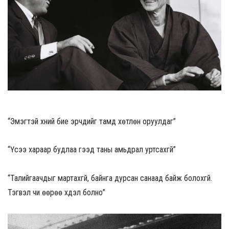
“Эмэгтэй хүний бие эрчүүдийг тамд хөтлөн оруулдаг”
“Үсээ хараар будлаа гээд таны амьдрал уртсахгүй”
“Талийгаачдыг мартахгүй, байнга дурсан санаад байж болохгүй.
Тэгвэл чи өөрөө үхдэл болно”