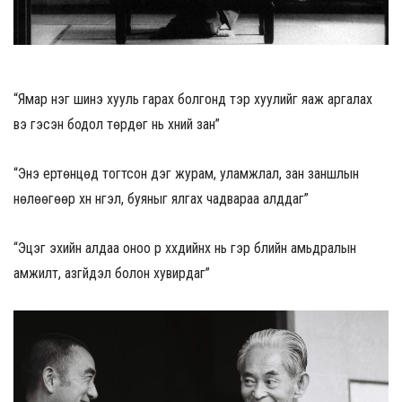
“Ямар нэг шинэ хууль гарах болгонд тэр хуулийг яаж аргалах
вэ гэсэн бодол төрдөг нь хүний зан”
“Энэ ертөнцөд тогтсон дэг журам, уламжлал, зан заншлын
нөлөөгөөр хүн нүгэл, буяныг ялгах чадвараа алддаг”
“Эцэг эхийн алдаа оноо үр хүүхдийнх нь гэр бүлийн амьдралын
амжилт, азгүйдэл болон хувирдаг”