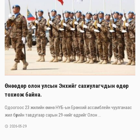
Өнөөдөр олон улсын Энхийг сахиулагчдын өдөр
тохиож байна.
Одоогоос 23 жилийн өмнө НҮБ-ын Ерөнхий ассамблейн чуулганаас
жил бүрийн тавдугаар сарын 29-нийг өдрийг Олон ...
2026-05-29