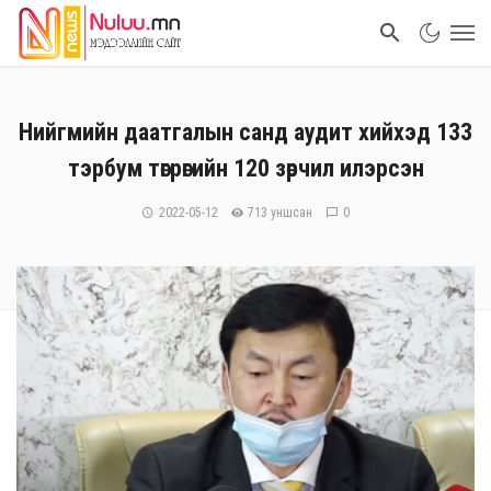
Нийгмийн даатгалын санд аудит хийхэд 133
тэрбум төгрөгийн 120 зөрчил илэрсэн
2022-05-12
713 уншсан
0