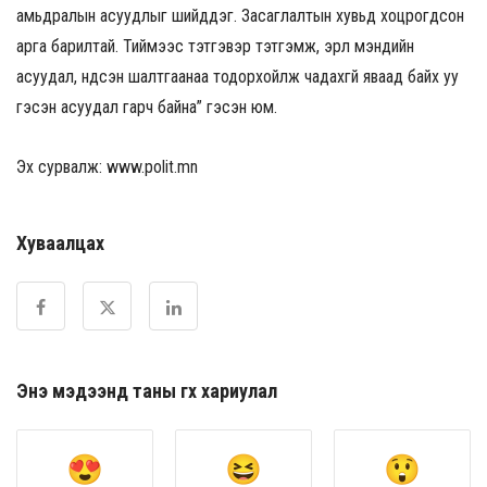
амьдралын асуудлыг шийддэг. Засаглалтын хувьд хоцрогдсон
арга барилтай. Тиймээс тэтгэвэр тэтгэмж, эрүүл мэндийн
асуудал, үндсэн шалтгаанаа тодорхойлж чадахгүй яваад байх уу
гэсэн асуудал гарч байна” гэсэн юм.
Эх сурвалж: www.polit.mn
Хуваалцах
Энэ мэдээнд таны өгөх хариулал