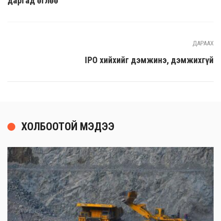
даргад өглөө
ДАРААХ
IPO хийхийг дэмжинэ, дэмжихгүй
ХОЛБООТОЙ МЭДЭЭ