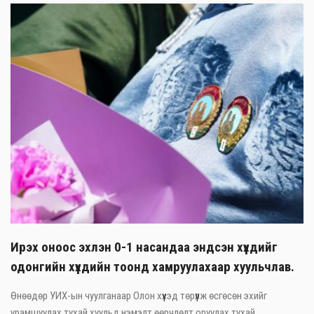
Ирэх оноос эхлэн 0-1 насандаа эндсэн хүүхдийг
одонгийн хүүхдийн тоонд хамруулахаар хуульчлав.
Өнөөдөр УИХ-ын чуулганаар Олон хүүхэд төрүүлж өсгөсөн эхийг
урамшуулах тухай хуульд нэмэлт өөрчлөлт оруулах тухай ...