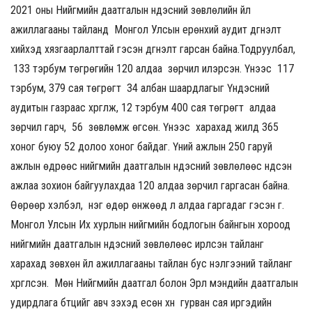
2021 оны Нийгмийн даатгалын үндэсний зөвлөлийн үйл
ажиллагааны тайланд Монгол Улсын ерөнхий аудит дүгнэлт
хийхэд хязгаарлалттай гэсэн дүгнэлт гарсан байна.Тодруулбал,
133 тэрбум төгрөгийн 120 алдаа зөрчил илэрсэн. Үүнээс 117
тэрбум, 379 сая төгрөгт 34 албан шаардлагыг Үндэсний
аудитын газраас хүргүүлж, 12 тэрбум 400 сая төгрөгт алдаа
зөрчил гарч, 56 зөвлөмж өгсөн. Үүнээс харахад жилд 365
хоног буюу 52 долоо хоног байдаг. Үүний ажлын 250 гаруй
ажлын өдрөөс нийгмийн даатгалын үндэсний зөвлөлөөс үндсэн
ажлаа зохион байгуулахдаа 120 алдаа зөрчил гаргасан байна.
Өөрөөр хэлбэл, нэг өдөр өнжөөд л алдаа гаргадаг гэсэн үг.
Монгол Улсын Их хурлын нийгмийн бодлогын байнгын хороод
нийгмийн даатгалын үндэсний зөвлөлөөс ирүүлсэн тайланг
харахад зөвхөн үйл ажиллагааны тайлан бус үнэлгээний тайланг
хүргүүлсэн. Мөн Нийгмийн даатгал болон Эрүүл мэндийн даатгалын
удирдлага бүтцийг авч үзэхэд есөн хүн гурван сая иргэдийн