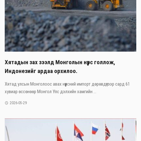
Хятадын зах зээлд Монголын нүүрс голлож,
Индонезийг ардаа орхилоо.
Хятад улсын Монголоос авах нүүрсний импорт дөрөвдүгээр сард 61
хувиар өссөнөөр Монгол Улс дэлхийн хамгийн ...
2026-05-29