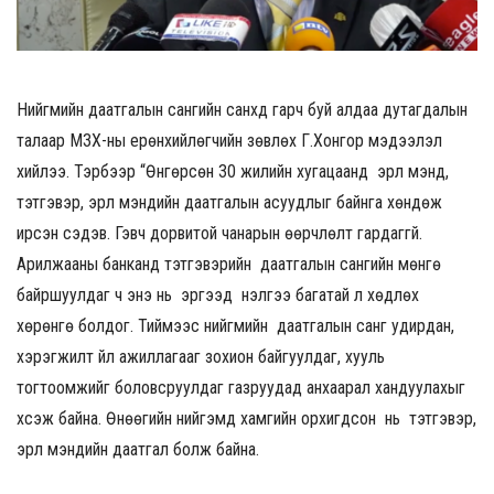
Нийгмийн даатгалын сангийн санхүүд гарч буй алдаа дутагдалын
талаар МЗХ-ны ерөнхийлөгчийн зөвлөх Г.Хонгор мэдээлэл
хийлээ. Тэрбээр “Өнгөрсөн 30 жилийн хугацаанд эрүүл мэнд,
тэтгэвэр, эрүүл мэндийн даатгалын асуудлыг байнга хөндөж
ирсэн сэдэв. Гэвч дорвитой чанарын өөрчлөлт гардаггүй.
Арилжааны банканд тэтгэвэрийн даатгалын сангийн мөнгө
байршуулдаг ч энэ нь эргээд үнэлгээ багатай үл хөдлөх
хөрөнгө болдог. Тиймээс нийгмийн даатгалын санг удирдан,
хэрэгжилт үйл ажиллагааг зохион байгуулдаг, хууль
тогтоомжийг боловсруулдаг газруудад анхаарал хандуулахыг
хүсэж байна. Өнөөгийн нийгэмд хамгийн орхигдсон нь тэтгэвэр,
эрүүл мэндийн даатгал болж байна.