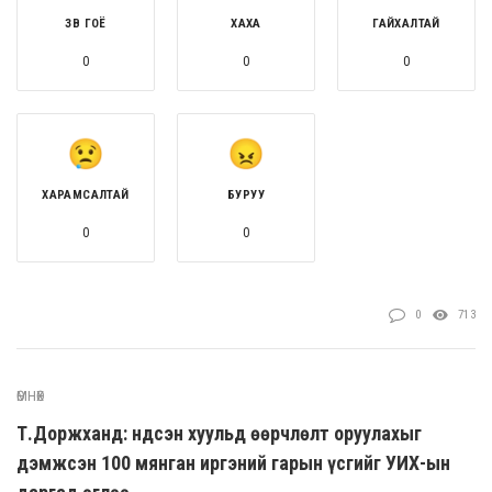
ЗӨВ ГОЁ
ХАХА
ГАЙХАЛТАЙ
0
0
0
ХАРАМСАЛТАЙ
БУРУУ
0
0
0
713
ӨМНӨХ
Т.Доржханд: Үндсэн хуульд өөрчлөлт оруулахыг
дэмжсэн 100 мянган иргэний гарын үсгийг УИХ-ын