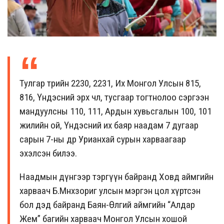
Тулгар төрийн 2230, 2231, Их Монгол Улсын 815,
816, Үндэсний эрх чөлөө, тусгаар тогтнолоо сэргээн
мандуулсны 110, 111, Ардын хувьсгалын 100, 101
жилийн ой, Үндэсний их баяр наадам 7 дугаар
сарын 7-ны өдөр Урианхай сурын харваагаар
эхэлсэн билээ.
Наадмын дүнгээр тэргүүн байранд Ховд аймгийн
харваач Б.Мөнхзориг улсын мэргэн цол хүртсэн
бол дэд байранд Баян-Өлгий аймгийн “Алдар
Жем” багийн харваач Монгол Улсын хошой