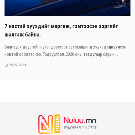
7 настай хүүхдийг мөргөж, гэмтээсэн хэргийг
шалгаж байна.
Баянзүрх дүүргийн нутаг дэвсгэрт автомашинд хүүхэд мөргүүлсэн
ноцтой осол гарчээ. Тодруулбал, 2026 оны тавдугаар сарын ...
2026-05-29