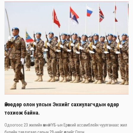
Өнөөдөр олон улсын Энхийг сахиулагчдын өдөр
тохиож байна.
Одоогоос 23 жилийн өмнө НҮБ-ын Ерөнхий ассамблейн чуулганаас жил
бүрийн тавдугаар сарын 29-нийг өдрийг Олон ...