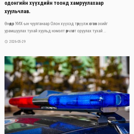
одонгийн хүүхдийн тоонд хамруулахаар
хуульчлав.
Өнөөдөр УИХ-ын чуулганаар Олон хүүхэд төрүүлж өсгөсөн эхийг
урамшуулах тухай хуульд нэмэлт өөрчлөлт оруулах тухай ...
2026-05-29