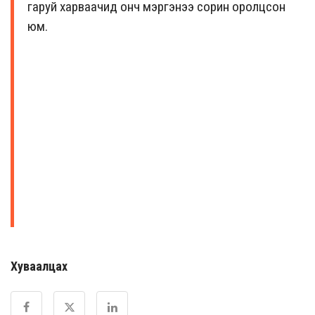
гаруй харваачид онч мэргэнээ сорин оролцсон
юм.
Хуваалцах