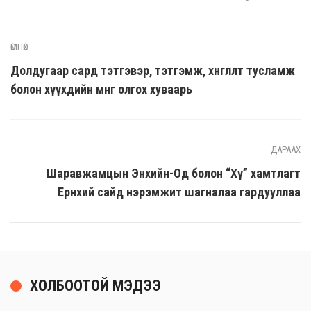
ӨМНӨХ
Долдугаар сард тэтгэвэр, тэтгэмж, хөнгөлөлт тусламж
болон хүүхдийн мөнгө олгох хуваарь
ДАРААХ
Шаравжамцын Энхийн-Од болон “Хү” хамтлагт
Ерөнхий сайд нэрэмжит шагналаа гардууллаа
ХОЛБООТОЙ МЭДЭЭ