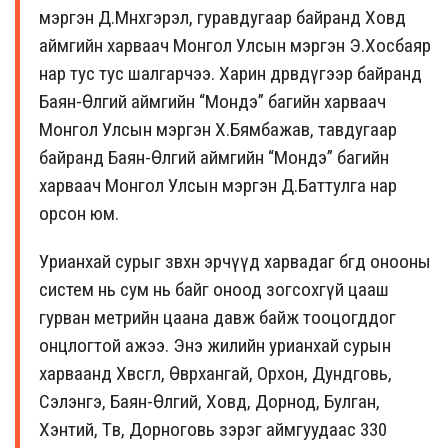
мэргэн Д.Мөнхгэрэл, гуравдугаар байранд Ховд
аймгийн харваач Монгол Улсын мэргэн Э.Хосбаяр
нар тус тус шалгарчээ. Харин дөрөвдүгээр байранд
Баян-Өлгий аймгийн “Мондэ” багийн харваач
Монгол Улсын мэргэн Х.Бямбажав, тавдугаар
байранд Баян-Өлгий аймгийн “Мондэ” багийн
харваач Монгол Улсын мэргэн Д.Баттулга нар
орсон юм.
Урианхай сурыг зөвхөн эрчүүд харвадаг бөгөөд онооны
систем нь сум нь байг оноод зогсохгүй цааш
гурван метрийн цаана давж байж тооцогддог
онцлогтой ажээ. Энэ жилийн урианхай сурын
харваанд Хөвсгөл, Өвөрхангай, Орхон, Дундговь,
Сэлэнгэ, Баян-Өлгий, Ховд, Дорнод, Булган,
Хэнтий, Төв, Дорноговь зэрэг аймгуудаас 330