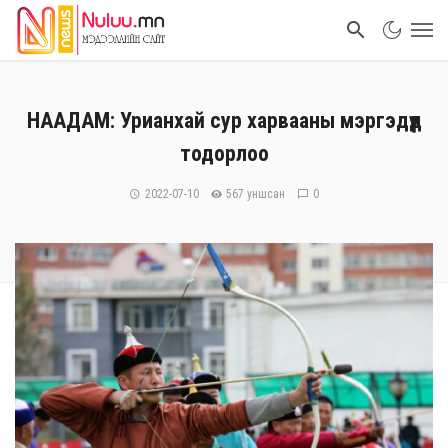
НААДАМ: Урианхай сур харвааны мэргэдүүд
тодорлоо
2022-07-10
567 уншсан
0