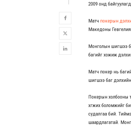
2009 онд байгуулаг
Матч
покерын дэлхи
Македоны Гевгелияа
Монголын шигшээ ба
багийг хожиж дэлхийн
Матч покер нь багий
шигшээ баг дэлхийн
Покерын холбооны тө
хөгжих боломжийг би
судалгаа бий. Тиймэ
шаардлагатай. Монг