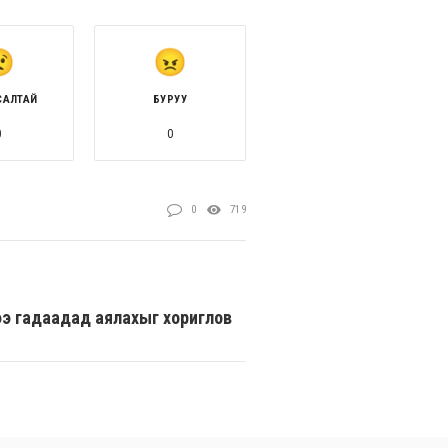
САЛТАЙ
БУРУУ
0
0
0
719
ээ гадаадад аялахыг хориглов