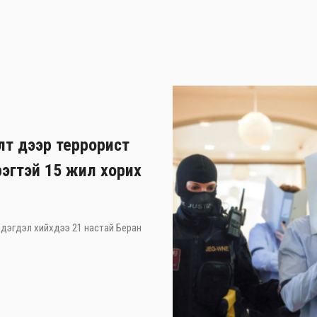
лт дээр террорист
рэгтэй 15 жил хорих
 мэдэгдэл хийхдээ 21 настай Беран