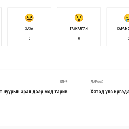
ХАХА
ГАЙХАЛТАЙ
ХАРАМ
0
0
ӨМНӨХ
ДАРААХ
т нуурын арал дээр мод тарив
Хятад улс иргэд