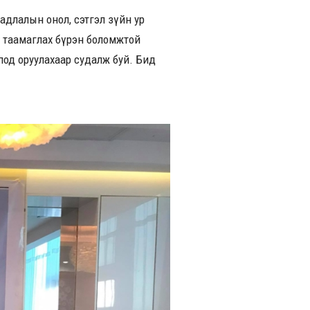
гадлалын онол, сэтгэл зүйн ур
н таамаглах бүрэн боломжтой
под оруулахаар судалж буй. Бид