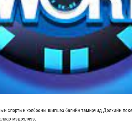
керын спортын холбооны шигшээ багийн тамирчид Дэлхийн пок
алаар мэдээллээ.