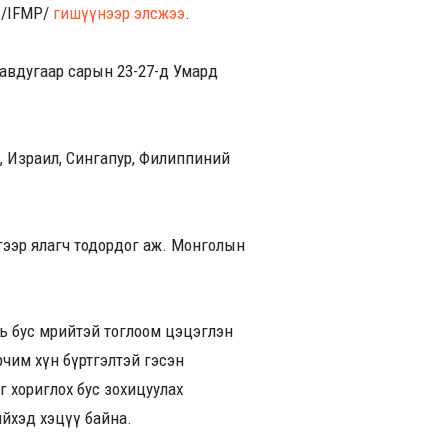
 /IFMP/
гишүүнээр элсжээ
.
авдугаар сарын 23-27-д Умард
, Израил, Сингапур, Филиппиний
нгээр ялагч тодордог аж. Монголын
ь бус мөрийтэй тоглоом цэцэглэн
рчим хүн бүртгэлтэй гэсэн
г хориглох бус зохицуулах
йхэд хэцүү байна.