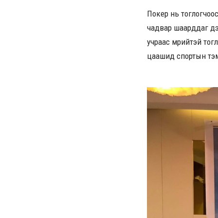
Покер нь тоглогчоос
чадвар шаарддаг дэл
учраас мөрийтэй тог
цаашид спортын тэм