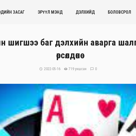
ЭДИЙН ЗАСАГ
ЭРҮҮЛ МЭНД
ДЭЛХИЙД
БОЛОВСРОЛ
 шигшээ баг дэлхийн аварга шал
өрсөлдөнө
2022-05-16
719 уншсан
0