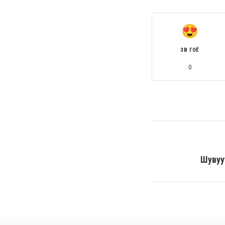
ЗӨВ ГОЁ
0
Шувуу