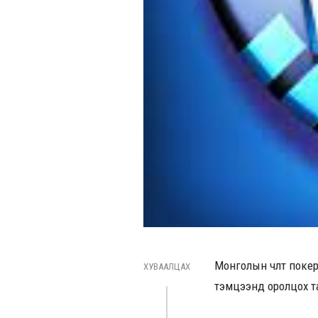
Монголын чөлөөт по
ХУВААЛЦАХ
тэмцээнд оролцох т