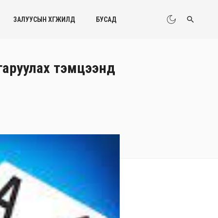
ЗАЛУУСЫН ХӨГЖИЛД
БУСАД
гаруулах тэмцээнд