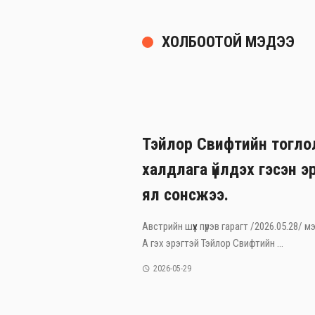
ХОЛБООТОЙ МЭДЭЭ
Тэйлор Свифтийн тогло
халдлага үйлдэх гэсэн э
ял сонсжээ.
Австрийн шүүх пүрэв гарагт /2026.05.28/
А гэх эрэгтэй Тэйлор Свифтийн ...
2026-05-29