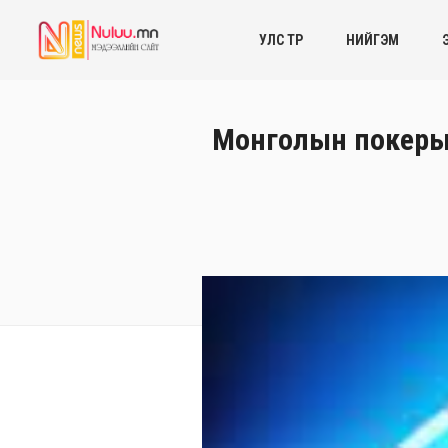
УЛС ТӨР
НИЙГЭМ
Монголын покерын