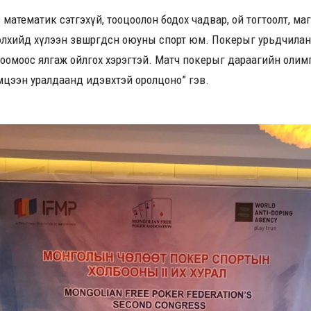
 математик сэтгэхүй, тооцоолон бодох чадвар, ой тогтоолт, ма
хийд хүлээн зөвшөөрөгдсөн оюуны спорт юм. Покерыг урьдчила
лоомоос ялгаж ойлгох хэрэгтэй. Матч покерыг дараагийн олим
цээн уралдаанд идэвхтэй оролцоно” гэв.