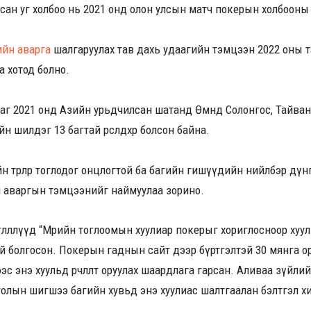
дсан уг холбоо нь 2021 онд олон улсын матч покерын холбооны
йн аварга
шалгаруулах тав дахь удаагийн тэмцээн 2022 оны т
 хотод болно.
г 2021 онд Азийн урьдчилсан шатанд Өмнөд Солонгос, Тайван
 шилдэг 13 багтай өрсөлдөхөөр болсон байна.
н төрлөөр тоглодог онцлогтой ба багийн гишүүдийн нийлбэр дү
 аваргын тэмцээнийг наймуулаа зорино.
лөөллүүд “Мөрийн тоглоомын хуулиар покерыг хориглосноор хуул
й болгосон. Покерын гаднын сайт дээр бүртгэлтэй 30 мянга о
эс энэ хуульд өөрчлөлт оруулах шаардлага гарсан. Аливаа зүйлий
олын шигшээ багийн хувьд энэ хуулиас шалтгаалан бэлтгэл хи