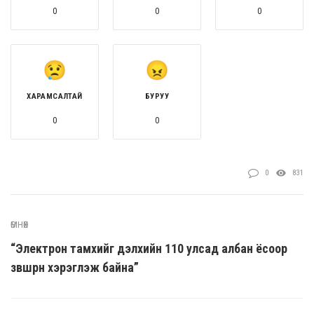
0
0
0
ХАРАМСАЛТАЙ
БУРУУ
0
0
0
831
ӨМНӨХ
“Электрон тамхийг дэлхийн 110 улсад албан ёсоор
зөвшөөрөн хэрэглэж байна”