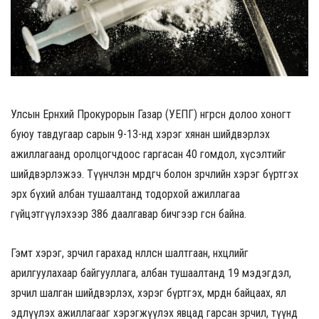
Улсын Ерөнхий Прокурорын Газар (УЕПГ) өнгөрсөн долоо хоногт
буюу тавдугаар сарын 9-13-нд хэрэг хянан шийдвэрлэх
ажиллагаанд оролцогчдоос гаргасан 40 гомдол, хүсэлтийг
шийдвэрлэжээ. Түүнчлэн мөрдөгч болон зөрчлийн хэрэг бүртгэх
эрх бүхий албан тушаалтанд тодорхой ажиллагаа
гүйцэтгүүлэхээр 386 даалгавар бичгээр өгсөн байна.
Гэмт хэрэг, зөрчил гарахад нөлөөлсөн шалтгаан, нөхцөлийг
арилгуулахаар байгууллага, албан тушаалтанд 19 мэдэгдэл,
зөрчил шалган шийдвэрлэх, хэрэг бүртгэх, мөрдөн байцаах, ял
эдлүүлэх ажиллагааг хэрэгжүүлэх явцад гарсан зөрчил, түүнд