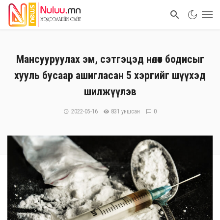
Мансууруулах эм, сэтгэцэд нөлөөт бодисыг
хууль бусаар ашигласан 5 хэргийг шүүхэд
шилжүүлэв
2022-05-16
831 уншсан
0