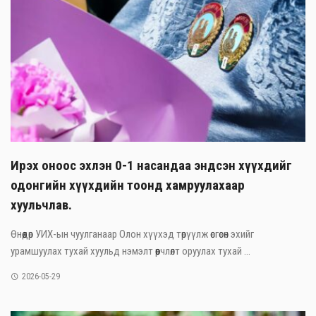
Ирэх оноос эхлэн 0-1 насандаа эндсэн хүүхдийг
одонгийн хүүхдийн тоонд хамруулахаар
хуульчлав.
Өнөөдөр УИХ-ын чуулганаар Олон хүүхэд төрүүлж өсгөсөн эхийг
урамшуулах тухай хуульд нэмэлт өөрчлөлт оруулах тухай ...
2026-05-29