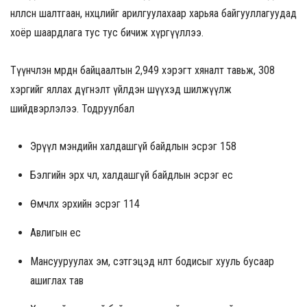
нөлөөлсөн шалтгаан, нөхцөлийг арилгуулахаар харьяа байгууллагуудад
хоёр шаардлага тус тус бичиж хүргүүллээ.
Түүнчлэн мөрдөн байцаалтын 2,949 хэрэгт хяналт тавьж, 308
хэргийг яллах дүгнэлт үйлдэн шүүхэд шилжүүлж
шийдвэрлэлээ. Тодруулбал
Эрүүл мэндийн халдашгүй байдлын эсрэг 158
Бэлгийн эрх чөлөө, халдашгүй байдлын эсрэг ес
Өмчлөх эрхийн эсрэг 114
Авлигын ес
Мансууруулах эм, сэтгэцэд нөлөөт бодисыг хууль бусаар
ашиглах тав