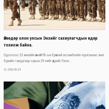
Өнөөдөр олон улсын Энхийг сахиулагчдын өдөр
тохиож байна.
Одоогоос 23 жилийн өмнө НҮБ-ын Ерөнхий ассамблейн чуулганаас жил
бүрийн тавдугаар сарын 29-нийг өдрийг Олон ...
2026-05-29