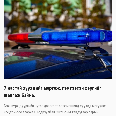
7 настай хүүхдийг мөргөж, гэмтээсэн хэргийг
шалгаж байна.
Баянзүрх дүүргийн нутаг дэвсгэрт автомашинд хүүхэд мөргүүлсэн
ноцтой осол гарчээ. Тодруулбал, 2026 оны тавдугаар сарын ...