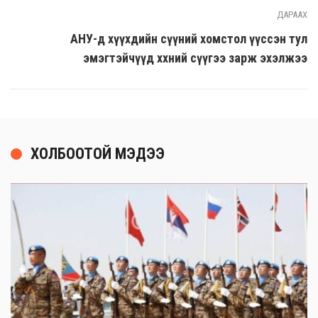
ДАРААХ
АНУ-д хүүхдийн сүүний хомстол үүссэн тул
эмэгтэйчүүд хөхний сүүгээ зарж эхэлжээ
ХОЛБООТОЙ МЭДЭЭ