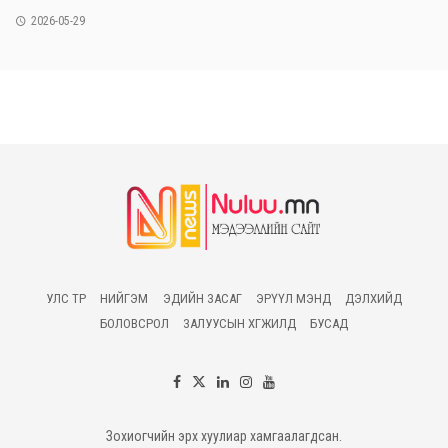
2026-05-29
УЛС ТӨР
НИЙГЭМ
ЭДИЙН ЗАСАГ
ЭРҮҮЛ МЭНД
ДЭЛХИЙД
БОЛОВСРОЛ
ЗАЛУУСЫН ХӨГЖИЛД
БУСАД
Зохиогчийн эрх хуулиар хамгаалагдсан.