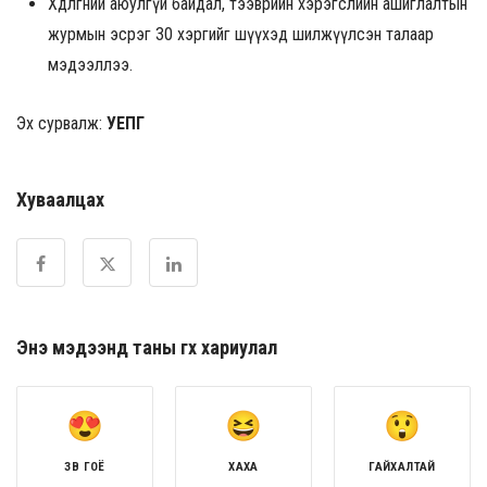
Хөдөлгөөний аюулгүй байдал, тээврийн хэрэгслийн ашиглалтын
журмын эсрэг 30 хэргийг шүүхэд шилжүүлсэн талаар
мэдээллээ.
Эх сурвалж:
УЕПГ
Хуваалцах
Энэ мэдээнд таны өгөх хариулал
ЗӨВ ГОЁ
ХАХА
ГАЙХАЛТАЙ