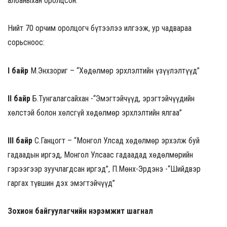
албаныхан оролцсон.
Нийт 70 орчим оролцогч бүтээлээ илгээж, ур чадвараа
сорьсноос:
I
байр
М.Энхзориг – “Хөдөлмөр эрхлэлтийн үзүүлэлтүүд”
II
байр
Б.Тунгалагсайхан -“Эмэгтэйчүүд, эрэгтэйчүүдийн
хөлстэй болон хөлсгүй хөдөлмөр эрхлэлтийн ялгаа”
III
байр
С.Ганцогт – “Монгол Улсад хөдөлмөр эрхэлж буй
гадаадын иргэд, Монгол Улсаас гадаадад хөдөлмөрийн
гэрээгээр зуучлагдсан иргэд”, П.Мөнх-Эрдэнэ -“Шийдвэр
гаргах түвшин дэх эмэгтэйчүүд”
Зохион байгуулагчийн нэрэмжит шагнал