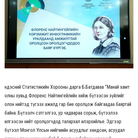
Үндэсний Статистикийн Хорооны дарга Б.Батдаваа “Манай хамт
олны хувьд Флоренс Найтингейлийн хийж бүтээсэн зүйлийг
олон нийтэд түгээх ажилд гар бие оролцож байгаадаа баяртай
байна. Бүтээлч сэтгэлгээ, ур чадвараа сорьж, бүтээлээ
илгээсэн нийт оролцогчдод талархал илэрхийлье. Эдгээр
бүтээл Монгол Улсын нийгмийн асуудлыг хөндсөн, асуудал