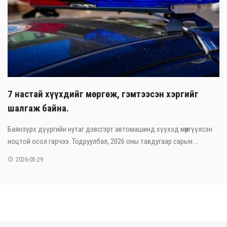
7 настай хүүхдийг мөргөж, гэмтээсэн хэргийг
шалгаж байна.
Баянзүрх дүүргийн нутаг дэвсгэрт автомашинд хүүхэд мөргүүлсэн
ноцтой осол гарчээ. Тодруулбал, 2026 оны тавдугаар сарын ...
2026-05-29