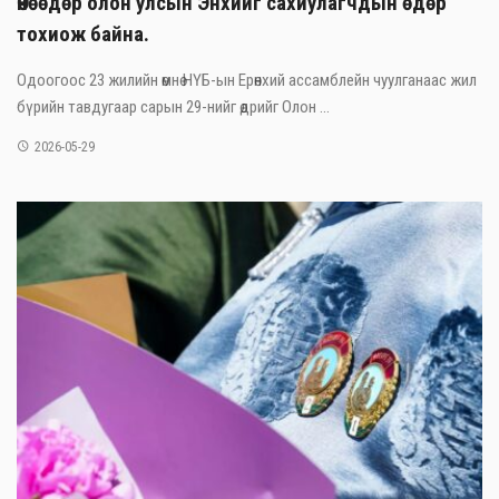
Өнөөдөр олон улсын Энхийг сахиулагчдын өдөр
тохиож байна.
Одоогоос 23 жилийн өмнө НҮБ-ын Ерөнхий ассамблейн чуулганаас жил
бүрийн тавдугаар сарын 29-нийг өдрийг Олон ...
2026-05-29