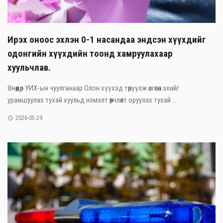
Ирэх оноос эхлэн 0-1 насандаа эндсэн хүүхдийг
одонгийн хүүхдийн тоонд хамруулахаар
хуульчлав.
Өнөөдөр УИХ-ын чуулганаар Олон хүүхэд төрүүлж өсгөсөн эхийг
урамшуулах тухай хуульд нэмэлт өөрчлөлт оруулах тухай ...
2026-05-29