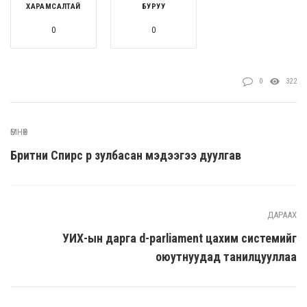
ХАРАМСАЛТАЙ
БУРУУ
0
0
0
322
ӨМНӨХ
Бритни Спирс үр зулбасан мэдээгээ дуулгав
ДАРААХ
УИХ-ын дарга d-parliament цахим системийг
оюутнуудад танилцууллаа