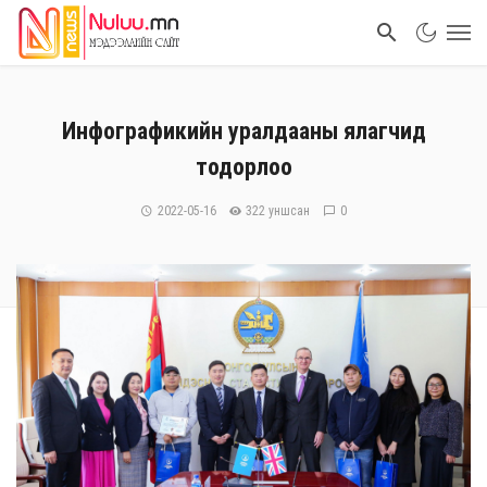
Инфографикийн уралдааны ялагчид
тодорлоо
2022-05-16
322 уншсан
0