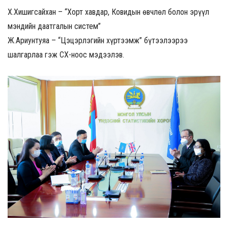
Х.Хишигсайхан – “Хорт хавдар, Ковидын өвчлөл болон эрүүл
мэндийн даатгалын систем”
Ж.Ариунтуяа – “Цэцэрлэгийн хүртээмж” бүтээлээрээ
шалгарлаа гэж ҮСХ-ноос мэдээлэв.