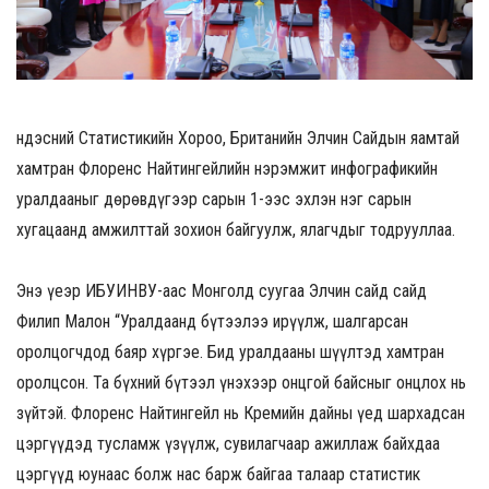
Үндэсний Статистикийн Хороо, Британийн Элчин Сайдын яамтай
хамтран Флоренс Найтингейлийн нэрэмжит инфографикийн
уралдааныг дөрөвдүгээр сарын 1-ээс эхлэн нэг сарын
хугацаанд амжилттай зохион байгуулж, ялагчдыг тодрууллаа.
Энэ үеэр ИБУИНВУ-аас Монголд суугаа Элчин сайд сайд
Филип Малон “Уралдаанд бүтээлээ ирүүлж, шалгарсан
оролцогчдод баяр хүргэе. Бид уралдааны шүүлтэд хамтран
оролцсон. Та бүхний бүтээл үнэхээр онцгой байсныг онцлох нь
зүйтэй. Флоренс Найтингейл нь Кремийн дайны үед шархадсан
цэргүүдэд тусламж үзүүлж, сувилагчаар ажиллаж байхдаа
цэргүүд юунаас болж нас барж байгаа талаар статистик