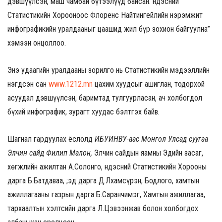
дэвшүүлсэн, маш чамбай бүтээлүүд байсан. Үндэсний
Статистикийн Хорооноос Флоренс Найтингейлийн нэрэмжит
инфографикийн уралдааныг цаашид жил бүр зохион байгуулна”
хэмээн онцоллоо.
Энэ удаагийн уралдааны зорилго нь Статистикийн мэдээллийн
нэгдсэн сан
www.1212.mn
цахим хуудсыг ашиглан, тодорхой
асуудал дэвшүүлсэн, баримтад тулгуурласан, ач холбогдол
бүхий инфографик, зурагт хуудас бэлтгэх байв.
Шагнал гардуулах ёслолд
И
БУИНВУ-аас
Монгол
Улсад
суу
гаа
Элчин сайд Филип Малон,
Элчин сайдын яамны Эдийн засаг,
хөгжлийн ажилтан А.Солонго, Үндэсний Статистикийн Хорооны
дарга Б.Батдаваа, ;эд дарга Д.Лхамсүрэн, Бодлого, хамтын
ажиллагааны газрын дарга Б.Саранчимэг, Хамтын ажиллагаа,
тархаалтын хэлтсийн дарга Л.Цэвээнжав болон холбогдох