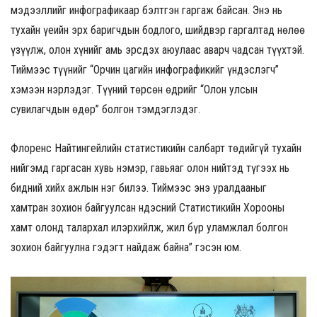
мэдээллийг инфографикаар бэлтгэн гаргаж байсан. Энэ нь
тухайн үеийн эрх баригчдын бодлого, шийдвэр гаргалтад нөлөө
үзүүлж, олон хүнийг амь эрсдэх аюулаас аварч чадсан түүхтэй.
Тиймээс түүнийг “Орчин цагийн инфографикийг үндэслэгч”
хэмээн нэрлэдэг. Түүний төрсөн өдрийг “Олон улсын
сувилагчдын өдөр” болгон тэмдэглэдэг.
Флоренс Найтингейлийн статистикийн салбарт төдийгүй тухайн
нийгэмд гаргасан хувь нэмэр, гавьяаг олон нийтэд түгээх нь
бидний хийх ажлын нэг билээ. Тиймээс энэ уралдааныг
хамтран зохион байгуулсан Үндэсний Статистикийн Хорооны
хамт олонд талархал илэрхийлж, жил бүр уламжлал болгон
зохион байгуулна гэдэгт найдаж байна” гэсэн юм.