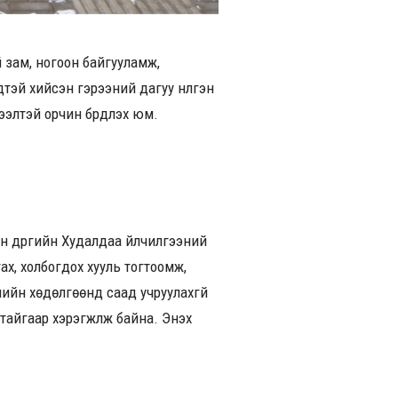
 зам, ногоон байгууламж,
тэй хийсэн гэрээний дагуу нүүлгэн
элтэй орчин бүрдүүлэх юм.
 дүүргийн Худалдаа үйлчилгээний
гах, холбогдох хууль тогтоомж,
чийн хөдөлгөөнд саад учруулахгүй
йгаар хэрэгжүүлж байна. Энэхүү