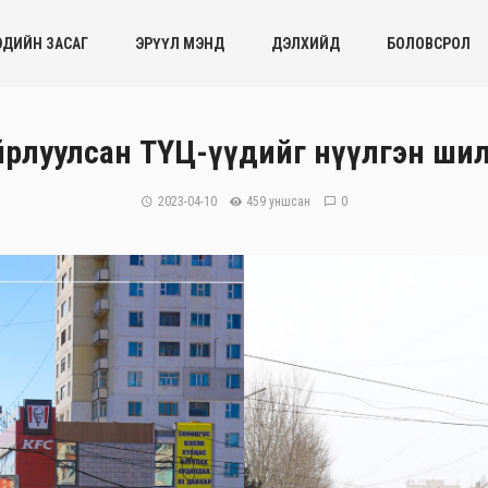
ЭДИЙН ЗАСАГ
ЭРҮҮЛ МЭНД
ДЭЛХИЙД
БОЛОВСРОЛ
 байрлуулсан ТҮЦ-үүдийг нүүлгэн ш
2023-04-10
459 уншсан
0