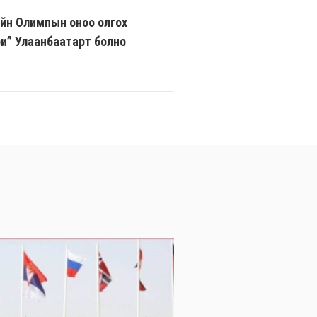
гийн Олимпын оноо олгох
ри” Улаанбаатарт болно