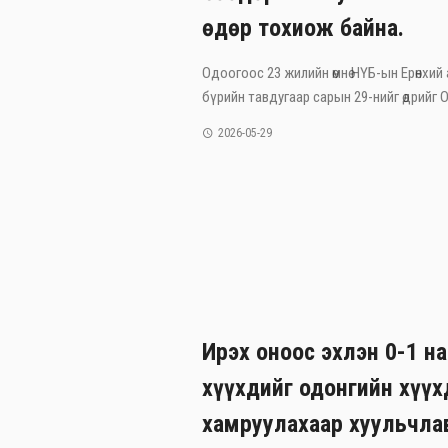
өдөр тохиож байна.
Одоогоос 23 жилийн өмнө НҮБ-ын Ерөнхий
бүрийн тавдугаар сарын 29-нийг өдрийг Ол
2026-05-29
Ирэх оноос эхлэн 0-1 н
хүүхдийг одонгийн хүү
хамруулахаар хуульчла