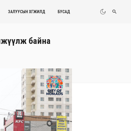
ЗАЛУУСЫН ХӨГЖИЛД
БУСАД
илжүүлж байна