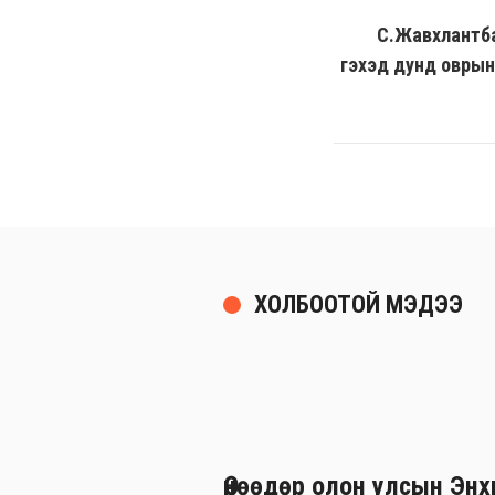
С.Жавхлантба
гэхэд дунд оврын
ХОЛБООТОЙ МЭДЭЭ
Өнөөдөр олон улсын Эн