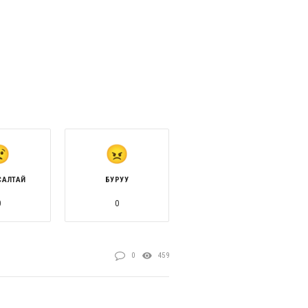
САЛТАЙ
БУРУУ
0
0
0
459