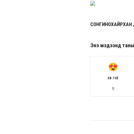
СОНГИНОХАЙРХАН Д
Энэ мэдээнд таны ө
ЗӨВ ГОЁ
0