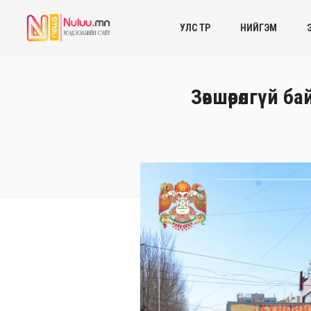
УЛС ТӨР
НИЙГЭМ
Зөвшөөрөлгүй