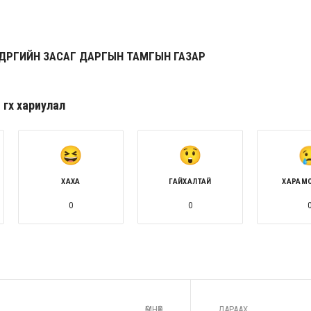
ҮҮРГИЙН ЗАСАГ ДАРГЫН ТАМГЫН ГАЗАР
гөх хариулал
ХАХА
ГАЙХАЛТАЙ
ХАРАМ
0
0
ӨМНӨХ
ДАРААХ