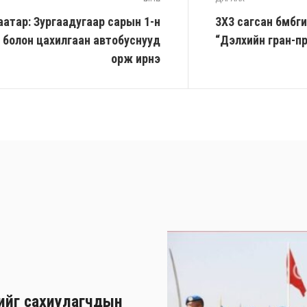
атар: Зургаадугаар сарын 1-н
3Х3 сагсан бөмбө
 болон цахилгаан автобуснууд
“Дэлхийн гран-п
орж ирнэ
хийг сахиулагчдын