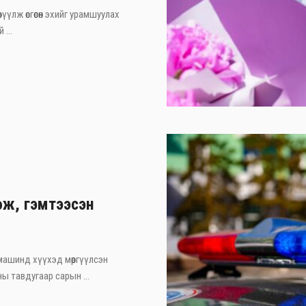
рүүлж өсгөсөн эхийг урамшуулах
 ...
өж, гэмтээсэн
машинд хүүхэд мөргүүлсэн
ы тавдугаар сарын ...