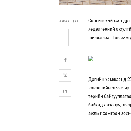
Сонгинохайрхан дүүр
ХУВААЛЦАХ
хөдөлгөөний аюулгүй
шилжүүллээ. Төв зам 
Дүүргийн хэмжээнд 2
зөвлөлийн зүгээс ирг
төрийн байгууллагаа
байхад анхаарч, дээ
ажлыг хамтран зохи