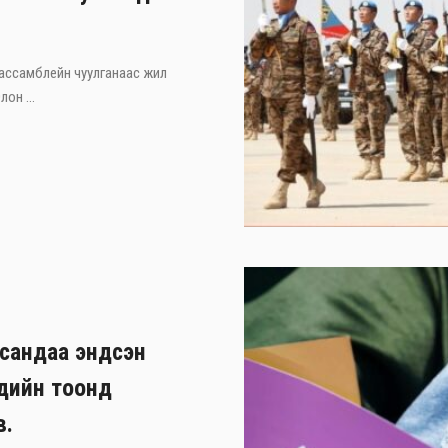
 ассамблейн чуулганаас жил
он ...
асандаа эндсэн
хдийн тоонд
в.