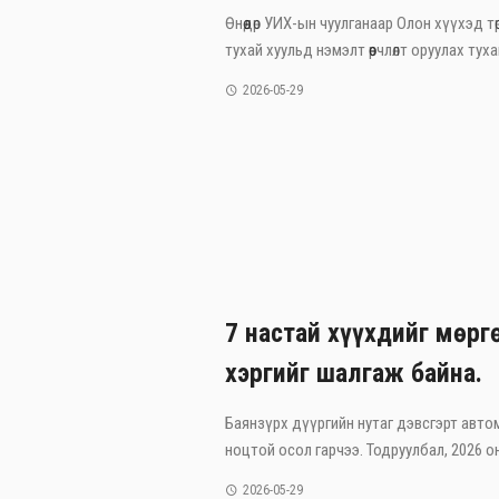
Өнөөдөр УИХ-ын чуулганаар Олон хүүхэд тө
тухай хуульд нэмэлт өөрчлөлт оруулах тухай
2026-05-29
7 настай хүүхдийг мөрг
хэргийг шалгаж байна.
Баянзүрх дүүргийн нутаг дэвсгэрт авто
ноцтой осол гарчээ. Тодруулбал, 2026 он
2026-05-29