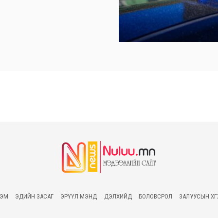
ГЭМ
ЭДИЙН ЗАСАГ
ЭРҮҮЛ МЭНД
ДЭЛХИЙД
БОЛОВСРОЛ
ЗАЛУУСЫН ХӨ