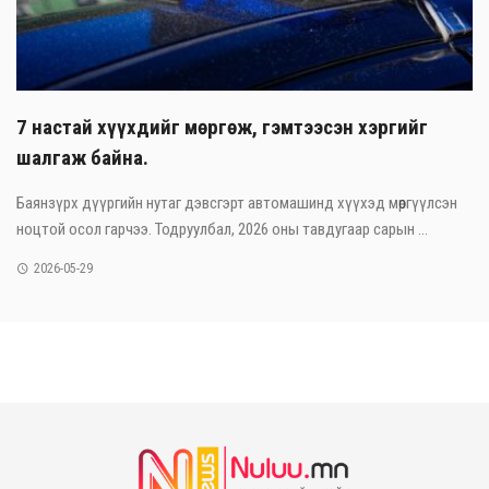
7 настай хүүхдийг мөргөж, гэмтээсэн хэргийг
шалгаж байна.
Баянзүрх дүүргийн нутаг дэвсгэрт автомашинд хүүхэд мөргүүлсэн
ноцтой осол гарчээ. Тодруулбал, 2026 оны тавдугаар сарын ...
2026-05-29