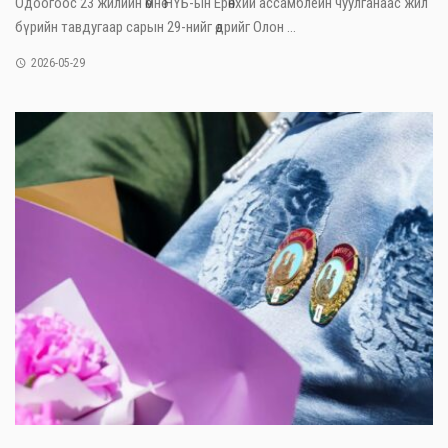
Одоогоос 23 жилийн өмнө НҮБ-ын Ерөнхий ассамблейн чуулганаас жил
бүрийн тавдугаар сарын 29-нийг өдрийг Олон ...
2026-05-29