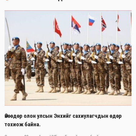
Өнөөдөр олон улсын Энхийг сахиулагчдын өдөр
тохиож байна.