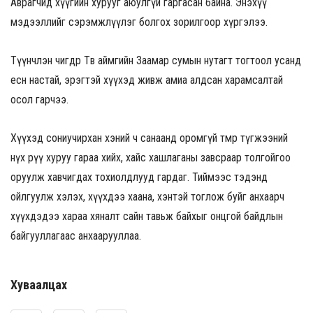
Аврагчид хүүгийн хурууг аюулгүй гаргасан байна. Энэхүү
мэдээллийг сэрэмжлүүлэг болгох зорилгоор хүргэлээ.
Түүнчлэн
өчигдөр Төв аймгийн Заамар сумын нутагт тогтоол усанд
есөн настай, эрэгтэй хүүхэд живж амиа алдсан харамсалтай
осол гарчээ.
Хүүхэд сониучирхан хэний ч санаанд оромгүй төмөр түгжээний
нүх рүү хуруу гараа хийх, хайс хашлаганы завсраар толгойгоо
оруулж хавчигдах тохиолдлууд гардаг. Тиймээс тэдэнд
ойлгуулж хэлэх, хүүхдээ хаана, хэнтэй тоглож буйг анхаарч
хүүхдэдээ хараа хяналт сайн тавьж байхыг онцгой байдлын
байгууллагаас анхаарууллаа.
Хуваалцах