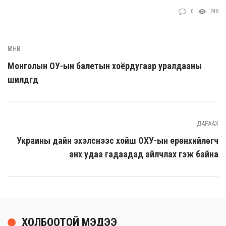
0
248
ӨМНӨХ
Монголын ОУ-ын балетын хоёрдугаар уралдааны
шилдгүүд
ДАРААХ
Украины дайн эхэлснээс хойш ОХУ-ын ерөнхийлөгч
анх удаа гадаадад айлчлах гэж байна
ХОЛБООТОЙ МЭДЭЭ