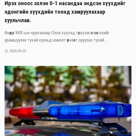
Ирэх оноос эхлэн 0-1 насандаа эндсэн хүүхдийг
одонгийн хүүхдийн тоонд хамруулахаар
хуульчлав.
Өнөөдөр УИХ-ын чуулганаар Олон хүүхэд төрүүлж өсгөсөн эхийг
урамшуулах тухай хуульд нэмэлт өөрчлөлт оруулах тухай ...
2026-05-29