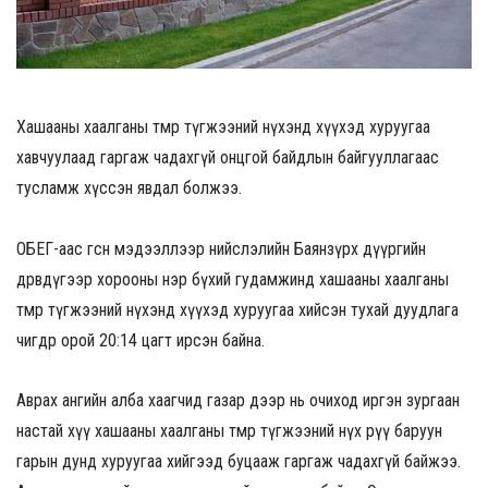
Хашааны хаалганы төмөр түгжээний нүхэнд хүүхэд хуруугаа
хавчуулаад гаргаж чадахгүй онцгой байдлын байгууллагаас
тусламж хүссэн явдал болжээ.
ОБЕГ-аас өгсөн мэдээллээр нийслэлийн Баянзүрх дүүргийн
дөрөвдүгээр хорооны нэр бүхий гудамжинд хашааны хаалганы
төмөр түгжээний нүхэнд хүүхэд хуруугаа хийсэн тухай дуудлага
өчигдөр орой 20:14 цагт ирсэн байна.
Аврах ангийн алба хаагчид газар дээр нь очиход иргэн зургаан
настай хүү хашааны хаалганы төмөр түгжээний нүх рүү баруун
гарын дунд хуруугаа хийгээд буцааж гаргаж чадахгүй байжээ.