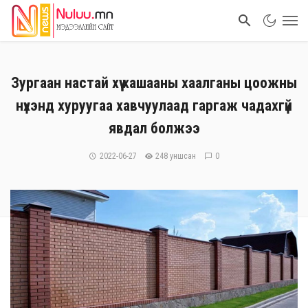
Зургаан настай хүү хашааны хаалганы цоожны
нүхэнд хуруугаа хавчуулаад гаргаж чадахгүй
явдал болжээ
2022-06-27
248 уншсан
0