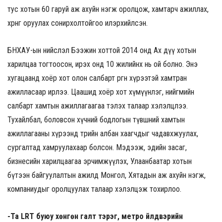
тус хотын 60 гаруй аж ахуйн нэгж оролцож, хамтарч ажиллах,
хөрөнгө оруулах сонирхолтойгоо илэрхийлсэн.
БНХАУ-ын нийслэл Бээжин хоттой 2014 онд Ах дүү хотын
харилцаа тогтоосон, ирэх онд 10 жилийнх нь ой болно. Энэ
хугацаанд хоёр хот олон салбарт өргөн хүрээтэй хамтран
ажилласаар ирлээ. Цаашид хоёр хот хүмүүнлэг, нийгмийн
салбарт хамтын ажиллагаагаа тэлэх талаар хэлэлцлээ.
Тухайлбал, боловсон хүчний бодлогын түвшний хамтын
ажиллагааны хүрээнд төрийн албан хаагчдыг чадавхжуулах,
сургалтад хамруулахаар болсон. Мэдээж, эдийн засаг,
бизнесийн харилцаагаа эрчимжүүлэх, Улаанбаатар хотын
бүтээн байгуулалтын ажилд Монгол, Хятадын аж ахуйн нэгж,
компаниудыг оролцуулах талаар хэлэлцэж тохирлоо.
-Та LRT буюу хөнгөн галт тэрэг, метро үйлдвэрийн