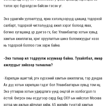
тэлэх хөрс бүрэлдсэн байсан гэсэн үг.
Энэ удаагийн уулзалтууд, яриа хэлэлцээрүүд цаашид тодорхой
салбарт, тодорхой чиглэлүүдэд ажил хэрэг болоод явах,
богино хугацаанд үр дүнгээ өгөх, бас Улаанбаатар хотын хувьд
хамтын ажиллагаа, хөрөнгө оруулалтын шинэ боломжуудыг нээх
нь тодорхой боллоо гэж харж байна.
-Энэ талаар илүү тодруулж асуумаар байна. Тухайлбал, ямар
ажлуудыг хийхээр төлөвлөв?
-Харилцан ашигтай, өргөн хүрээний хамтын ажиллагаа, тэр дундаа
Ах дүү хотын харилцаа гэдэг бол Улаанбаатарын хувьд том нөөц.
Энэ утгаараа хотын удирдлага үүнд онцгой ач холбогдол өгөх
ёстой. Өнгөрсөн оны есдүгээр сард бид ОХУ-ын нийслэл Москва
хотод мөн ажлын айлчлал хийж, 65 жилийн түүхтэй хамтын