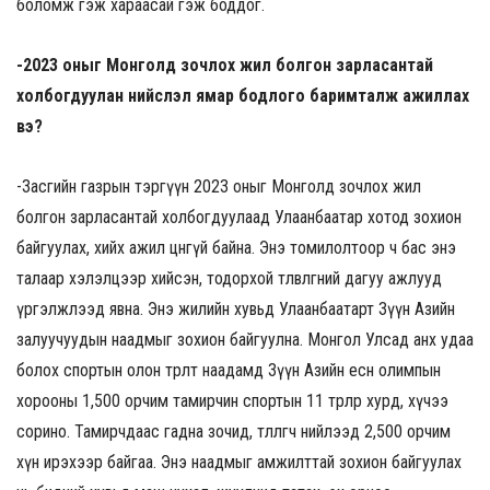
боломж гэж хараасай гэж боддог.
-2023 оныг Монголд зочлох жил болгон зарласантай
холбогдуулан нийслэл ямар бодлого баримталж ажиллах
вэ?
-Засгийн газрын тэргүүн 2023 оныг Монголд зочлох жил
болгон зарласантай холбогдуулаад Улаанбаатар хотод зохион
байгуулах, хийх ажил цөөнгүй байна. Энэ томилолтоор ч бас энэ
талаар хэлэлцээр хийсэн, тодорхой төлөвлөгөөний дагуу ажлууд
үргэлжлээд явна. Энэ жилийн хувьд Улаанбаатарт Зүүн Азийн
залуучуудын наадмыг зохион байгуулна. Монгол Улсад анх удаа
болох спортын олон төрөлт наадамд Зүүн Азийн есөн олимпын
хорооны 1,500 орчим тамирчин спортын 11 төрлөөр хурд, хүчээ
сорино. Тамирчдаас гадна зочид, төлөөлөгч нийлээд 2,500 орчим
хүн ирэхээр байгаа. Энэ наадмыг амжилттай зохион байгуулах