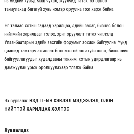
нь бидний хувьд маш чухал, жуулчид татах, эх орноо
таниулахад багагүй хувь нэмэр оруулна гэж харж байна.
Нөгөө талаас хотын гадаад харилцаа, эдийн засаг, бизнес болон
нийгмийн харилцааг тэлэх, хөрөнгө оруулалт татах чиглэлд
Улаанбаатарын эдийн засгийн форумыг зохион байгуулна. Үүнд
цаашид хамтарч ажиллах боломжтой аж ахуйн нэгж, бизнесийн
байгууллагуудыг худалдааны танхим, хотын удирдлагаар нь
дамжуулан урьж оролцуулахаар төлөвлөж байна.
Эх сурвалж:
НЗДТГ-ЫН ХЭВЛЭЛ МЭДЭЭЛЭЛ, ОЛОН
НИЙТТЭЙ ХАРИЛЦАХ ХЭЛТЭС
Хуваалцах