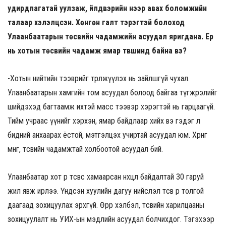
удирдлагатай уулзаж, үйлдвэрийн үнээр авах боломжийн
талаар хэлэлцсэн. Хөнгөн галт тэрэгтэй болоход
Улаанбаатарын төсвийн чадамжийн асуудал яригдана. Ер
нь хотын төсвийн чадамж ямар түвшинд байна вэ?
-Хотын нийтийн тээврийг төрөлжүүлэх нь зайлшгүй чухал.
Улаанбаатарын хамгийн том асуудал болоод байгаа түгжрэлийг
шийдэхэд багтаамж ихтэй масс тээвэр хэрэгтэй нь гарцаагүй.
Тийм учраас үүнийг хэрхэн, ямар байдлаар хийх вэ гэдэг л
бидний анхаарах ёстой, мэтгэлцэх учиртай асуудал юм. Хөрөнгө
мөнгө, төсвийн чадамжтай холбоотой асуудал бий.
Улаанбаатар хот өөрөө төсвөөс хамаарсан нөхцөл байдалтай 30 гаруй
жил явж ирлээ. Үндсэн хуулийн дагуу нийслэл төсвөө өөрөө толгой
даагаад зохицуулах эрхгүй. Өөрөөр хэлбэл, төсвийн харилцааны
зохицуулалт нь УИХ-ын мэдлийн асуудал болчихдог. Тэгэхээр