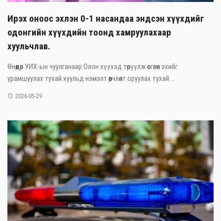
Ирэх оноос эхлэн 0-1 насандаа эндсэн хүүхдийг
одонгийн хүүхдийн тоонд хамруулахаар
хуульчлав.
Өнөөдөр УИХ-ын чуулганаар Олон хүүхэд төрүүлж өсгөсөн эхийг
урамшуулах тухай хуульд нэмэлт өөрчлөлт оруулах тухай ...
2026-05-29