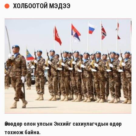
ХОЛБООТОЙ МЭДЭЭ
Өнөөдөр олон улсын Энхийг сахиулагчдын өдөр
тохиож байна.