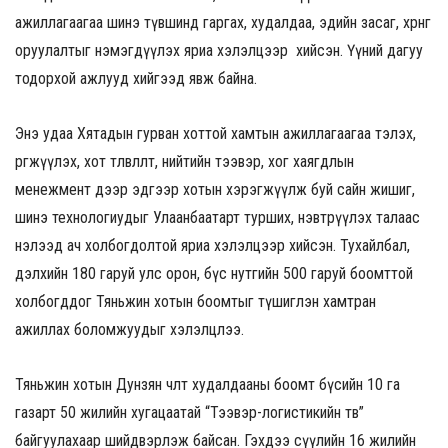
ажиллагаагаа шинэ түвшинд гаргах, худалдаа, эдийн засаг, хөрөнгө
оруулалтыг нэмэгдүүлэх яриа хэлэлцээр хийсэн. Үүний дагуу
тодорхой ажлууд хийгээд явж байна.
Энэ удаа Хятадын гурван хоттой хамтын ажиллагаагаа тэлэх,
өргөжүүлэх, хот төлөвлөлт, нийтийн тээвэр, хог хаягдлын
менежмент дээр эдгээр хотын хэрэгжүүлж буй сайн жишиг,
шинэ технологиудыг Улаанбаатарт турших, нэвтрүүлэх талаас
нэлээд ач холбогдолтой яриа хэлэлцээр хийсэн. Тухайлбал,
дэлхийн 180 гаруй улс орон, бүс нутгийн 500 гаруй боомттой
холбогддог Тяньжин хотын боомтыг түшиглэн хамтран
ажиллах боломжуудыг хэлэлцлээ.
Тяньжин хотын Дунзян чөлөөт худалдааны боомт бүсийн 10 га
газарт 50 жилийн хугацаатай “Тээвэр-логистикийн төв”
байгуулахаар шийдвэрлэж байсан. Гэхдээ сүүлийн 16 жилийн