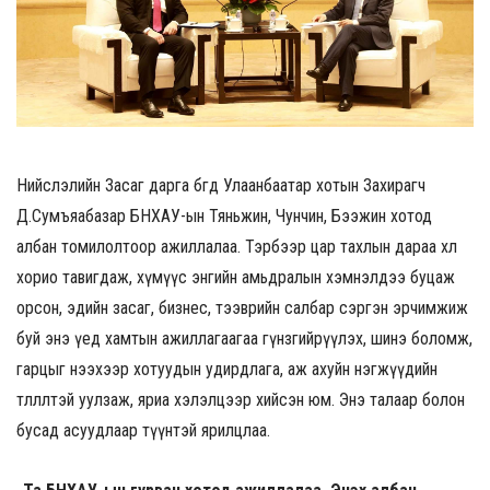
Нийслэлийн Засаг дарга бөгөөд Улаанбаатар хотын Захирагч
Д.Сумъяабазар БНХАУ-ын Тяньжин, Чунчин, Бээжин хотод
албан томилолтоор ажиллалаа. Тэрбээр цар тахлын дараа хөл
хорио тавигдаж, хүмүүс энгийн амьдралын хэмнэлдээ буцаж
орсон, эдийн засаг, бизнес, тээврийн салбар сэргэн эрчимжиж
буй энэ үед хамтын ажиллагаагаа гүнзгийрүүлэх, шинэ боломж,
гарцыг нээхээр хотуудын удирдлага, аж ахуйн нэгжүүдийн
төлөөлөлтэй уулзаж, яриа хэлэлцээр хийсэн юм. Энэ талаар болон
бусад асуудлаар түүнтэй ярилцлаа.