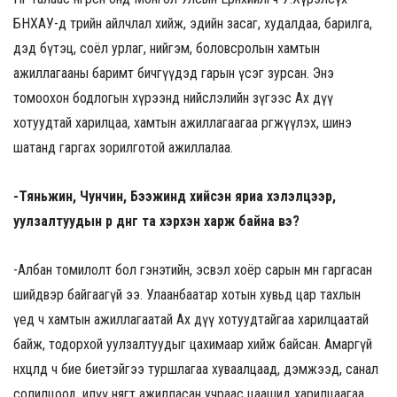
БНХАУ-д төрийн айлчлал хийж, эдийн засаг, худалдаа, барилга,
дэд бүтэц, соёл урлаг, нийгэм, боловсролын хамтын
ажиллагааны баримт бичгүүдэд гарын үсэг зурсан. Энэ
томоохон бодлогын хүрээнд нийслэлийн зүгээс Ах дүү
хотуудтай харилцаа, хамтын ажиллагаагаа өргөжүүлэх, шинэ
шатанд гаргах зорилготой ажиллалаа.
-Тяньжин, Чунчин, Бээжинд хийсэн яриа хэлэлцээр,
уулзалтуудын үр дүнг та хэрхэн харж байна вэ?
-Албан томилолт бол гэнэтийн, эсвэл хоёр сарын өмнө гаргасан
шийдвэр байгаагүй ээ. Улаанбаатар хотын хувьд цар тахлын
үед ч хамтын ажиллагаатай Ах дүү хотуудтайгаа харилцаатай
байж, тодорхой уулзалтуудыг цахимаар хийж байсан. Амаргүй
нөхцөлд ч бие биетэйгээ туршлагаа хуваалцаад, дэмжээд, санал
солилцоод, илүү нягт ажилласан учраас цаашид харилцаагаа