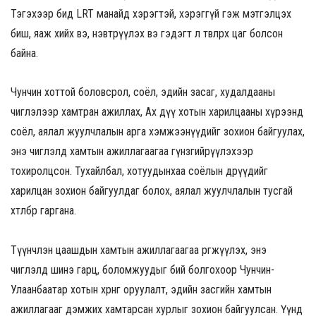
Тэгэхээр бид LRT манайд хэрэгтэй, хэрэггүй гэж мэтгэлцэх
биш, яаж хийх вэ, нэвтрүүлэх вэ гэдэгт л төвлөрөх цаг болсон
байна.
Чунчин хоттой боловсрол, соёл, эдийн засаг, худалдааны
чиглэлээр хамтран ажиллах, Ах дүү хотын харилцааны хүрээнд
соёл, аялал жуулчлалын арга хэмжээнүүдийг зохион байгуулах,
энэ чиглэлд хамтын ажиллагаагаа гүнзгийрүүлэхээр
тохиролцсон. Тухайлбал, хотуудынхаа соёлын өдрүүдийг
харилцан зохион байгуулдаг болох, аялал жуулчлалын тусгай
хөтөлбөр гаргана.
Түүнчлэн цаашдын хамтын ажиллагаагаа өргөжүүлэх, энэ
чиглэлд шинэ гарц, боломжуудыг бий болгохоор Чунчин-
Улаанбаатар хотын хөрөнгө оруулалт, эдийн засгийн хамтын
ажиллагааг дэмжих хамтарсан хурлыг зохион байгуулсан. Үүнд