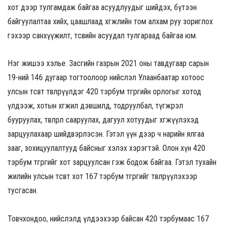
хот дээр тулгамдаж байгаа асуудлуудыг шийдэх, бүтээн
байгуулалтаа хийх, цаашлаад хөгжлийн том алхам руу зориглох
гэхээр санхүүжилт, төсвийн асуудал тулгараад байгаа юм.
Нэг жишээ хэлье. Засгийн газрын 2021 оны тавдугаар сарын
19-ний 146 дугаар тогтоолоор нийслэл Улаанбаатар хотоос
улсын төсөвт төвлөрүүлдэг 420 тэрбум төгрөгийн орлогыг хотод
үлдээж, хотын хөгжил дэвшилд, тодруулбал, түгжрэл
бууруулах, төвлөрөл сааруулах, дагуул хотуудыг хөгжүүлэхэд
зарцуулахаар шийдвэрлэсэн. Гэтэл үүн дээр ч нарийн ялгаа
зааг, зохицуулалтууд байсныг хэлэх хэрэгтэй. Олон хүн 420
тэрбум төгрөгийг хот зарцуулсан гэж бодож байгаа. Гэтэл тухайн
жилийн улсын төсөвт хот 167 тэрбум төгрөгийг төвлөрүүлэхээр
тусгасан.
Товчхондоо, нийслэлд үлдээхээр байсан 420 тэрбумаас 167