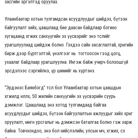
засгийн эргэлтэд оруулах.
Улаанбаатар хотын тулгамдсан асуудлуудыг шийдэх, бүтээн
байгуулалт хийх, цаашлаад бие даасан байдлаар богино
хугацаанд хөгжих санхүүгийн эх үүсвэрийг энэ төслийг
урагшлуулаад шийдэж болно. Гэхдээ сайн засаглалтай, хөрөнгийн
бирж дээр бүртгэлтэй, үнэлгээг нь тогтоосон гээд цогц,
ухаалаг байдлаар урагшлуулна. Ингэж байж учирч болзошгүй
эрсдэлээс сэргийлнэ, үр шимийг нь хүртэнэ.
“Эрдэнэс Баянбогд” төсөл бол Улаанбаатар хотын цаашдын
хөгжилд нөлөөлөх, 50 жилийн санхүүгийн эх үүсвэрийн суурь
дэмжлэг. Цаашлаад энэ хотод тулгамдаад байгаа
асуудлуудыг шийдэх, бүтээн байгуулалтын ажлуудыг хийх хөрөнгө
оруулалт, мөнгөн урсгалыг нь дэмжсэн баталгаа болно гэж харж
байна. Товчхондоо, энэ бол нийслэлийн, улсын өмч, хөгжих, өсөх