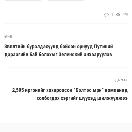
0
478
ӨМНӨХ
Зөвлөлтийн бүрэлдэхүүнд байсан орнууд Путиний
дараагийн бай болохыг Зеленский анхааруулав
ДАРААХ
2,595 иргэнийг хохироосон “Бэлтэс мөрөн” компанид
холбогдох хэргийг шүүхэд шилжүүлжээ