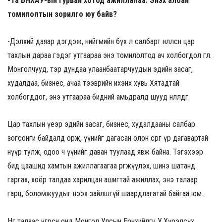
-Та БНХАУ-ын гурван хотод ажиллалаа. Энэхүү албан
томилолтын зорилго юу байв?
-Дэлхий даяар дэгдэж, нийгмийн бүх л салбарт нөлөөлсөн цар
тахлын дараа гэдэг утгаараа энэ томилолтод ач холбогдол өглөө.
Монголчууд, тэр дундаа улаанбаатарчуудын эдийн засаг,
худалдаа, бизнес, ачаа тээврийн ихэнх хувь Хятадтай
холбогддог, энэ утгаараа бидний амьдралд шууд нөлөөлдөг.
Цар тахлын үеэр эдийн засаг, бизнес, худалдааны салбар
зогсонги байдалд орж, үүнийг дагасан олон сөрөг үр дагавартай
нүүр тулж, одоо ч үүнийг даван туулаад явж байна. Тэгэхээр
бид цаашид хамтын ажиллагаагаа өргөжүүлэх, шинэ шатанд
гаргах, хоёр талдаа харилцан ашигтай ажиллах, энэ талаар
гарц, боломжуудыг нээх зайлшгүй шаардлагатай байгаа юм.
Нөгөө талаас өнгөрсөн онд Монгол Улсын Ерөнхийлөгч У.Хүрэлсүх