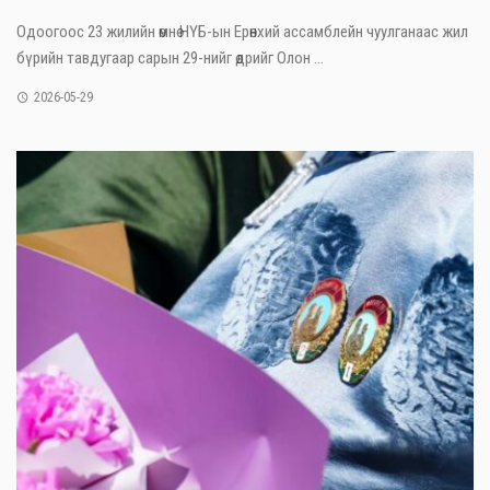
Одоогоос 23 жилийн өмнө НҮБ-ын Ерөнхий ассамблейн чуулганаас жил
бүрийн тавдугаар сарын 29-нийг өдрийг Олон ...
2026-05-29