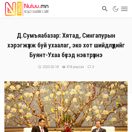
Д.Сумъяабазар: Хятад, Сингапурын
хэрэгжүүлж буй ухаалаг, эко хот шийдлүүдийг
Буянт-Ухаа бүсэд нэвтрүүлнэ
2023-02-18
478 уншсан
0