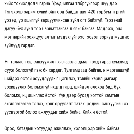
хийх тохиолдол ч гарна. Урьдчилгаа төлбөргүйгээр шүү дээ.
Тэгэхээр зарим хүний ойлгоод байдаг шиг 420 тэрбум төгрөгийг
үрээд, үр ашиггүй зарцуулчихсан зүйл огт байхгүй. Гэрээний
дагуу бүх зүйл тоо баримттайгаа л явж байгаа. Мэдээж, энэ
мэт нарийн зохицуулалтыг мэдэхгүйгээс, эсвэл зориуд мушгих
зүйлүүд гардаг.
Нөгөө талаас төсөв, санхүүжилт хязгаарлагдмал гээд гараа хумхиад
сууж болохгүй гэж би хардаг. Тулгамдаад байгаа, өнөө маргаашгүй
шийдэх ёстой асуудлуудыг цэгцлэх, төсвийн харилцаагаар
зохицуулах боломжгүй нөхцөлд гарц, шийдэл олоход бид бүх
боломж, нөөцөө ашиглах ёстой. Үүн дээр бусад хоттой хамтын
ажиллагаагаа тэлэх, хөрөнгө оруулалт татах, өөрсдийн санхүүгийн эх
үүсвэртэй болох ажлуудыг хийж байна. Хийх ч ёстой.
Орос, Хятадын хотуудад ажиллаж, хэлэлцээр хийж байгаа