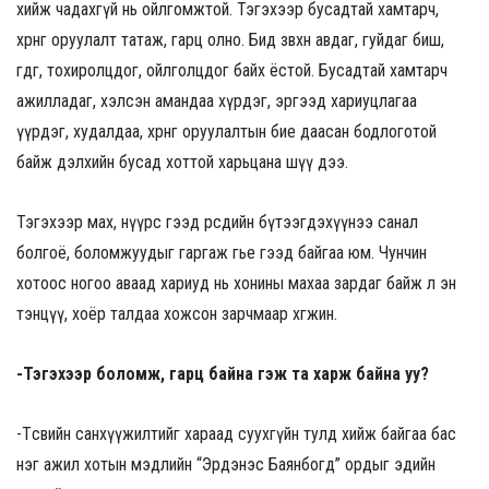
хийж чадахгүй нь ойлгомжтой. Тэгэхээр бусадтай хамтарч,
хөрөнгө оруулалт татаж, гарц олно. Бид зөвхөн авдаг, гуйдаг биш,
өгдөг, тохиролцдог, ойлголцдог байх ёстой. Бусадтай хамтарч
ажилладаг, хэлсэн амандаа хүрдэг, эргээд хариуцлагаа
үүрдэг, худалдаа, хөрөнгө оруулалтын бие даасан бодлоготой
байж дэлхийн бусад хоттой харьцана шүү дээ.
Тэгэхээр мах, нүүрс гээд өөрсдийн бүтээгдэхүүнээ санал
болгоё, боломжуудыг гаргаж өгье гээд байгаа юм. Чунчин
хотоос ногоо аваад хариуд нь хонины махаа зардаг байж л эн
тэнцүү, хоёр талдаа хожсон зарчмаар хөгжинө.
-Тэгэхээр боломж, гарц байна гэж та харж байна уу?
-Төсвийн санхүүжилтийг хараад суухгүйн тулд хийж байгаа бас
нэг ажил хотын мэдлийн “Эрдэнэс Баянбогд” ордыг эдийн