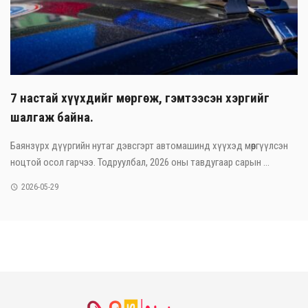
7 настай хүүхдийг мөргөж, гэмтээсэн хэргийг
шалгаж байна.
Баянзүрх дүүргийн нутаг дэвсгэрт автомашинд хүүхэд мөргүүлсэн
ноцтой осол гарчээ. Тодруулбал, 2026 оны тавдугаар сарын ...
2026-05-29