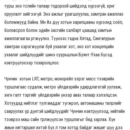
турш энэ төслийн талаар тодорхой шийдэлд хүрээгүй, хөрөнгө
оруулалт хийгээгүй. Энэ ажлыг урагшлуулах, хамтран ажиллах
боломжууд байна. Мөн Ах дүү хотын харилцааны хүрээнд соёл,
боловсрол болон эдийн засгийн салбарт цаашид хамтын
ажиллагаагаа өргөжүүлнэ. Түүнээс гадна Хятад, Сингапурын
хамтран хэрэгжүүлж буй ухаалаг хот, эко хот концепцийн
ухаалаг шийдлүүдийг шинэ суурьшлын Буянт-Ухаа бүсэд
нэвтрүүлэхээр тохиролцлоо.
Чунчин хотын LRT, метро, монорейл зэрэг масс тээврийн
туршлагаас судалж, метро үйлдвэрийн удирдлагатай уулзаж,
хөнгөн галт тэргийг үйлдвэрийн үнээр авах талаар хэлэлцсэн.
Хотуудад нийтлэг тулгамддаг түгжрэл, автомашины төвлөрлийг
сааруулах үр дүнтэй шийдлүүдийг Чунчин нэвтрүүлээд, нийтийн
тээврээ маш сайн төрөлжүүлсэн туршлагыг бид харлаа. Хүн
амын нягтаршил ихтэй бүх л том хотод байдаг жишиг шүү дээ.