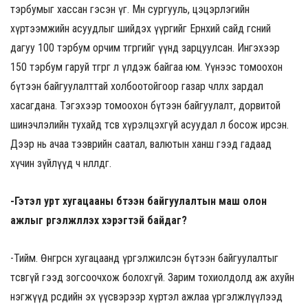
тэрбумыг хассан гэсэн үг. Мөн сургууль, цэцэрлэгийн
хүртээмжийн асуудлыг шийдэх үүргийг Ерөнхий сайд өгсний
дагуу 100 тэрбум орчим төгрөгийг үүнд зарцуулсан. Ингэхээр
150 тэрбум гаруй төгрөг л үлдэж байгаа юм. Үүнээс томоохон
бүтээн байгуулалттай холбоотойгоор газар чөлөөлөх зардал
хасагдана. Тэгэхээр томоохон бүтээн байгуулалт, дорвитой
шинэчлэлийн тухайд төсөв хүрэлцэхгүй асуудал л босож ирсэн.
Дээр нь ачаа тээврийн саатал, валютын ханш гээд гадаад
хүчин зүйлүүд ч нөлөөлдөг.
-Гэтэл урт хугацааны бүтээн байгуулалтын маш олон
ажлыг үргэлжлүүлэх хэрэгтэй байдаг?
-Тийм. Өнгөрсөн хугацаанд үргэлжилсэн бүтээн байгуулалтыг
төсөвгүй гээд зогсоочхож болохгүй. Зарим тохиолдолд аж ахуйн
нэгжүүд өөрсдийн эх үүсвэрээр хүртэл ажлаа үргэлжлүүлээд