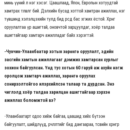
минь үүний л нэг хэсэг. Цаашлаад, Япон, Европын хотуудтай
хамтрах төлөвлөгөө бий. Дэлхийн бусад хоттой хамтран ажиллах, нэг
түвшинд хэлэлцэхийн тулд бид өөрсдөө бас хөгжих ёстой. Хөрөнгө
оруулалтаа үр ашигтай, оновчтой зарцуулдаг, хоёр талдаа
ашигтайгаар хамтарч ажилладаг байх хэрэгтэй.
-Чунчин-Улаанбаатар хотын хөрөнгө оруулалт, эдийн
засгийн хамтын ажиллагааг дэмжих хамтарсан хурлыг
зохион байгуулсан. Үүнд тус хотын 60 гаруй аж ахуйн нэгж
оролцож хамтарч ажиллах, хөрөнгө оруулах
сонирхолтойгоо илэрхийлсэн талаар та дурдсан. Энэ
чиглэлд хоёр талдаа харилцан ашигтайгаар хэрхэн
ажиллах боломжтой вэ?
-Улаанбаатарт одоо хийж байгаа, цаашид хийх бүтээн
байгуулалт, шийдлүүд, өөрчлөлтийг бид дангаараа, төсвийн хөрөнгөөрөө